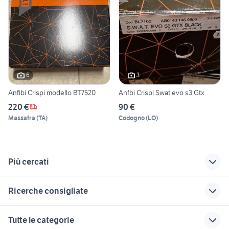
6
3
Anfibi Crispi modello BT7520
Anfbi Crispi Swat evo s3 Gtx
220 €
90 €
Massafra
(
TA
)
Codogno
(
LO
)
Più cercati
Correlati
Richerche simili
Suggerimenti
Ricerche consigliate
angry itch anfibi
cerchi clio rs
faro anteriore fiat
uno
accessori per animali Bergamo
motore hyundai ix35
gomme smart
yamaha r1 1998 accessori moto
Tutte le categorie
provincia
1.7 diesel
gomme 4 stagioni
motore audi s3