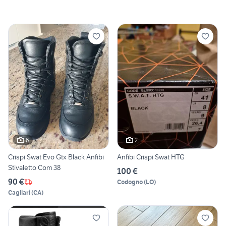
6
2
Crispi Swat Evo Gtx Black Anfibi
Anfibi Crispi Swat HTG
Stivaletto Com 38
100 €
90 €
Codogno
(
LO
)
Cagliari
(
CA
)