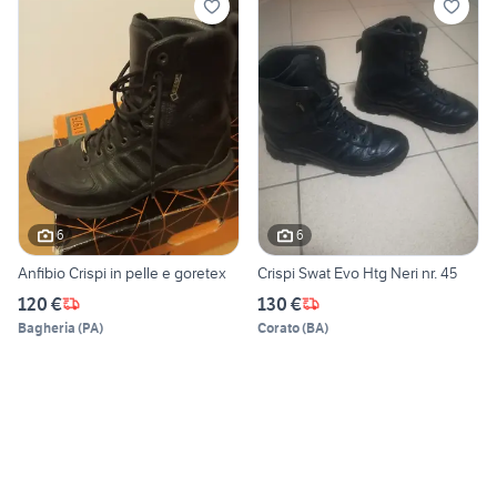
6
6
Anfibio Crispi in pelle e goretex
Crispi Swat Evo Htg Neri nr. 45
120 €
130 €
Bagheria
(
PA
)
Corato
(
BA
)