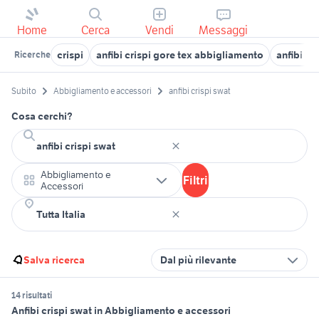
Home
Cerca
Vendi
Messaggi
crispi
anfibi crispi gore tex abbigliamento
anfibi al
Ricerche
Subito
Abbigliamento e accessori
anfibi crispi swat
Cosa cerchi?
Abbigliamento e
Filtri
Accessori
Salva ricerca
Dal più rilevante
14 risultati
Anfibi crispi swat in Abbigliamento e accessori