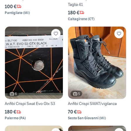
Taglia 41
100 €
180 €
Pantigliate
(
MI
)
Caltagirone
(
CT
)
6
5
Anfibi Crispi Swat Evo Gtx S3
Anfibi Crispi SWAT/vigilanza
180 €
70 €
Palermo
(
PA
)
Sesto San Giovanni
(
MI
)