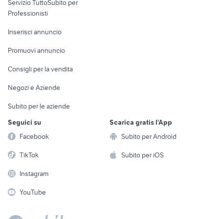
Servizio TuttoSubito per
persona
Informatica
Animali
Professionisti
Arredamento e
Console e
Accessori per
Casalinghi
Inserisci annuncio
Videogiochi
animali
Elettrodomestici
Promuovi annuncio
Audio/Video
Musica e Film
Giardino e Fai da te
Consigli per la vendita
Fotografia
Libri e Riviste
Abbigliamento e
Negozi e Aziende
Telefonia
Strumenti Musicali
Accessori
Subito per le aziende
Sports
Tutto per i bambini
Seguici su
Scarica gratis l'App
Biciclette
Facebook
Subito per Android
Collezionismo
TikTok
Subito per iOS
Instagram
YouTube