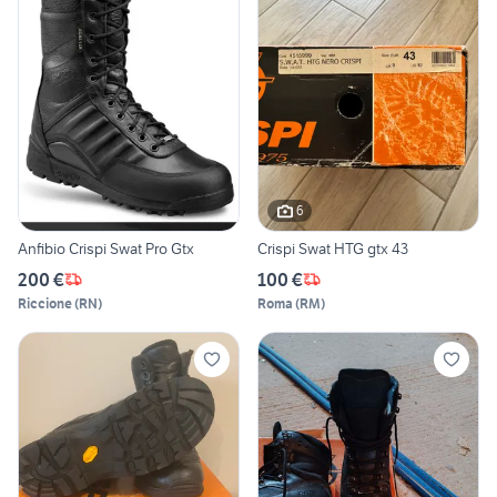
6
Anfibio Crispi Swat Pro Gtx
Crispi Swat HTG gtx 43
200 €
100 €
Riccione
(
RN
)
Roma
(
RM
)