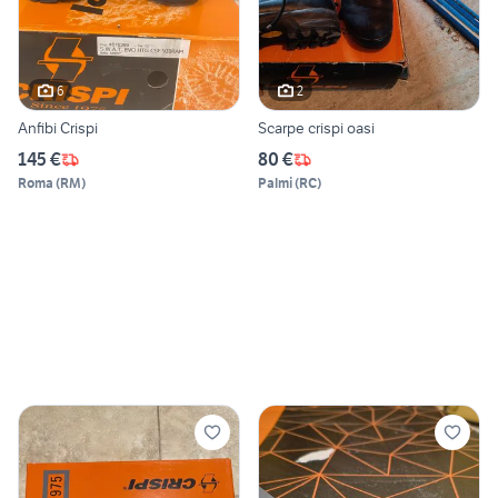
6
2
Anfibi Crispi
Scarpe crispi oasi
145 €
80 €
Roma
(
RM
)
Palmi
(
RC
)