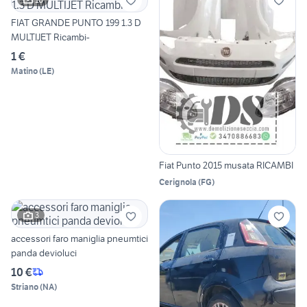
FIAT GRANDE PUNTO 199 1.3 D
MULTIJET Ricambi-
1 €
Matino
(
LE
)
Fiat Punto 2015 musata RICAMBI
Cerignola
(
FG
)
3
accessori faro maniglia pneumtici
panda devioluci
10 €
Striano
(
NA
)