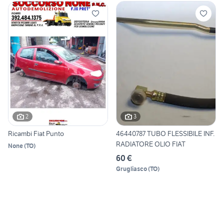
2
3
Ricambi Fiat Punto
46440787 TUBO FLESSIBILE INF.
RADIATORE OLIO FIAT
None
(
TO
)
60 €
Grugliasco
(
TO
)