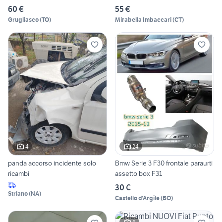
PUNTO/L
60 €
55 €
Grugliasco
(
TO
)
Mirabella Imbaccari
(
CT
)
4
24
panda accorso incidente solo
Bmw Serie 3 F30 frontale paraurti
ricambi
assetto box F31
30 €
Striano
(
NA
)
Castello d'Argile
(
BO
)