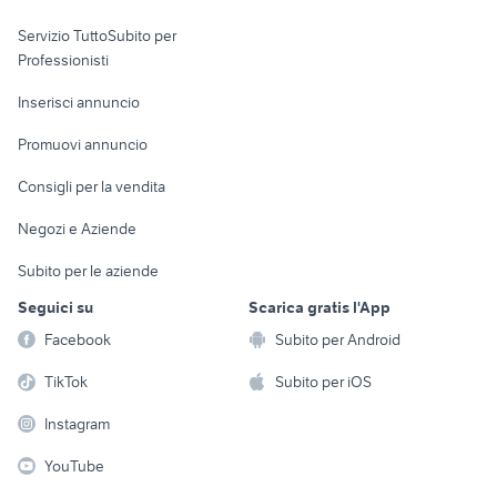
elettronica
per la casa e la
sports e hobby
Servizio TuttoSubito per
persona
Informatica
Animali
Professionisti
Arredamento e
Console e
Accessori per
Casalinghi
Inserisci annuncio
Videogiochi
animali
Elettrodomestici
Promuovi annuncio
Audio/Video
Musica e Film
Giardino e Fai da te
Consigli per la vendita
Fotografia
Libri e Riviste
Abbigliamento e
Negozi e Aziende
Telefonia
Strumenti Musicali
Accessori
Subito per le aziende
Sports
Tutto per i bambini
Seguici su
Scarica gratis l'App
Biciclette
Facebook
Subito per Android
Collezionismo
TikTok
Subito per iOS
Instagram
YouTube