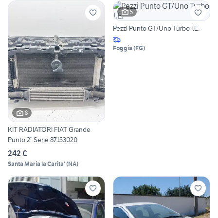
5
Pezzi Punto GT/Uno Turbo I.E.
Foggia
(
FG
)
8
KIT RADIATORI FIAT Grande
Punto 2° Serie 87133020
242 €
Santa Maria la Carita'
(
NA
)