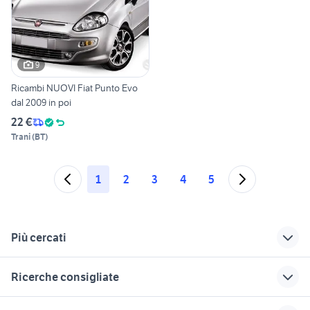
9
Ricambi NUOVI Fiat Punto Evo
dal 2009 in poi
22 €
Trani
(
BT
)
1
2
3
4
5
Più cercati
Correlati
Richerche simili
Suggerimenti
Ricerche consigliate
fiat punto auto
radiatore design
liquido radiatore
Perugia provincia
smart
auto usate taranto privati
golf 6
radiatore alfa 147