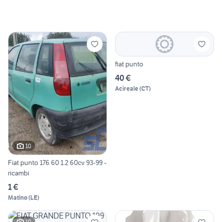
fiat punto
40 €
Acireale
(
CT
)
10
Fiat punto 176 60 1.2 60cv 93-99 -
ricambi
1 €
Matino
(
LE
)
10