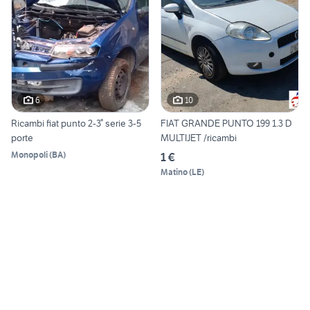
6
10
Ricambi fiat punto 2-3° serie 3-5
FIAT GRANDE PUNTO 199 1.3 D
porte
MULTIJET /ricambi
Monopoli
(
BA
)
1 €
Matino
(
LE
)