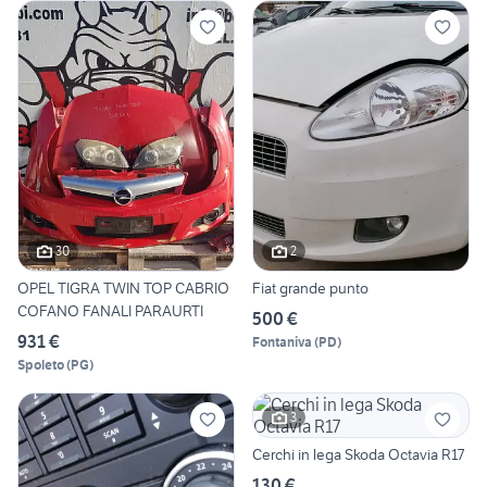
30
2
OPEL TIGRA TWIN TOP CABRIO
Fiat grande punto
COFANO FANALI PARAURTI
500 €
931 €
Fontaniva
(
PD
)
Spoleto
(
PG
)
3
Cerchi in lega Skoda Octavia R17
130 €