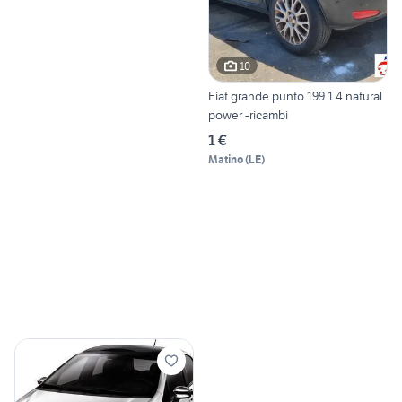
10
Fiat grande punto 199 1.4 natural
power -ricambi
1 €
Matino
(
LE
)