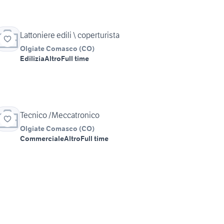
Lattoniere edili \ coperturista
Olgiate Comasco
(
CO
)
Edilizia
Altro
Full time
Tecnico /Meccatronico
Olgiate Comasco
(
CO
)
Commerciale
Altro
Full time