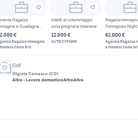
iventa Ragazza
Adetti al volantinaggio
Ragazza Immagin
mmagine e Guadagna
zona pregnana milanese
Prestigioso Night
ivertendoti
2.000 €
12.000 €
62.000 €
genzia Ragazze Immagine
AUTO CYPONE
Agenzia Ragazze 
 Hostess Cema Srls
e Hostess Cema Srl
Colf
Olgiate Comasco
(
CO
)
Altro - Lavoro domestico
Altro
Altro