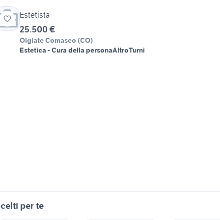
Estetista
25.500 €
Olgiate Comasco
(
CO
)
Estetica - Cura della persona
Altro
Turni
celti per te