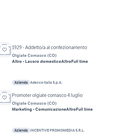
1929 - Addetto/a al confezionamento
Olgiate Comasco
(
CO
)
Altro - Lavoro domestico
Altro
Full time
Azienda
Adecco Italia S.p.A.
Promoter olgiate comasco 4 luglio
Olgiate Comasco
(
CO
)
Marketing - Comunicazione
Altro
Full time
Azienda
INCENTIVE PROMOMEDIA S.R.L.