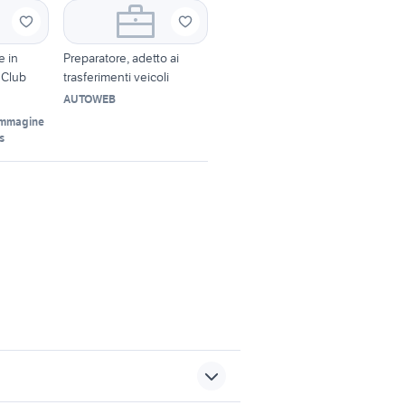
e in
Preparatore, adetto ai
 Club
trasferimenti veicoli
AUTOWEB
Immagine
s