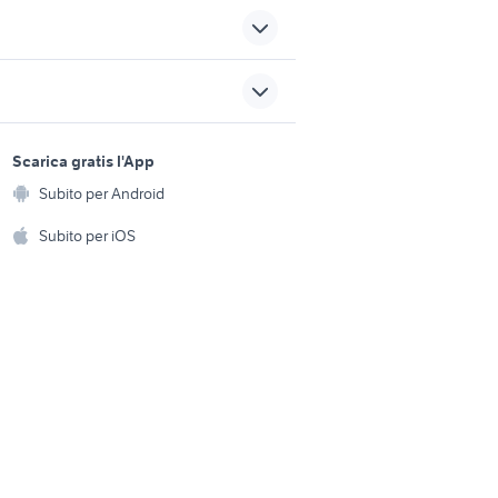
offerte lavoro lavapiatti Torino
provincia
rona
lavoro belluno
sports e hobby
a
Scarica gratis l'App
Animali
lavoro jesi
Subito per Android
ento e
Accessori per animali
hi
Subito per iOS
ali
piedi per tavolo
Musica e Film
omestici
Libri e Riviste
e Fai da te
Strumenti Musicali
amento e
ri
Sports
 i bambini
Biciclette
Collezionismo