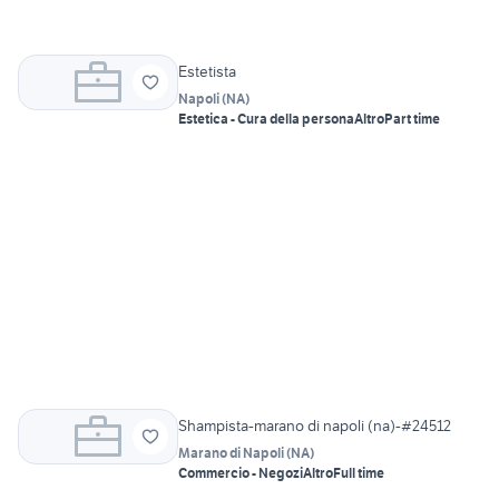
Estetista
Napoli
(
NA
)
Estetica - Cura della persona
Altro
Part time
Shampista-marano di napoli (na)-#24512
Marano di Napoli
(
NA
)
Commercio - Negozi
Altro
Full time