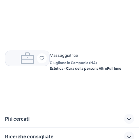
Massaggiatrice
Giugliano in Campania
(
NA
)
Estetica - Cura della persona
Altro
Full time
Più cercati
Correlati
Richerche simili
Suggerimenti
Ricerche consigliate