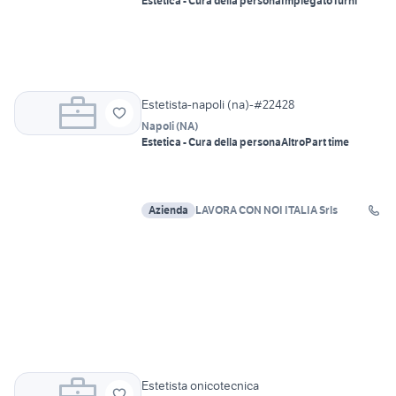
Estetica - Cura della persona
Impiegato
Turni
Estetista-napoli (na)-#22428
Napoli
(
NA
)
Estetica - Cura della persona
Altro
Part time
Azienda
LAVORA CON NOI ITALIA Srls
Estetista onicotecnica