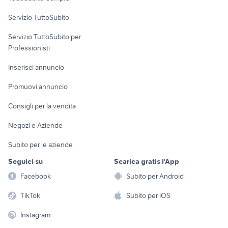
commerciali
Servizio TuttoSubito
elettronica
per la casa e la
sports e hobby
Servizio TuttoSubito per
persona
Informatica
Animali
Professionisti
Arredamento e
Console e
Accessori per
Casalinghi
Inserisci annuncio
Videogiochi
animali
Elettrodomestici
Promuovi annuncio
Audio/Video
Musica e Film
Giardino e Fai da te
Consigli per la vendita
Fotografia
Libri e Riviste
Abbigliamento e
Negozi e Aziende
Telefonia
Strumenti Musicali
Accessori
Subito per le aziende
Sports
Tutto per i bambini
Seguici su
Scarica gratis l'App
Biciclette
Facebook
Subito per Android
Collezionismo
TikTok
Subito per iOS
Instagram