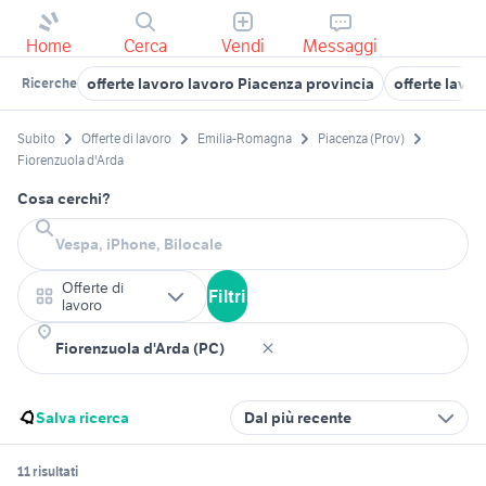
Home
Cerca
Vendi
Messaggi
offerte lavoro lavoro Piacenza provincia
offerte lavo
Ricerche
Subito
Offerte di lavoro
Emilia-Romagna
Piacenza (Prov)
Fiorenzuola d'Arda
Cosa cerchi?
Offerte di
Filtri
lavoro
Salva ricerca
Dal più recente
11 risultati