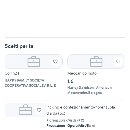
Scelti per te
Colf h24
Meccanico moto
HAPPY FAMILY SOCIETA'
1 €
COOPERATIVA SOCIALE A R.L. E
Harley Davidson - American
Motorcycles Bologna
Picking e confezionamento-fiorenzuola
d'arda (pc)
Fiorenzuola d'Arda
(
PC
)
Produzione - Operai
Altro
Turni