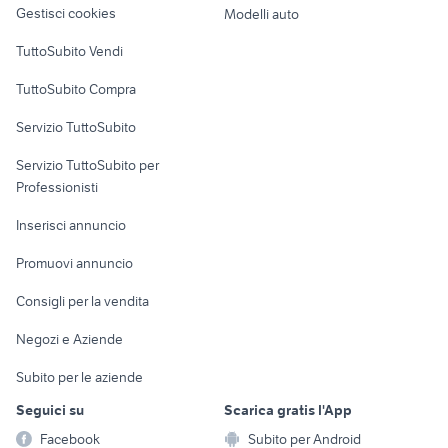
attrezzature reggio emilia
Piemonte
Gestisci cookies
Modelli auto
Case vacanza
citroen c3 auto Trentino Alto
TuttoSubito Vendi
maltipoo verona
Adige
Uffici e Locali
TuttoSubito Compra
commerciali
Servizio TuttoSubito
elettronica
per la casa e la
sports e hobby
Servizio TuttoSubito per
persona
Informatica
Animali
Professionisti
Arredamento e
Console e
Accessori per
Casalinghi
Inserisci annuncio
Videogiochi
animali
Elettrodomestici
Promuovi annuncio
Audio/Video
Musica e Film
Giardino e Fai da te
Consigli per la vendita
Fotografia
Libri e Riviste
Abbigliamento e
Negozi e Aziende
Telefonia
Strumenti Musicali
Accessori
Subito per le aziende
Sports
Tutto per i bambini
Seguici su
Scarica gratis l'App
Biciclette
Facebook
Subito per Android