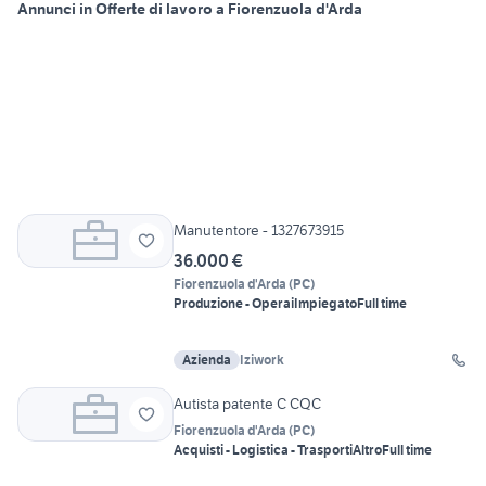
Annunci in Offerte di lavoro a Fiorenzuola d'Arda
Manutentore - 1327673915
36.000 €
Fiorenzuola d'Arda
(
PC
)
Produzione - Operai
Impiegato
Full time
Azienda
Iziwork
Autista patente C CQC
Fiorenzuola d'Arda
(
PC
)
Acquisti - Logistica - Trasporti
Altro
Full time