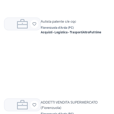
Autista patente c/e cqc
Fiorenzuola d'Arda
(
PC
)
Acquisti - Logistica - Trasporti
Altro
Full time
ADDETTI VENDITA SUPERMERCATO
(Fiorenzuola)
Fiorenzuola d'Arda
(
PC
)