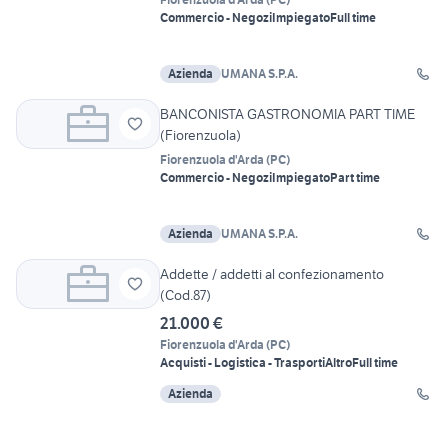
Commercio - Negozi
Impiegato
Full time
Azienda
UMANA S.P.A.
BANCONISTA GASTRONOMIA PART TIME
(Fiorenzuola)
Fiorenzuola d'Arda
(
PC
)
Commercio - Negozi
Impiegato
Part time
Azienda
UMANA S.P.A.
Addette / addetti al confezionamento
(Cod.87)
21.000 €
Fiorenzuola d'Arda
(
PC
)
Acquisti - Logistica - Trasporti
Altro
Full time
Azienda