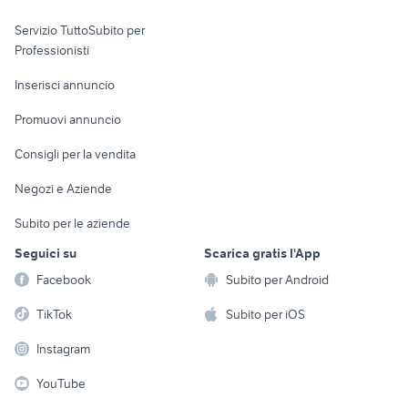
elettronica
per la casa e la
sports e hobby
Servizio TuttoSubito per
persona
Informatica
Animali
Professionisti
Arredamento e
Console e
Accessori per
Casalinghi
Inserisci annuncio
Videogiochi
animali
Elettrodomestici
Promuovi annuncio
Audio/Video
Musica e Film
Giardino e Fai da te
Consigli per la vendita
Fotografia
Libri e Riviste
Abbigliamento e
Negozi e Aziende
Telefonia
Strumenti Musicali
Accessori
Subito per le aziende
Sports
Tutto per i bambini
Seguici su
Scarica gratis l'App
Biciclette
Facebook
Subito per Android
Collezionismo
TikTok
Subito per iOS
Instagram
YouTube