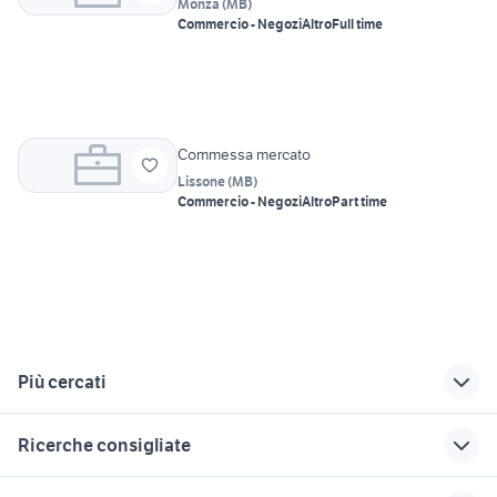
Monza
(
MB
)
Commercio - Negozi
Altro
Full time
Commessa mercato
Lissone
(
MB
)
Commercio - Negozi
Altro
Part time
Più cercati
Correlati
Richerche simili
Suggerimenti
Ricerche consigliate
offerte lavoro
offerte lavoro
offerte lavoro
commessa Milano
commessa Lucca
commesso Toscana
offerte lavoro pulizie Bergamo