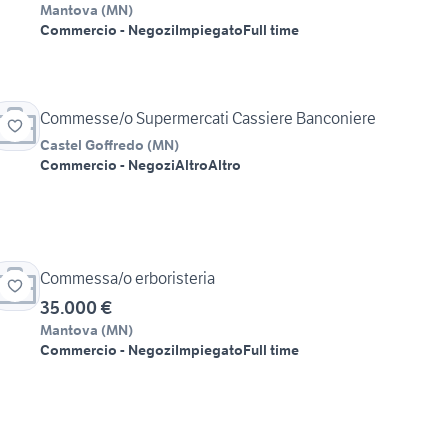
Mantova
(
MN
)
Commercio - Negozi
Impiegato
Full time
Commesse/o Supermercati Cassiere Banconiere
Castel Goffredo
(
MN
)
Commercio - Negozi
Altro
Altro
Commessa/o erboristeria
35.000 €
Mantova
(
MN
)
Commercio - Negozi
Impiegato
Full time