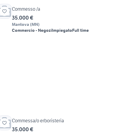
Commesso /a
35.000 €
Mantova
(
MN
)
Commercio - Negozi
Impiegato
Full time
Commessa/o erboristeria
35.000 €