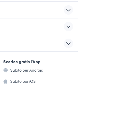
offerte di lavoro casalnuovo
di napoli
azza bella
procacciatore di clienti
sports e hobby
a
Scarica gratis l'App
Animali
nto di
esperienza decennale
Subito per Android
ento e
Accessori per animali
hi
Subito per iOS
nte
lavoro belluno
Musica e Film
omestici
Libri e Riviste
e Fai da te
Strumenti Musicali
amento e
ri
Sports
 i bambini