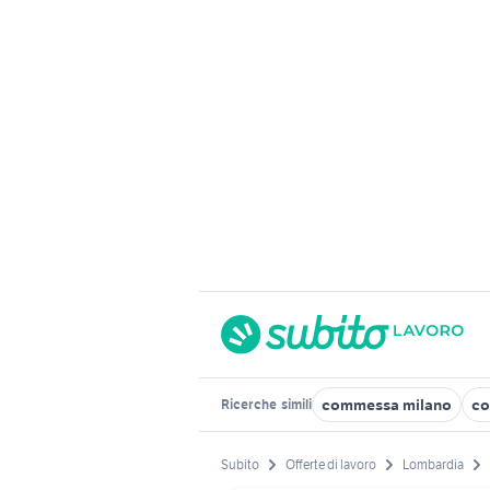
commessa milano
co
Ricerche
simili
Subito
Offerte di lavoro
Lombardia