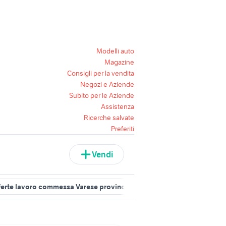
Modelli auto
Magazine
Consigli per la vendita
Negozi e Aziende
Subito per le Aziende
Assistenza
Ricerche salvate
Preferiti
Vendi
ferte lavoro commessa Varese provincia
offerte lavoro commessa