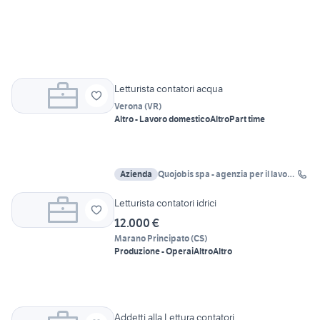
Letturista contatori acqua
Verona
(
VR
)
Altro - Lavoro domestico
Altro
Part time
Azienda
Quojobis spa - agenzia per il lavoro
Bari
Letturista contatori idrici
12.000 €
Marano Principato
(
CS
)
Produzione - Operai
Altro
Altro
Addetti alla Lettura contatori