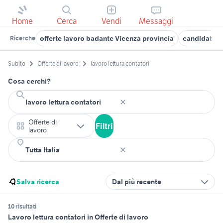
Home
Cerca
Vendi
Messaggi
offerte lavoro badante Vicenza provincia
candidati l
Ricerche
Subito
Offerte di lavoro
lavoro lettura contatori
Cosa cerchi?
Offerte di
Filtri
lavoro
Salva ricerca
Dal più recente
10 risultati
Lavoro lettura contatori in Offerte di lavoro