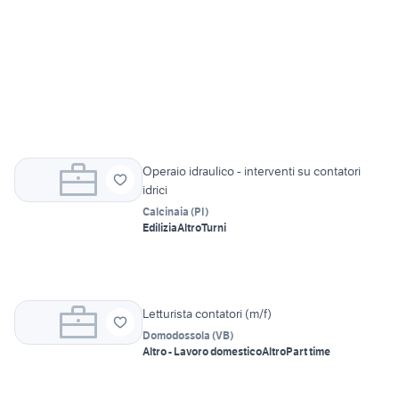
Operaio idraulico - interventi su contatori
idrici
Calcinaia
(
PI
)
Edilizia
Altro
Turni
Letturista contatori (m/f)
Domodossola
(
VB
)
Altro - Lavoro domestico
Altro
Part time