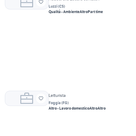
Luzzi
(
CS
)
Qualità - Ambiente
Altro
Part time
Letturista
Foggia
(
FG
)
Altro - Lavoro domestico
Altro
Altro