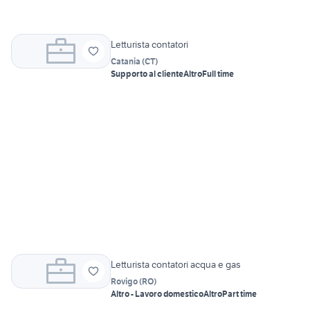
Letturista contatori
Catania
(
CT
)
Supporto al cliente
Altro
Full time
Letturista contatori acqua e gas
Rovigo
(
RO
)
Altro - Lavoro domestico
Altro
Part time