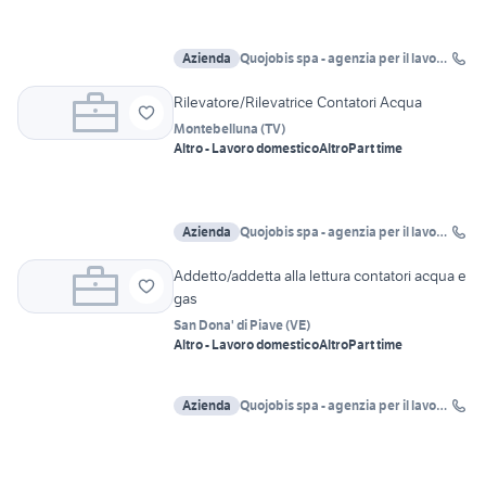
Azienda
Quojobis spa - agenzia per il lavoro
Bari
Rilevatore/Rilevatrice Contatori Acqua
Montebelluna
(
TV
)
Altro - Lavoro domestico
Altro
Part time
Azienda
Quojobis spa - agenzia per il lavoro
Bari
Addetto/addetta alla lettura contatori acqua e
gas
San Dona' di Piave
(
VE
)
Altro - Lavoro domestico
Altro
Part time
Azienda
Quojobis spa - agenzia per il lavoro
Bari