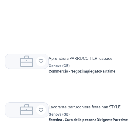
Aprendisra PARRUCCHIERI capace
Genova
(
GE
)
Commercio - Negozi
Impiegato
Part time
Lavorante parrucchiere finita hair STYLE
Genova
(
GE
)
Estetica - Cura della persona
Dirigente
Part time