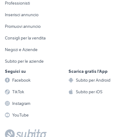
Informatica
Animali
Professionisti
Arredamento e
Console e
Accessori per
Casalinghi
Inserisci annuncio
Videogiochi
animali
Elettrodomestici
Promuovi annuncio
Audio/Video
Musica e Film
Giardino e Fai da te
Consigli per la vendita
Fotografia
Libri e Riviste
Abbigliamento e
Negozi e Aziende
Telefonia
Strumenti Musicali
Accessori
Subito per le aziende
Sports
Tutto per i bambini
Seguici su
Scarica gratis l'App
Biciclette
Facebook
Subito per Android
Collezionismo
TikTok
Subito per iOS
Instagram
YouTube