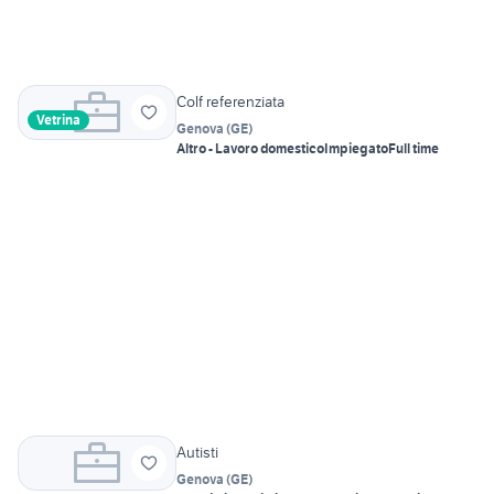
Colf referenziata
Vetrina
Genova
(
GE
)
Altro - Lavoro domestico
Impiegato
Full time
Autisti
Genova
(
GE
)