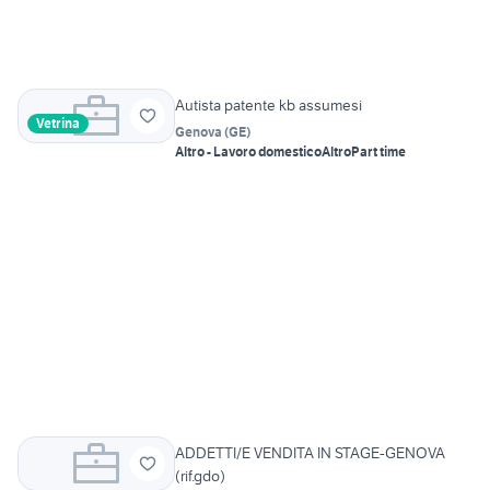
Autista patente kb assumesi
Vetrina
Genova
(
GE
)
Altro - Lavoro domestico
Altro
Part time
ADDETTI/E VENDITA IN STAGE-GENOVA
(rif.gdo)