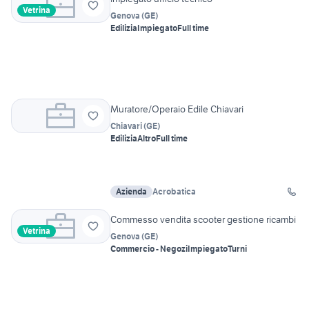
Vetrina
Genova
(
GE
)
Edilizia
Impiegato
Full time
Muratore/Operaio Edile Chiavari
Chiavari
(
GE
)
Edilizia
Altro
Full time
Azienda
Acrobatica
Commesso vendita scooter gestione ricambi
Vetrina
Genova
(
GE
)
Commercio - Negozi
Impiegato
Turni