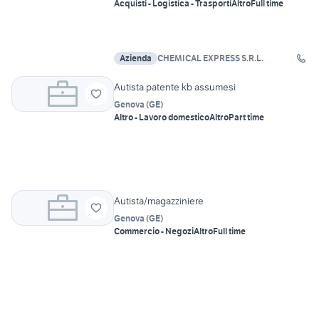
Acquisti - Logistica - Trasporti
Altro
Full time
Azienda
CHEMICAL EXPRESS S.R.L.
Autista patente kb assumesi
Genova
(
GE
)
Altro - Lavoro domestico
Altro
Part time
Autista/magazziniere
Genova
(
GE
)
Commercio - Negozi
Altro
Full time