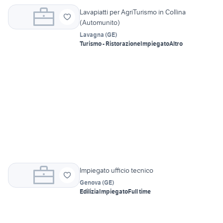
Lavapiatti per AgriTurismo in Collina
(Automunito)
Lavagna
(
GE
)
Turismo - Ristorazione
Impiegato
Altro
Impiegato ufficio tecnico
Genova
(
GE
)
Edilizia
Impiegato
Full time