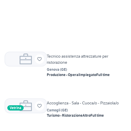
Tecnico assistenza attrezzature per
ristorazione
Genova
(
GE
)
Produzione - Operai
Impiegato
Full time
Accoglienza - Sala - Cuoca/o - Pizzaiola/o
Vetrina
Camogli
(
GE
)
Turismo - Ristorazione
Altro
Full time