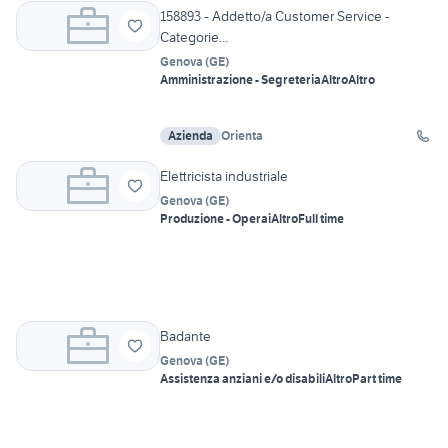
158893 - Addetto/a Customer Service -
Categorie...
Genova
(
GE
)
Amministrazione - Segreteria
Altro
Altro
Azienda
Orienta
Elettricista industriale
Genova
(
GE
)
Produzione - Operai
Altro
Full time
Badante
Genova
(
GE
)
Assistenza anziani e/o disabili
Altro
Part time