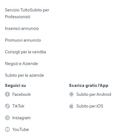
elettronica
per la casa e la
sports e hobby
Servizio TuttoSubito per
persona
Informatica
Animali
Professionisti
Arredamento e
Console e
Accessori per
Casalinghi
Inserisci annuncio
Videogiochi
animali
Elettrodomestici
Promuovi annuncio
Audio/Video
Musica e Film
Giardino e Fai da te
Consigli per la vendita
Fotografia
Libri e Riviste
Abbigliamento e
Negozi e Aziende
Telefonia
Strumenti Musicali
Accessori
Subito per le aziende
Sports
Tutto per i bambini
Seguici su
Scarica gratis l'App
Biciclette
Facebook
Subito per Android
Collezionismo
TikTok
Subito per iOS
Instagram
YouTube