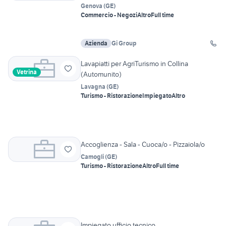
Genova
(
GE
)
Commercio - Negozi
Altro
Full time
Azienda
Gi Group
Lavapiatti per AgriTurismo in Collina
Vetrina
(Automunito)
Lavagna
(
GE
)
Turismo - Ristorazione
Impiegato
Altro
Accoglienza - Sala - Cuoca/o - Pizzaiola/o
Camogli
(
GE
)
Turismo - Ristorazione
Altro
Full time
Impiegato ufficio tecnico