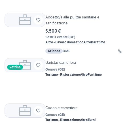
Addetto/a alle pulizie sanitarie e
sanificazione
5.500 €
Sestri Levante
(
GE
)
Altro - Lavoro domestico
Altro
Part time
Azienda
DML
Barista/ cameriera
Vetrina
Genova
(
GE
)
Turismo - Ristorazione
Altro
Part time
Cuoco e cameriere
Genova
(
GE
)
Turismo - Ristorazione
Altro
Turni