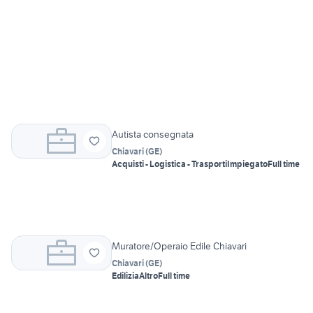
Autista consegnata
Chiavari
(
GE
)
Acquisti - Logistica - Trasporti
Impiegato
Full time
Muratore/Operaio Edile Chiavari
Chiavari
(
GE
)
Edilizia
Altro
Full time