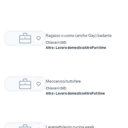
Ragazzo o uomo (anche Gay) badante
Chiavari
(
GE
)
Altro - Lavoro domestico
Altro
Part time
Meccanico/tuttofare
Chiavari
(
GE
)
Altro - Lavoro domestico
Altro
Full time
Lavapiatti/aiuto cucina week