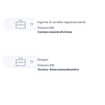
Agente di vendita-rappresentante
Chiavari
(
GE
)
Commerciale
Altro
Full time
Skipper
Chiavari
(
GE
)
Turismo - Ristorazione
Altro
Altro