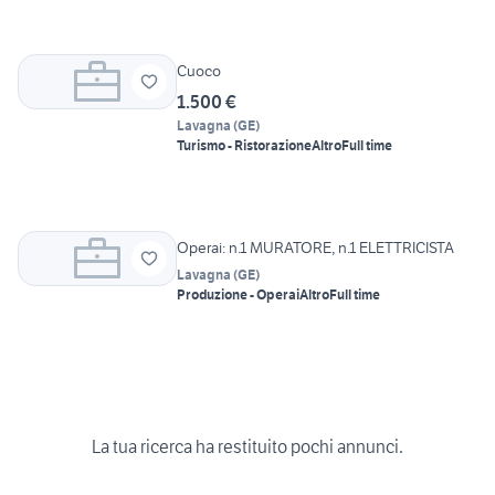
Cuoco
1.500 €
Lavagna
(
GE
)
Turismo - Ristorazione
Altro
Full time
Operai: n.1 MURATORE, n.1 ELETTRICISTA
Lavagna
(
GE
)
Produzione - Operai
Altro
Full time
La tua ricerca ha restituito pochi annunci.