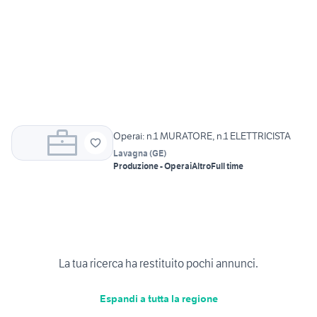
Operai: n.1 MURATORE, n.1 ELETTRICISTA
Lavagna
(
GE
)
Produzione - Operai
Altro
Full time
La tua ricerca ha restituito pochi annunci.
Espandi a tutta la regione