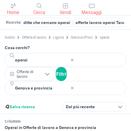
Home
Cerca
Vendi
Messaggi
ditte che cercano operai
offerte lavoro operai Taranto
Ricerche
Subito
Offerte di lavoro
Liguria
Genova (Prov)
operai
Cosa cerchi?
Offerte di
Filtri
lavoro
Salva ricerca
Dal più recente
1 risultato
Operai in Offerte di lavoro a Genova e provincia