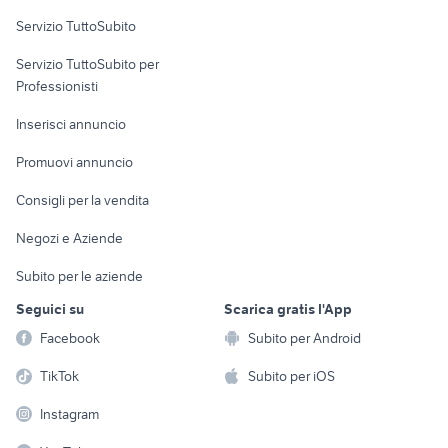
Servizio TuttoSubito
elettronica
per la casa e la
sports e hobby
Servizio TuttoSubito per
persona
Informatica
Animali
Professionisti
Arredamento e
Console e
Accessori per
Casalinghi
Inserisci annuncio
Videogiochi
animali
Elettrodomestici
Promuovi annuncio
Audio/Video
Musica e Film
Giardino e Fai da te
Consigli per la vendita
Fotografia
Libri e Riviste
Abbigliamento e
Negozi e Aziende
Telefonia
Strumenti Musicali
Accessori
Subito per le aziende
Sports
Tutto per i bambini
Seguici su
Scarica gratis l'App
Biciclette
Facebook
Subito per Android
Collezionismo
TikTok
Subito per iOS
Instagram