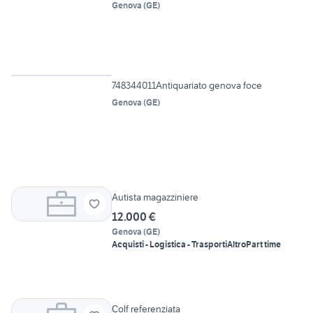
Genova
(
GE
)
Vetrina
748344011Antiquariato genova foce
Genova
(
GE
)
Autista magazziniere
12.000 €
Genova
(
GE
)
Acquisti - Logistica - Trasporti
Altro
Part time
Colf referenziata