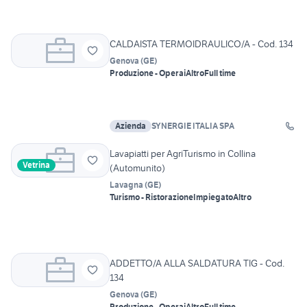
CALDAISTA TERMOIDRAULICO/A - Cod. 134
Genova
(
GE
)
Produzione - Operai
Altro
Full time
Azienda
SYNERGIE ITALIA SPA
Lavapiatti per AgriTurismo in Collina
Vetrina
(Automunito)
Lavagna
(
GE
)
Turismo - Ristorazione
Impiegato
Altro
ADDETTO/A ALLA SALDATURA TIG - Cod.
134
Genova
(
GE
)
Produzione - Operai
Altro
Full time