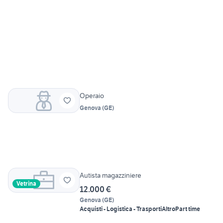
Operaio
Genova
(
GE
)
Autista magazziniere
Vetrina
12.000 €
Genova
(
GE
)
Acquisti - Logistica - Trasporti
Altro
Part time