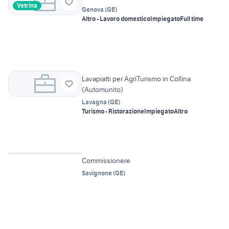
Vetrina
Genova
(
GE
)
Altro - Lavoro domestico
Impiegato
Full time
Lavapiatti per AgriTurismo in Collina
(Automunito)
Lavagna
(
GE
)
Turismo - Ristorazione
Impiegato
Altro
Vetrina
Commissionere
Savignone
(
GE
)