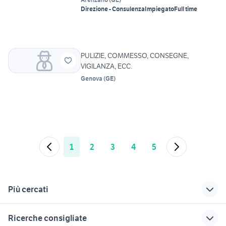
Direzione - Consulenza
Impiegato
Full time
PULIZIE, COMMESSO, CONSEGNE,
VIGILANZA, ECC.
Genova
(
GE
)
1
2
3
4
5
Più cercati
Correlati
Richerche simili
Suggerimenti
Ricerche consigliate
cerco lavoro genova
candidati lavoro
offerte lavoro