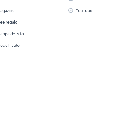
lavoro
i
Fotografia
Giardino 
agazine
YouTube
Attrezzature di lavoro
Telefonia
Abbigli
dee regalo
Accesso
e altro
appa del sito
Tutto per
odelli auto