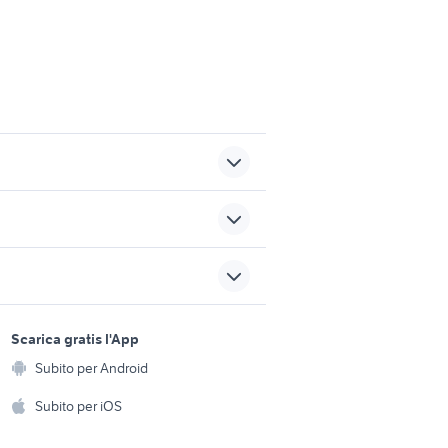
dows 7
lavoro ladispoli
e
candidati in cerca di lavoro
sports e hobby
trapani
a
Scarica gratis l'App
Animali
ta patente
servizi estetista
Subito per Android
ento e
Accessori per animali
hi
Subito per iOS
 time
lavoro ivrea
Musica e Film
omestici