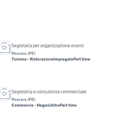
Segretaria per organizzazione eventi
Pescara
(
PE
)
Turismo - Ristorazione
Impiegato
Part time
Segreteria e consulenza commerciale
Pescara
(
PE
)
Commercio - Negozi
Altro
Part time