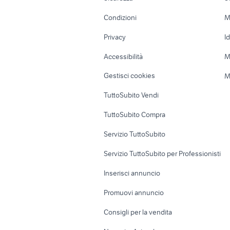
Venezia Giulia
Accessori Moto
Terreni e rustic
segretaria contabile
Condizioni
M
Nautica
Garage e box
Privacy
I
Caravan e Camper
Loft, mansarde 
Accessibilità
M
Veicoli commerciali
Case vacanza
Gestisci cookies
M
Uffici e Locali
TuttoSubito Vendi
commerciali
TuttoSubito Compra
Servizio TuttoSubito
Servizio TuttoSubito per Professionisti
Inserisci annuncio
Promuovi annuncio
Consigli per la vendita