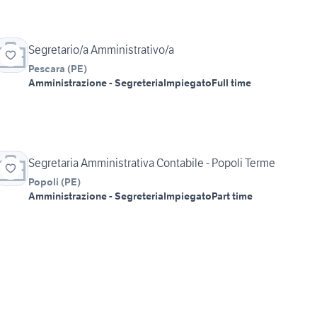
Segretario/a Amministrativo/a
Pescara
(
PE
)
Amministrazione - Segreteria
Impiegato
Full time
Segretaria Amministrativa Contabile - Popoli Terme
Popoli
(
PE
)
Amministrazione - Segreteria
Impiegato
Part time