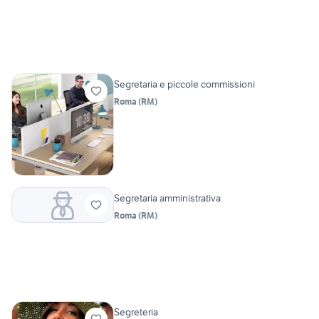
Segretaria e piccole commissioni
Roma
(
RM
)
Segretaria amministrativa
Roma
(
RM
)
Segreteria