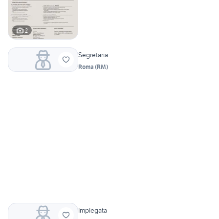
2
Segretaria
Roma
(
RM
)
Impiegata