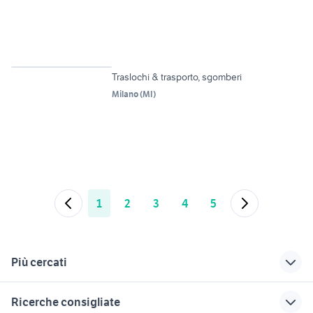
3
Traslochi & trasporto, sgomberi
Milano
(
MI
)
1
2
3
4
5
Più cercati
Correlati
Richerche simili
Suggerimenti
Ricerche consigliate
servizi noleggio
sgombero cantine
offerte lavoro terlizzi