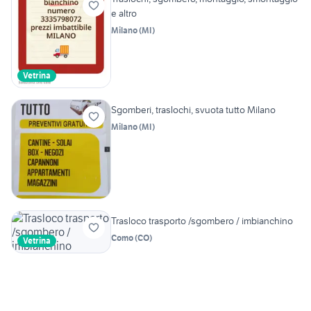
e altro
Milano
(
MI
)
Vetrina
Sgomberi, traslochi, svuota tutto Milano
Milano
(
MI
)
Trasloco trasporto /sgombero / imbianchino
Como
(
CO
)
Vetrina