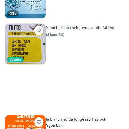
2
Sgomberi, traslochi, svuota tutto Milano
Milano
(
MI
)
Vetrina
Imbianchino Cartongesso Traslochi
Sgomberi