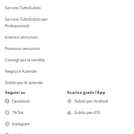
Servizio TuttoSubito
elettronica
per la casa e la
sports e hobby
Servizio TuttoSubito per
persona
Informatica
Animali
Professionisti
Arredamento e
Console e
Accessori per
Casalinghi
Inserisci annuncio
Videogiochi
animali
Elettrodomestici
Promuovi annuncio
Audio/Video
Musica e Film
Giardino e Fai da te
Consigli per la vendita
Fotografia
Libri e Riviste
Abbigliamento e
Negozi e Aziende
Telefonia
Strumenti Musicali
Accessori
Subito per le aziende
Sports
Tutto per i bambini
Seguici su
Scarica gratis l'App
Biciclette
Facebook
Subito per Android
Collezionismo
TikTok
Subito per iOS
Instagram