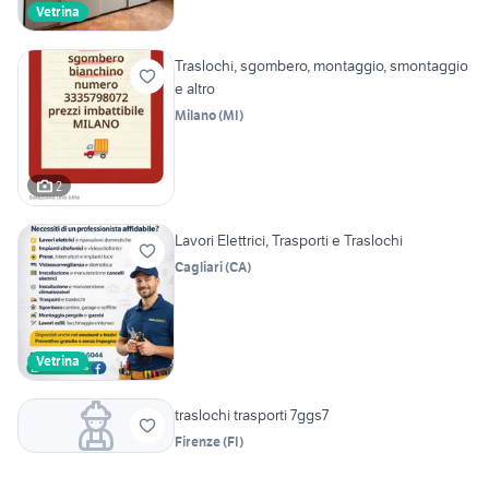
Vetrina
Traslochi, sgombero, montaggio, smontaggio
e altro
Milano
(
MI
)
2
Lavori Elettrici, Trasporti e Traslochi
Cagliari
(
CA
)
Vetrina
traslochi trasporti 7ggs7
Firenze
(
FI
)