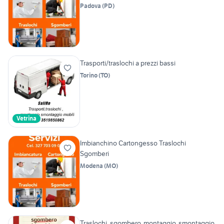
Padova
(
PD
)
Trasporti/traslochi a prezzi bassi
Torino
(
TO
)
Vetrina
Imbianchino Cartongesso Traslochi
Sgomberi
Modena
(
MO
)
Traslochi, sgombero, montaggio, smontaggio