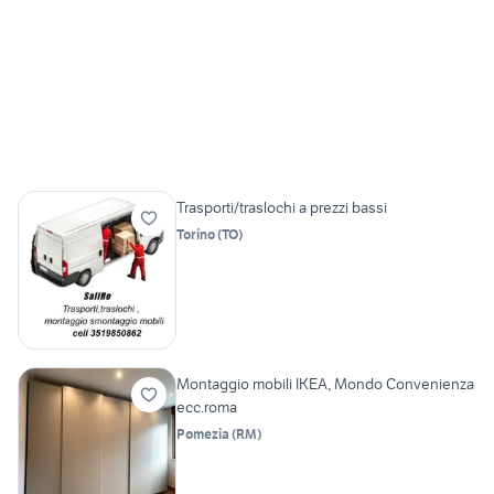
Trasporti/traslochi a prezzi bassi
Torino
(
TO
)
Montaggio mobili IKEA, Mondo Convenienza
ecc.roma
Pomezia
(
RM
)