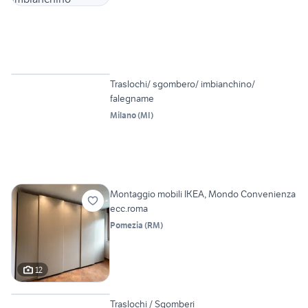
Vetrina
Traslochi/ sgombero/ imbianchino/
falegname
Milano
(
MI
)
Montaggio mobili IKEA, Mondo Convenienza
ecc.roma
Pomezia
(
RM
)
12
Vetrina
Traslochi / Sgomberi