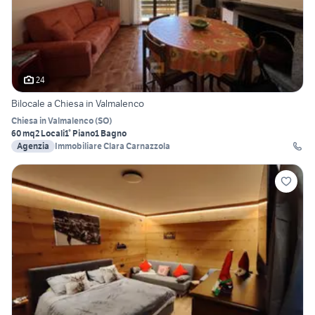
24
Bilocale a Chiesa in Valmalenco
Chiesa in Valmalenco
(
SO
)
60 mq
2 Locali
1° Piano
1 Bagno
Agenzia
Immobiliare Clara Carnazzola