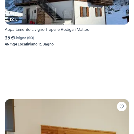
6
Appartamento Livigno Trepalle Rodigari Matteo
35 €
Livigno
(
SO
)
46 mq
4 Locali
Piano T
1 Bagno