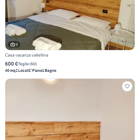
6
Casa vacanza valtellina
600 €
Teglio
(
SO
)
40 mq
2 Locali
1° Piano
1 Bagno