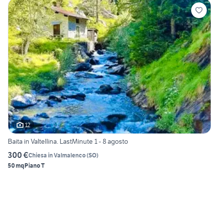
12
Baita in Valtellina. LastMinute 1 - 8 agosto
300 €
Chiesa in Valmalenco
(
SO
)
50 mq
Piano T