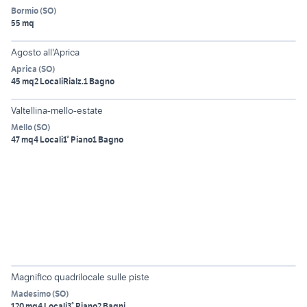
Bormio
(
SO
)
55 mq
5
Agosto all'Aprica
Aprica
(
SO
)
45 mq
2 Locali
Rialz.
1 Bagno
4
Valtellina-mello-estate
Mello
(
SO
)
47 mq
4 Locali
1° Piano
1 Bagno
6
Magnifico quadrilocale sulle piste
Madesimo
(
SO
)
120 mq
4 Locali
3° Piano
2 Bagni