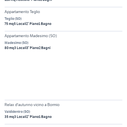
6
Appartamento Teglio
Teglio
(
SO
)
75 mq
5 Locali
2° Piano
1 Bagno
6
Appartamento Madesimo (SO)
Madesimo
(
SO
)
80 mq
3 Locali
3° Piano
2 Bagni
6
Relax d'autunno vicino a Bormio
Valdidentro
(
SO
)
35 mq
3 Locali
2° Piano
1 Bagno
6