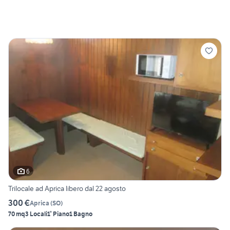
6
Trilocale ad Aprica libero dal 22 agosto
300 €
Aprica
(
SO
)
70 mq
3 Locali
1° Piano
1 Bagno