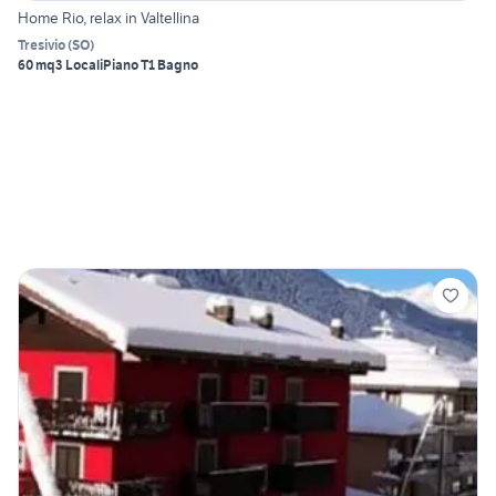
Home Rio, relax in Valtellina
Tresivio
(
SO
)
60 mq
3 Locali
Piano T
1 Bagno