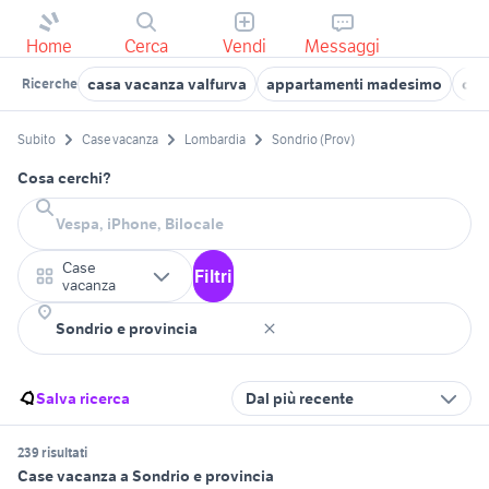
Home
Cerca
Vendi
Messaggi
casa vacanza valfurva
appartamenti madesimo
cas
Ricerche
Subito
Case vacanza
Lombardia
Sondrio (Prov)
Cosa cerchi?
Case
Filtri
vacanza
Salva ricerca
Dal più recente
239 risultati
Case vacanza a Sondrio e provincia