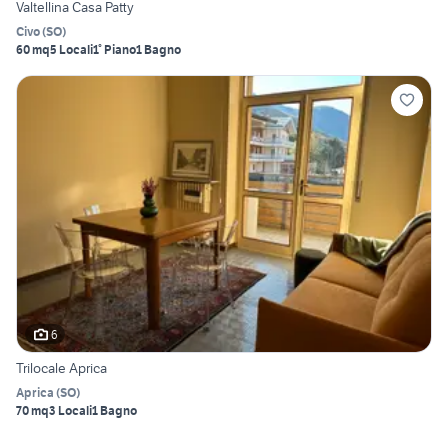
Valtellina Casa Patty
Civo
(
SO
)
60 mq
5 Locali
1° Piano
1 Bagno
6
Trilocale Aprica
Aprica
(
SO
)
70 mq
3 Locali
1 Bagno