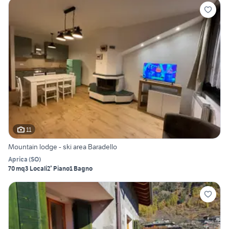
11
Mountain lodge - ski area Baradello
Aprica
(
SO
)
70 mq
3 Locali
2° Piano
1 Bagno