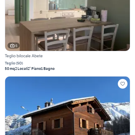
6
Teglio bilocale Abete
Teglio
(
SO
)
50 mq
2 Locali
2° Piano
1 Bagno