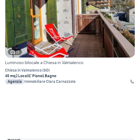
15
Luminoso bilocale a Chiesa in Valmalenco
Chiesa in Valmalenco
(
SO
)
45 mq
2 Locali
1° Piano
1 Bagno
Agenzia
Immobiliare Clara Carnazzola
6