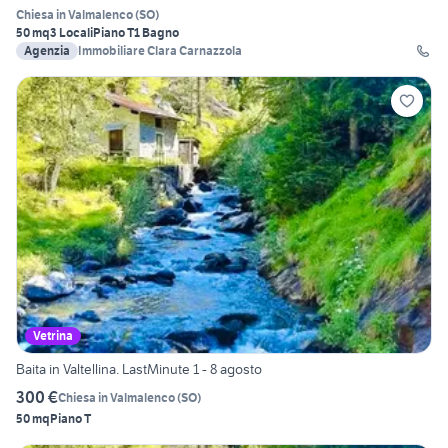
Chiesa in Valmalenco
(
SO
)
50 mq
3 Locali
Piano T
1 Bagno
Agenzia
Immobiliare Clara Carnazzola
Vetrina
Baita in Valtellina. LastMinute 1 - 8 agosto
300 €
Chiesa in Valmalenco
(
SO
)
50 mq
Piano T