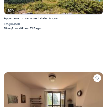
5
Appartamento vacanze Estate Livigno
Livigno
(
SO
)
28 mq
2 Locali
Piano T
1 Bagno