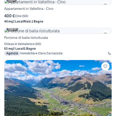
Appartamenti in Valtellina - Cino
400 €
Cino
(
SO
)
40 mq
2 Locali
Rialz.
1 Bagno
15
Porzione di baita ristrutturata
Chiesa in Valmalenco
(
SO
)
53 mq
3 Locali
1 Bagno
Agenzia
Immobiliare Clara Carnazzola