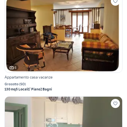
6
Appartamento casa vacanze
Grosotto
(
SO
)
130 mq
5 Locali
1° Piano
2 Bagni