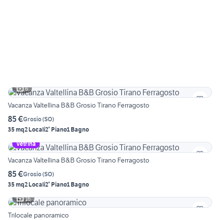
6
Vacanza Valtellina B&B Grosio Tirano Ferragosto
85 €
Grosio
(
SO
)
35 mq
2 Locali
2° Piano
1 Bagno
Vetrina
Vacanza Valtellina B&B Grosio Tirano Ferragosto
85 €
Grosio
(
SO
)
35 mq
2 Locali
2° Piano
1 Bagno
16
Trilocale panoramico