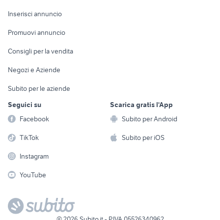
Arredamento e
Console e
Accessori per
Casalinghi
Inserisci annuncio
Videogiochi
animali
Elettrodomestici
Promuovi annuncio
Audio/Video
Musica e Film
Giardino e Fai da te
Consigli per la vendita
Fotografia
Libri e Riviste
Abbigliamento e
Negozi e Aziende
Telefonia
Strumenti Musicali
Accessori
Subito per le aziende
Sports
Tutto per i bambini
Seguici su
Scarica gratis l'App
Biciclette
Facebook
Subito per Android
Collezionismo
TikTok
Subito per iOS
Instagram
YouTube
©
2026
Subito.it - P.IVA 05526340962