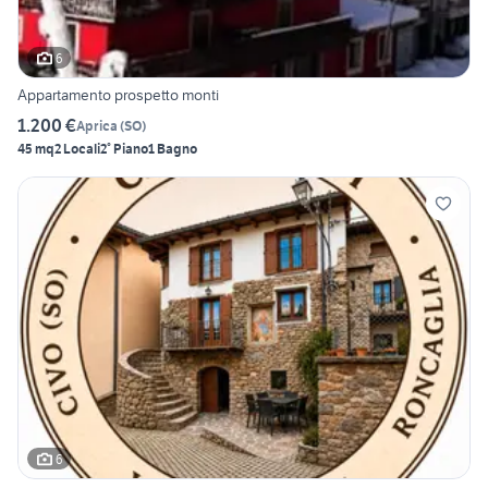
6
Appartamento prospetto monti
1.200 €
Aprica
(
SO
)
45 mq
2 Locali
2° Piano
1 Bagno
6