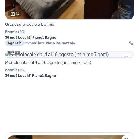
14
Grazioso bilocale a Bormio
Bormio
(
SO
)
36 mq
2 Locali
2° Piano
1 Bagno
Agenzia
Immobiliare Clara Carnazzola
6
Monolocale dal 4 al 16 agosto ( minimo 7 notti)
Bormio
(
SO
)
34 mq
2 Locali
1° Piano
1 Bagno