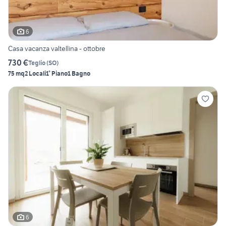
6
Casa vacanza valtellina - ottobre
730 €
Teglio
(
SO
)
75 mq
2 Locali
1° Piano
1 Bagno
6