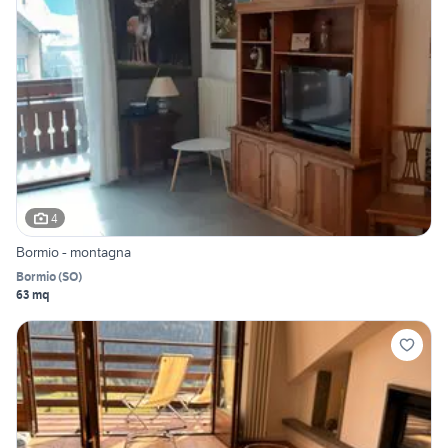
4
Bormio - montagna
Bormio
(
SO
)
63 mq