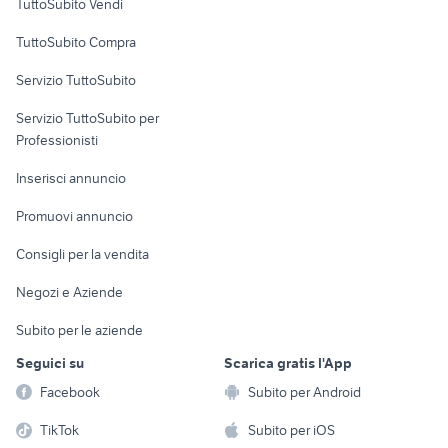
TuttoSubito Vendi
Uffici e Locali
TuttoSubito Compra
commerciali
Servizio TuttoSubito
elettronica
per la casa e la
sports e hobby
Servizio TuttoSubito per
persona
Informatica
Animali
Professionisti
Arredamento e
Console e
Accessori per
Casalinghi
Inserisci annuncio
Videogiochi
animali
Elettrodomestici
Promuovi annuncio
Audio/Video
Musica e Film
Giardino e Fai da te
Consigli per la vendita
Fotografia
Libri e Riviste
Abbigliamento e
Negozi e Aziende
Telefonia
Strumenti Musicali
Accessori
Subito per le aziende
Sports
Tutto per i bambini
Seguici su
Scarica gratis l'App
Biciclette
Facebook
Subito per Android
Collezionismo
TikTok
Subito per iOS