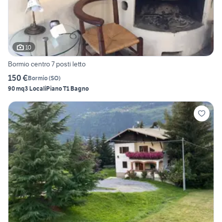
10
Bormio centro 7 posti letto
150 €
Bormio
(
SO
)
90 mq
3 Locali
Piano T
1 Bagno