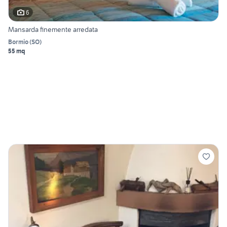
6
Mansarda finemente arredata
Bormio
(
SO
)
55 mq