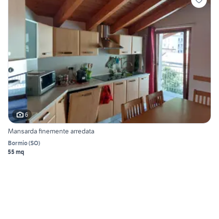
6
Mansarda finemente arredata
Bormio
(
SO
)
55 mq