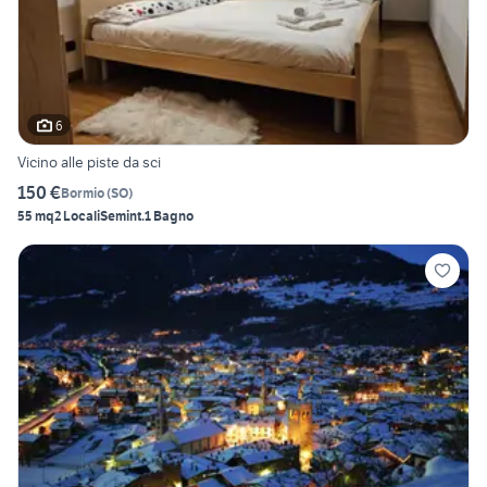
6
Vicino alle piste da sci
150 €
Bormio
(
SO
)
55 mq
2 Locali
Semint.
1 Bagno