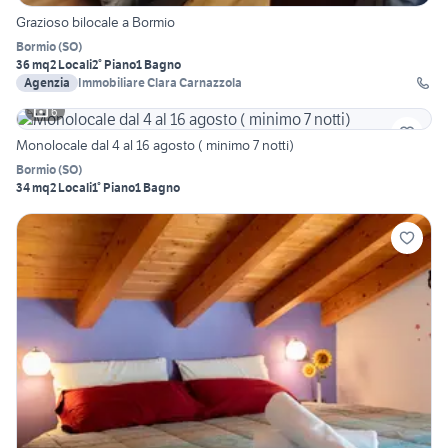
Grazioso bilocale a Bormio
Bormio
(
SO
)
36 mq
2 Locali
2° Piano
1 Bagno
Agenzia
Immobiliare Clara Carnazzola
6
Monolocale dal 4 al 16 agosto ( minimo 7 notti)
Bormio
(
SO
)
34 mq
2 Locali
1° Piano
1 Bagno