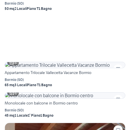
Bormio
(
SO
)
50 mq
2 Locali
Piano T
1 Bagno
6
Appartamento Trilocale Vallecetta Vacanze Bormio
Bormio
(
SO
)
65 mq
3 Locali
Piano T
1 Bagno
6
Monolocale con balcone in Bormio centro
Bormio
(
SO
)
45 mq
1 Locale
1° Piano
1 Bagno