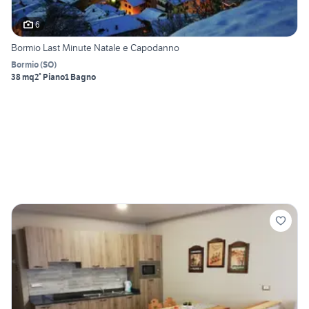
6
Bormio Last Minute Natale e Capodanno
Bormio
(
SO
)
38 mq
2° Piano
1 Bagno