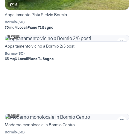
6
Appartamento Pista Stelvio Bormio
Bormio
(
SO
)
70 mq
4 Locali
Piano T
1 Bagno
6
Appartamento vicino a Bormio 2/5 posti
Bormio
(
SO
)
65 mq
3 Locali
Piano T
1 Bagno
6
Moderno monolocale in Bormio Centro
Bormio
(
SO
)