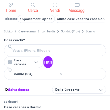
Home
Cerca
Vendi
Messaggi
appartamenti aprica
affitto case vacanza casa Sondri
Ricerche
Subito
Case vacanza
Lombardia
Sondrio (Prov)
Bormio
Cosa cerchi?
Case
Filtri
vacanza
Salva ricerca
Dal più recente
38 risultati
Case vacanza a Bormio