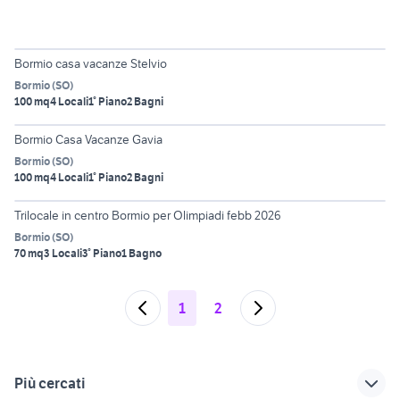
6
Bormio casa vacanze Stelvio
Bormio
(
SO
)
100 mq
4 Locali
1° Piano
2 Bagni
6
Bormio Casa Vacanze Gavia
Bormio
(
SO
)
100 mq
4 Locali
1° Piano
2 Bagni
6
Trilocale in centro Bormio per Olimpiadi febb 2026
Bormio
(
SO
)
70 mq
3 Locali
3° Piano
1 Bagno
1
2
Più cercati