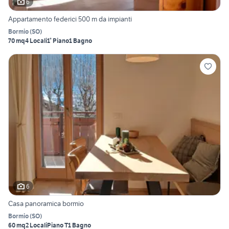
6
Appartamento federici 500 m da impianti
Bormio
(
SO
)
70 mq
4 Locali
1° Piano
1 Bagno
6
Casa panoramica bormio
Bormio
(
SO
)
60 mq
2 Locali
Piano T
1 Bagno