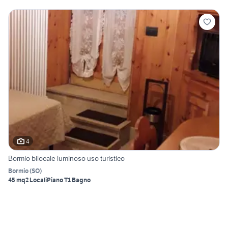
4
Bormio bilocale luminoso uso turistico
Bormio
(
SO
)
45 mq
2 Locali
Piano T
1 Bagno