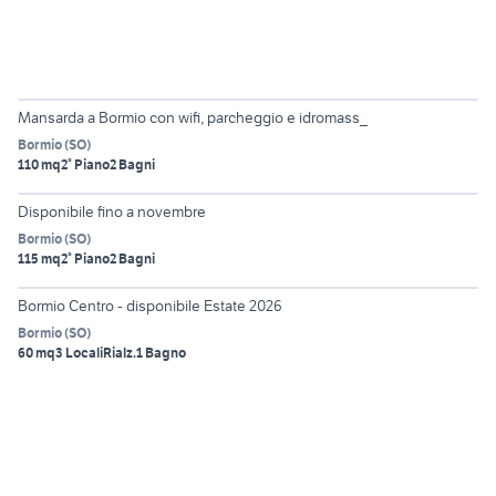
6
Mansarda a Bormio con wifi, parcheggio e idromass_
Bormio
(
SO
)
110 mq
2° Piano
2 Bagni
4
Disponibile fino a novembre
Bormio
(
SO
)
115 mq
2° Piano
2 Bagni
6
Bormio Centro - disponibile Estate 2026
Bormio
(
SO
)
60 mq
3 Locali
Rialz.
1 Bagno