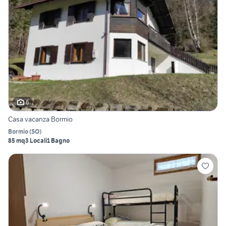
6
Casa vacanza Bormio
Bormio
(
SO
)
85 mq
3 Locali
1 Bagno