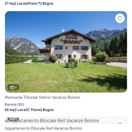
37 mq
1 Locale
Piano T
1 Bagno
6
Mansarda Trilocale Stelvio Vacanze Bormio
Bormio
(
SO
)
65 mq
3 Locali
2° Piano
1 Bagno
6
Appartamento Bilocale Reit Vacanze Bormio