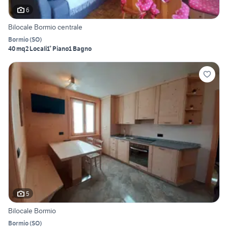
6
Bilocale Bormio centrale
Bormio
(
SO
)
40 mq
2 Locali
1° Piano
1 Bagno
5
Bilocale Bormio
Bormio
(
SO
)