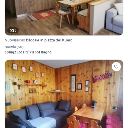
6
Nuovissimo bilocale in piazza del Kuerc
Bormio
(
SO
)
60 mq
2 Locali
1° Piano
1 Bagno