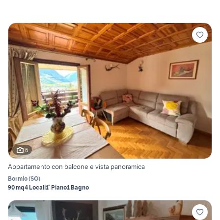
6
Appartamento con balcone e vista panoramica
Bormio
(
SO
)
90 mq
4 Locali
1° Piano
1 Bagno