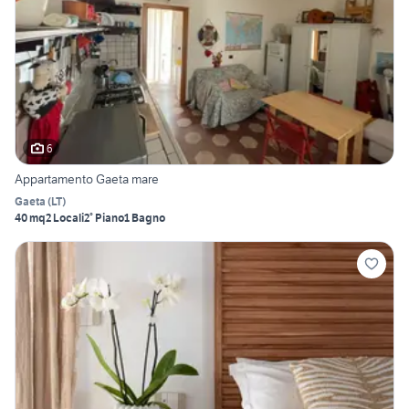
6
Appartamento Gaeta mare
Gaeta
(
LT
)
40 mq
2 Locali
2° Piano
1 Bagno