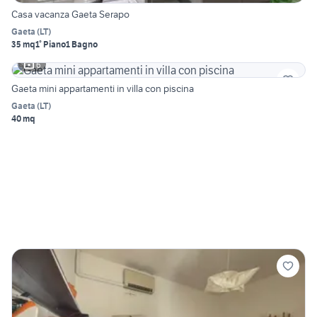
Casa vacanza Gaeta Serapo
Gaeta
(
LT
)
35 mq
1° Piano
1 Bagno
6
Gaeta mini appartamenti in villa con piscina
Gaeta
(
LT
)
40 mq