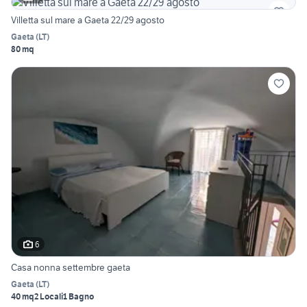
Villetta sul mare a Gaeta 22/29 agosto
Gaeta
(
LT
)
80 mq
6
Casa nonna settembre gaeta
Gaeta
(
LT
)
40 mq
2 Locali
1 Bagno