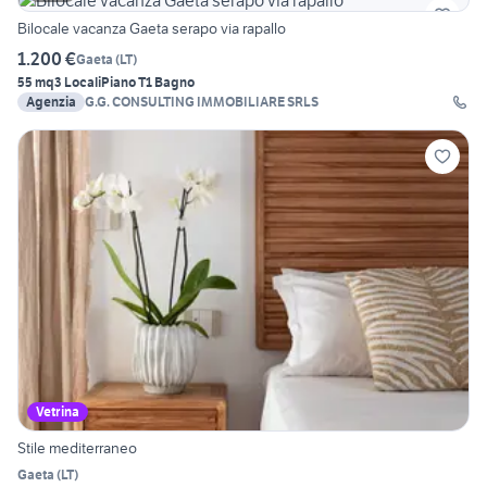
Bilocale vacanza Gaeta serapo via rapallo
1.200 €
Gaeta
(
LT
)
55 mq
3 Locali
Piano T
1 Bagno
Agenzia
G.G. CONSULTING IMMOBILIARE SRLS
Vetrina
Stile mediterraneo
Gaeta
(
LT
)