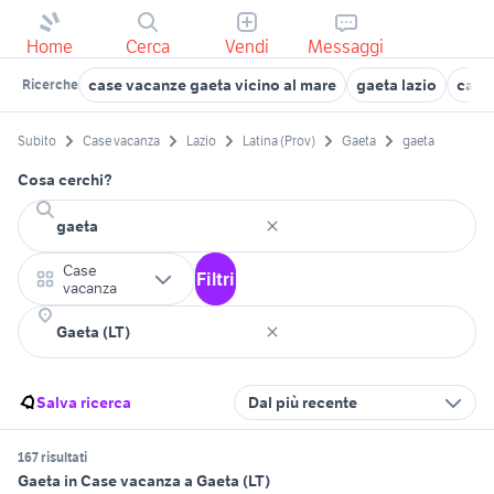
Home
Cerca
Vendi
Messaggi
case vacanze gaeta vicino al mare
gaeta lazio
casa
Ricerche
Subito
Case vacanza
Lazio
Latina (Prov)
Gaeta
gaeta
Cosa cerchi?
Case
Filtri
vacanza
Salva ricerca
Dal più recente
167 risultati
Gaeta in Case vacanza a Gaeta (LT)