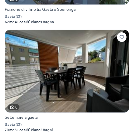
Porzione di villino tra Gaeta e Sperlonga
Gaeta
(
LT
)
62 mq
4 Locali
1° Piano
1 Bagno
6
Settembre a gaeta
Gaeta
(
LT
)
70 mq
3 Locali
1° Piano
2 Bagni