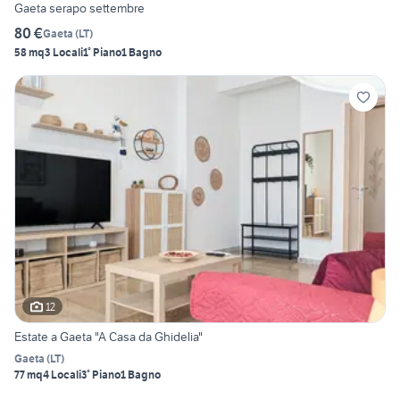
Gaeta serapo settembre
80 €
Gaeta
(
LT
)
58 mq
3 Locali
1° Piano
1 Bagno
12
Estate a Gaeta "A Casa da Ghidelia"
Gaeta
(
LT
)
77 mq
4 Locali
3° Piano
1 Bagno