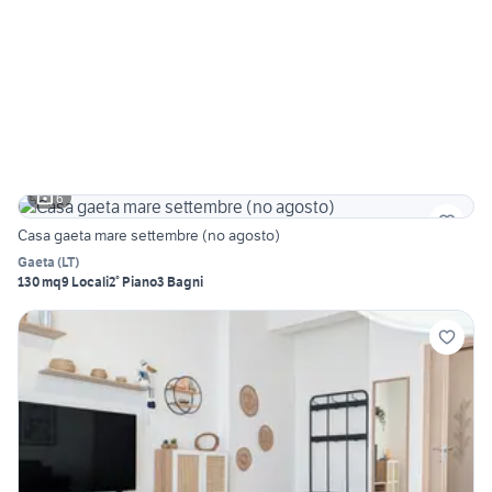
6
Casa gaeta mare settembre (no agosto)
Gaeta
(
LT
)
130 mq
9 Locali
2° Piano
3 Bagni