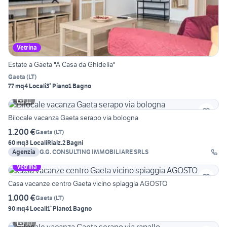
Vetrina
Estate a Gaeta "A Casa da Ghidelia"
Gaeta
(
LT
)
77 mq
4 Locali
3° Piano
1 Bagno
11
Bilocale vacanza Gaeta serapo via bologna
1.200 €
Gaeta
(
LT
)
60 mq
3 Locali
Rialz.
2 Bagni
Agenzia
G.G. CONSULTING IMMOBILIARE SRLS
Vetrina
Casa vacanze centro Gaeta vicino spiaggia AGOSTO
1.000 €
Gaeta
(
LT
)
90 mq
4 Locali
1° Piano
1 Bagno
10