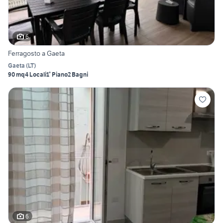
6
Ferragosto a Gaeta
Gaeta
(
LT
)
90 mq
4 Locali
1° Piano
2 Bagni
6