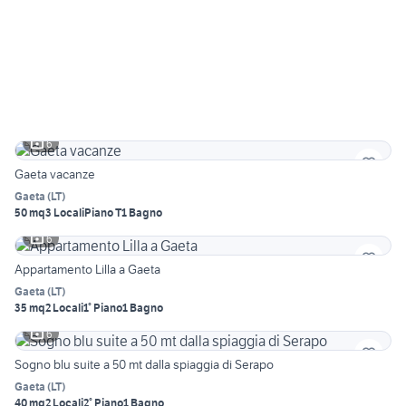
6
Gaeta vacanze
Gaeta
(
LT
)
50 mq
3 Locali
Piano T
1 Bagno
6
Appartamento Lilla a Gaeta
Gaeta
(
LT
)
35 mq
2 Locali
1° Piano
1 Bagno
6
Sogno blu suite a 50 mt dalla spiaggia di Serapo
Gaeta
(
LT
)
40 mq
2 Locali
2° Piano
1 Bagno