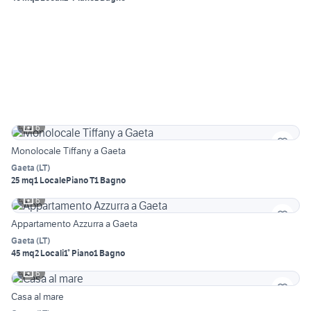
6
Monolocale Tiffany a Gaeta
Gaeta
(
LT
)
25 mq
1 Locale
Piano T
1 Bagno
6
Appartamento Azzurra a Gaeta
Gaeta
(
LT
)
45 mq
2 Locali
1° Piano
1 Bagno
6
Casa al mare