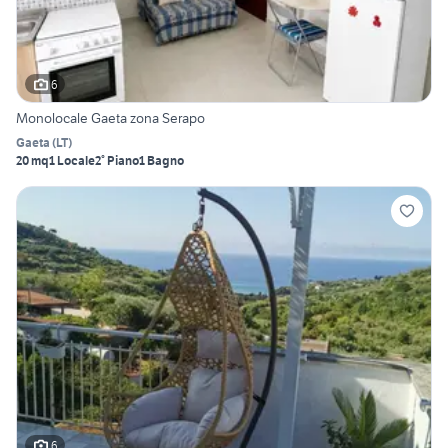
6
Monolocale Gaeta zona Serapo
Gaeta
(
LT
)
20 mq
1 Locale
2° Piano
1 Bagno
6