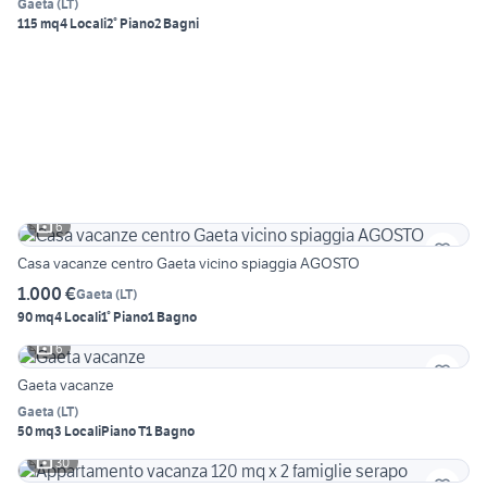
Gaeta
(
LT
)
115 mq
4 Locali
2° Piano
2 Bagni
6
Casa vacanze centro Gaeta vicino spiaggia AGOSTO
1.000 €
Gaeta
(
LT
)
90 mq
4 Locali
1° Piano
1 Bagno
6
Gaeta vacanze
Gaeta
(
LT
)
50 mq
3 Locali
Piano T
1 Bagno
30