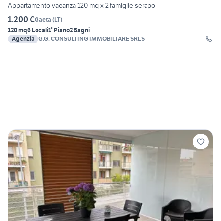
Appartamento vacanza 120 mq x 2 famiglie serapo
1.200 €
Gaeta
(
LT
)
120 mq
6 Locali
1° Piano
2 Bagni
Agenzia
G.G. CONSULTING IMMOBILIARE SRLS