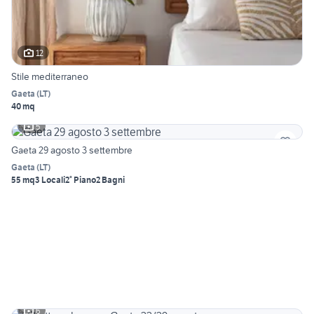
12
Stile mediterraneo
Gaeta
(
LT
)
40 mq
5
Gaeta 29 agosto 3 settembre
Gaeta
(
LT
)
55 mq
3 Locali
2° Piano
2 Bagni
6