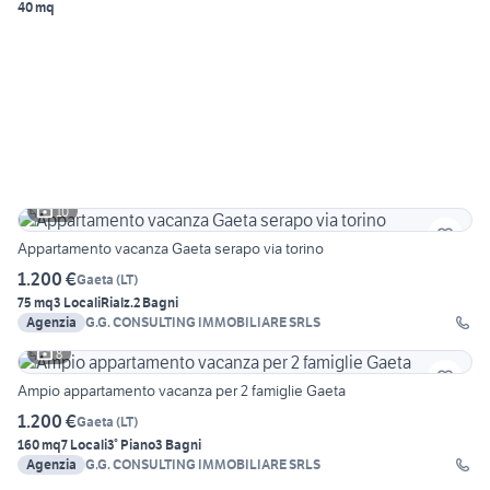
40 mq
10
Appartamento vacanza Gaeta serapo via torino
1.200 €
Gaeta
(
LT
)
75 mq
3 Locali
Rialz.
2 Bagni
Agenzia
G.G. CONSULTING IMMOBILIARE SRLS
8
Ampio appartamento vacanza per 2 famiglie Gaeta
1.200 €
Gaeta
(
LT
)
160 mq
7 Locali
3° Piano
3 Bagni
Agenzia
G.G. CONSULTING IMMOBILIARE SRLS