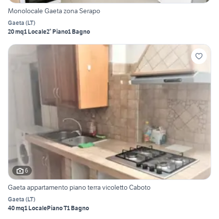
Monolocale Gaeta zona Serapo
Gaeta
(
LT
)
20 mq
1 Locale
2° Piano
1 Bagno
6
Gaeta appartamento piano terra vicoletto Caboto
Gaeta
(
LT
)
40 mq
1 Locale
Piano T
1 Bagno