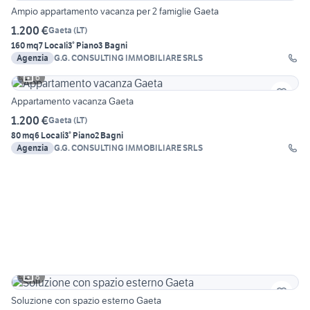
Ampio appartamento vacanza per 2 famiglie Gaeta
1.200 €
Gaeta
(
LT
)
160 mq
7 Locali
3° Piano
3 Bagni
Agenzia
G.G. CONSULTING IMMOBILIARE SRLS
6
Appartamento vacanza Gaeta
1.200 €
Gaeta
(
LT
)
80 mq
6 Locali
3° Piano
2 Bagni
Agenzia
G.G. CONSULTING IMMOBILIARE SRLS
8
Soluzione con spazio esterno Gaeta