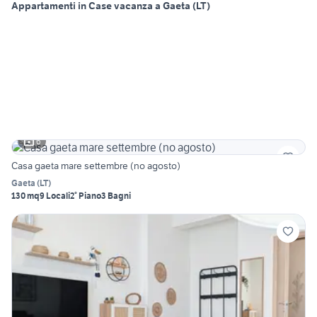
Appartamenti in Case vacanza a Gaeta (LT)
6
Casa gaeta mare settembre (no agosto)
Gaeta
(
LT
)
130 mq
9 Locali
2° Piano
3 Bagni