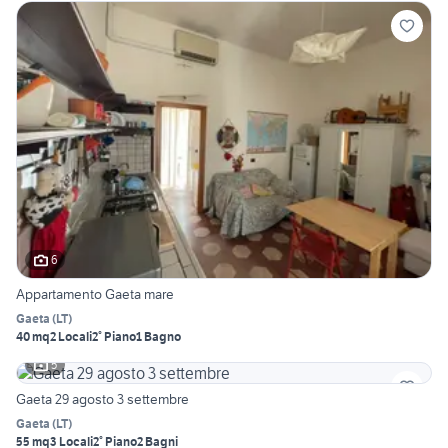
6
Appartamento Gaeta mare
Gaeta
(
LT
)
40 mq
2 Locali
2° Piano
1 Bagno
5
Gaeta 29 agosto 3 settembre
Gaeta
(
LT
)
55 mq
3 Locali
2° Piano
2 Bagni