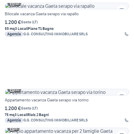
10
Bilocale vacanza Gaeta serapo via rapallo
1.200 €
Gaeta
(
LT
)
55 mq
3 Locali
Piano T
1 Bagno
Agenzia
G.G. CONSULTING IMMOBILIARE SRLS
10
Appartamento vacanza Gaeta serapo via torino
1.200 €
Gaeta
(
LT
)
75 mq
3 Locali
Rialz.
2 Bagni
Agenzia
G.G. CONSULTING IMMOBILIARE SRLS
8