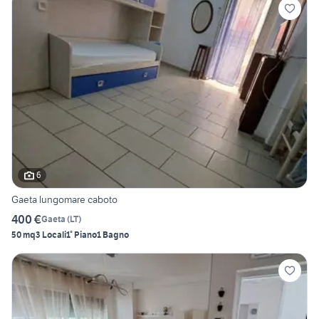
6
Gaeta lungomare caboto
400 €
Gaeta
(
LT
)
50 mq
3 Locali
1° Piano
1 Bagno