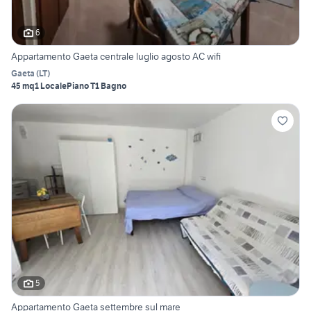
6
Appartamento Gaeta centrale luglio agosto AC wifi
Gaeta
(
LT
)
45 mq
1 Locale
Piano T
1 Bagno
5
Appartamento Gaeta settembre sul mare