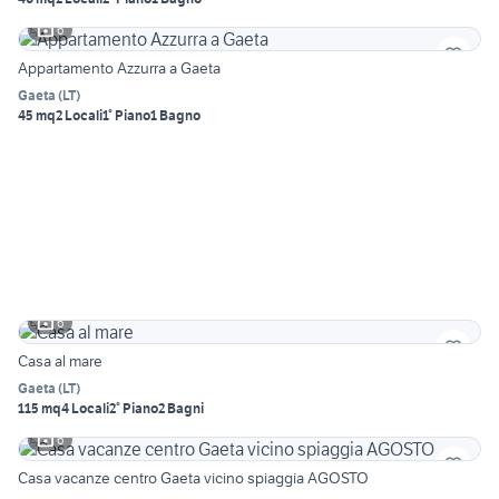
6
Appartamento Azzurra a Gaeta
Gaeta
(
LT
)
45 mq
2 Locali
1° Piano
1 Bagno
6
Casa al mare
Gaeta
(
LT
)
115 mq
4 Locali
2° Piano
2 Bagni
6
Casa vacanze centro Gaeta vicino spiaggia AGOSTO