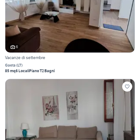
6
Vacanze di settembre
Gaeta
(
LT
)
85 mq
6 Locali
Piano T
2 Bagni