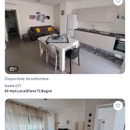
6
Disponibile da settembre
Gaeta
(
LT
)
65 mq
4 Locali
Piano T
1 Bagno