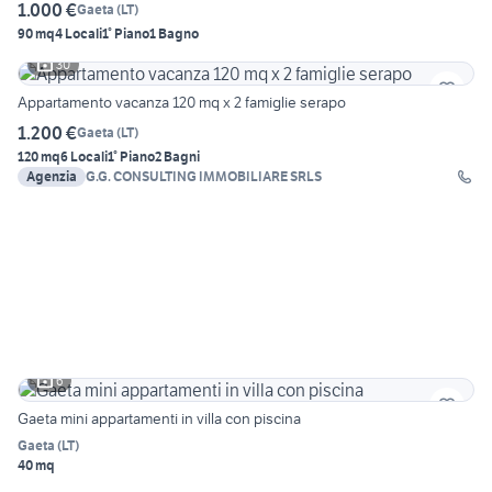
1.000 €
Gaeta
(
LT
)
90 mq
4 Locali
1° Piano
1 Bagno
30
Appartamento vacanza 120 mq x 2 famiglie serapo
1.200 €
Gaeta
(
LT
)
120 mq
6 Locali
1° Piano
2 Bagni
Agenzia
G.G. CONSULTING IMMOBILIARE SRLS
6
Gaeta mini appartamenti in villa con piscina
Gaeta
(
LT
)
40 mq