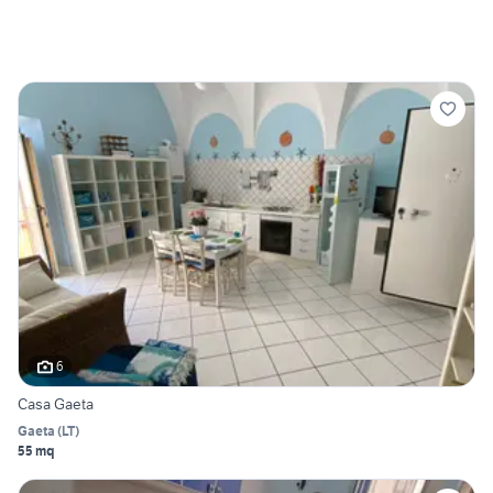
6
Casa Gaeta
Gaeta
(
LT
)
55 mq