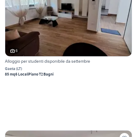
6
Alloggio per studenti disponibile da settembre
Gaeta
(
LT
)
85 mq
6 Locali
Piano T
2 Bagni