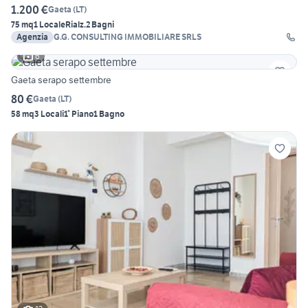
1.200 €
Gaeta
(
LT
)
75 mq
1 Locale
Rialz.
2 Bagni
Agenzia
G.G. CONSULTING IMMOBILIARE SRLS
6
Gaeta serapo settembre
80 €
Gaeta
(
LT
)
58 mq
3 Locali
1° Piano
1 Bagno