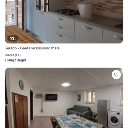
6
Serapo - Gaeta vicinissimo mare
Gaeta
(
LT
)
90 mq
2 Bagni