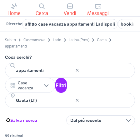
Home
Cerca
Vendi
Messaggi
affitto case vacanza appartamenti Ladispoli
booking 
Ricerche
Subito
Case vacanza
Lazio
Latina (Prov)
Gaeta
appartamenti
Cosa cerchi?
Case
Filtri
vacanza
Salva ricerca
Dal più recente
99 risultati