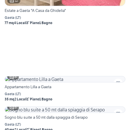
12
Estate a Gaeta "A Casa da Ghidelia"
Gaeta
(
LT
)
77 mq
4 Locali
3° Piano
1 Bagno
6
Appartamento Lilla a Gaeta
Gaeta
(
LT
)
35 mq
2 Locali
1° Piano
1 Bagno
6
Sogno blu suite a 50 mt dalla spiaggia di Serapo
Gaeta
(
LT
)
40 mq
2 Locali
2° Piano
1 Bagno