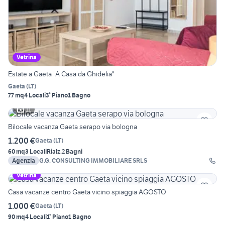
Vetrina
Estate a Gaeta "A Casa da Ghidelia"
Gaeta
(
LT
)
77 mq
4 Locali
3° Piano
1 Bagno
11
Bilocale vacanza Gaeta serapo via bologna
1.200 €
Gaeta
(
LT
)
60 mq
3 Locali
Rialz.
2 Bagni
Agenzia
G.G. CONSULTING IMMOBILIARE SRLS
Vetrina
Casa vacanze centro Gaeta vicino spiaggia AGOSTO
1.000 €
Gaeta
(
LT
)
90 mq
4 Locali
1° Piano
1 Bagno