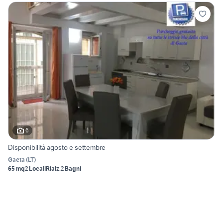
6
Disponibilità agosto e settembre
Gaeta
(
LT
)
65 mq
2 Locali
Rialz.
2 Bagni