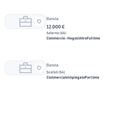
Barista
12.000 €
Salerno
(
SA
)
Commercio - Negozi
Altro
Full time
Barista
Scafati
(
SA
)
Commerciale
Impiegato
Part time