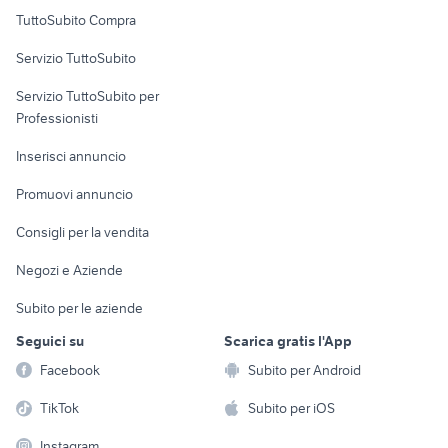
Uffici e Locali
TuttoSubito Compra
commerciali
Servizio TuttoSubito
elettronica
per la casa e la
sports e hobby
Servizio TuttoSubito per
persona
Informatica
Animali
Professionisti
Arredamento e
Console e
Accessori per
Casalinghi
Inserisci annuncio
Videogiochi
animali
Elettrodomestici
Promuovi annuncio
Audio/Video
Musica e Film
Giardino e Fai da te
Consigli per la vendita
Fotografia
Libri e Riviste
Abbigliamento e
Negozi e Aziende
Telefonia
Strumenti Musicali
Accessori
Subito per le aziende
Sports
Tutto per i bambini
Seguici su
Scarica gratis l'App
Biciclette
Facebook
Subito per Android
Collezionismo
TikTok
Subito per iOS
Instagram