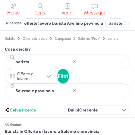
Home
Cerca
Vendi
Messaggi
offerte lavoro barista Avellino provincia
bariste
cer
Ricerche
Subito
Offerte di lavoro
Campania
Salerno (Prov)
barista
Cosa cerchi?
Offerte di
Filtri
lavoro
Salva ricerca
Dal più recente
55 risultati
Barista in Offerte di lavoro a Salerno e provincia