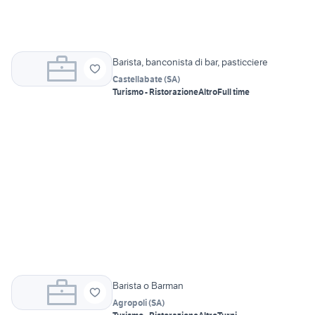
Barista, banconista di bar, pasticciere
Castellabate
(
SA
)
Turismo - Ristorazione
Altro
Full time
Barista o Barman
Agropoli
(
SA
)