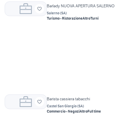
Barlady NUOVA APERTURA SALERNO
Salerno
(
SA
)
Turismo - Ristorazione
Altro
Turni
Barista cassiera tabacchi
Castel San Giorgio
(
SA
)
Commercio - Negozi
Altro
Full time