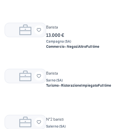
Barista
13.000 €
Campagna
(
SA
)
Commercio - Negozi
Altro
Full time
Barista
Sarno
(
SA
)
Turismo - Ristorazione
Impiegato
Full time
N"2 baristi
Salerno
(
SA
)