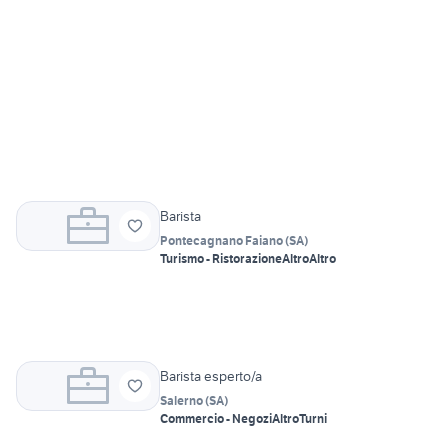
Barista
Pontecagnano Faiano
(
SA
)
Turismo - Ristorazione
Altro
Altro
Barista esperto/a
Salerno
(
SA
)
Commercio - Negozi
Altro
Turni