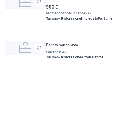
900 €
Montecorvino Pugliano
(
SA
)
Turismo - Ristorazione
Impiegato
Part time
Barista banconista
Salerno
(
SA
)
Turismo - Ristorazione
Altro
Part time