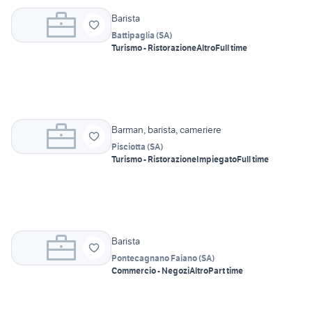
Barista
Battipaglia
(
SA
)
Turismo - Ristorazione
Altro
Full time
Barman, barista, cameriere
Pisciotta
(
SA
)
Turismo - Ristorazione
Impiegato
Full time
Barista
Pontecagnano Faiano
(
SA
)
Commercio - Negozi
Altro
Part time