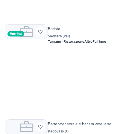
Barista
Vetrina
Saonara
(
PD
)
Turismo - Ristorazione
Altro
Full time
Bartender serale e barista weekend
Padova
(
PD
)