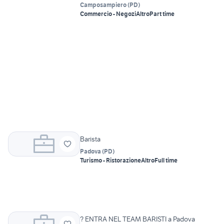
Camposampiero
(
PD
)
Commercio - Negozi
Altro
Part time
Barista
Padova
(
PD
)
Turismo - Ristorazione
Altro
Full time
? ENTRA NEL TEAM BARISTI a Padova