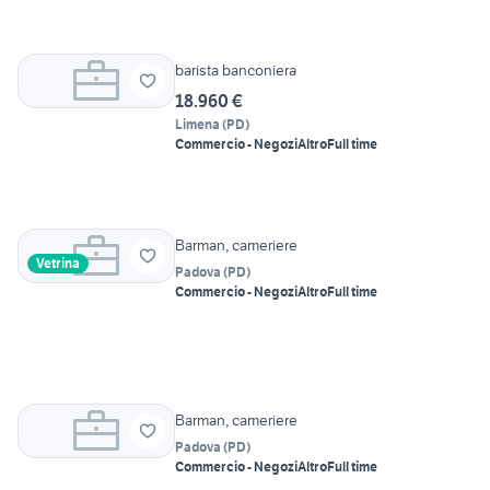
barista banconiera
18.960 €
Limena
(
PD
)
Commercio - Negozi
Altro
Full time
Barman, cameriere
Vetrina
Padova
(
PD
)
Commercio - Negozi
Altro
Full time
Barman, cameriere
Padova
(
PD
)
Commercio - Negozi
Altro
Full time