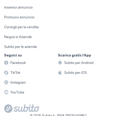
Arredamento e
Console e
Accessori per
Casalinghi
Inserisci annuncio
Videogiochi
animali
Elettrodomestici
Promuovi annuncio
Audio/Video
Musica e Film
Giardino e Fai da te
Consigli per la vendita
Fotografia
Libri e Riviste
Abbigliamento e
Negozi e Aziende
Telefonia
Strumenti Musicali
Accessori
Subito per le aziende
Sports
Tutto per i bambini
Seguici su
Scarica gratis l'App
Biciclette
Facebook
Subito per Android
Collezionismo
TikTok
Subito per iOS
Instagram
YouTube
©
2026
Subito.it - P.IVA 05526340962