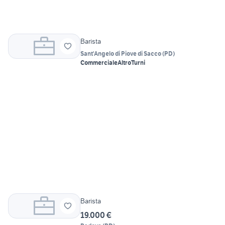
Barista
Sant'Angelo di Piove di Sacco
(
PD
)
Commerciale
Altro
Turni
Barista
19.000 €