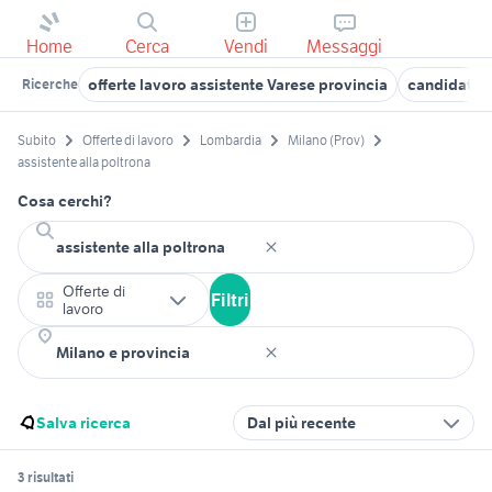
Home
Cerca
Vendi
Messaggi
offerte lavoro assistente Varese provincia
candidati l
Ricerche
Subito
Offerte di lavoro
Lombardia
Milano (Prov)
assistente alla poltrona
Cosa cerchi?
Offerte di
Filtri
lavoro
Salva ricerca
Dal più recente
3 risultati