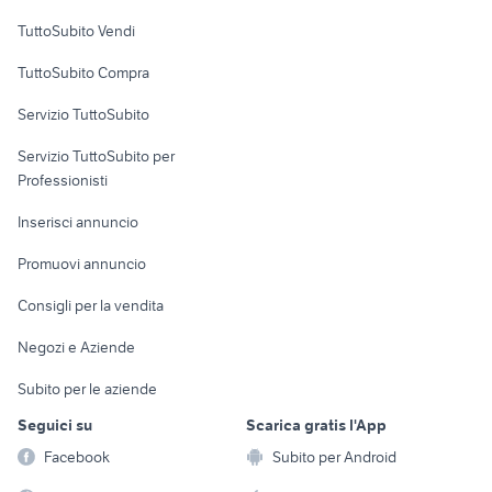
Case vacanza
TuttoSubito Vendi
Uffici e Locali
TuttoSubito Compra
commerciali
Servizio TuttoSubito
elettronica
per la casa e la
sports e hobby
Servizio TuttoSubito per
persona
Informatica
Animali
Professionisti
Arredamento e
Console e
Accessori per
Casalinghi
Inserisci annuncio
Videogiochi
animali
Elettrodomestici
Promuovi annuncio
Audio/Video
Musica e Film
Giardino e Fai da te
Consigli per la vendita
Fotografia
Libri e Riviste
Abbigliamento e
Negozi e Aziende
Telefonia
Strumenti Musicali
Accessori
Subito per le aziende
Sports
Tutto per i bambini
Seguici su
Scarica gratis l'App
Biciclette
Facebook
Subito per Android
Collezionismo