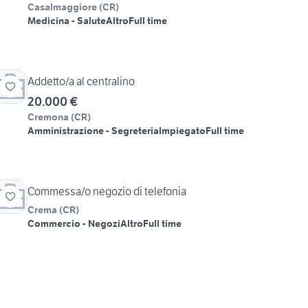
Casalmaggiore
(
CR
)
Medicina - Salute
Altro
Full time
Addetto/a al centralino
20.000 €
Cremona
(
CR
)
Amministrazione - Segreteria
Impiegato
Full time
Commessa/o negozio di telefonia
Crema
(
CR
)
Commercio - Negozi
Altro
Full time