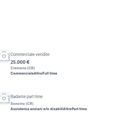
Commerciale vendite
25.000 €
Cremona
(
CR
)
Commerciale
Altro
Full time
Badante part time
Soncino
(
CR
)
Assistenza anziani e/o disabili
Altro
Part time