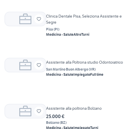
Clinica Dentale Pisa, Seleziona Assistente e
Segre
Pisa
(
PI
)
Medicina - Salute
Altro
Turni
Assistente alla Poltrona studio Odontoiatrico
San Martino Buon Albergo
(
VR
)
Medicina - Salute
Impiegato
Full time
Assistente alla poltrona Bolzano
25.000 €
Bolzano
(
BZ
)
Medicina - Salute
Impiegato
Turni