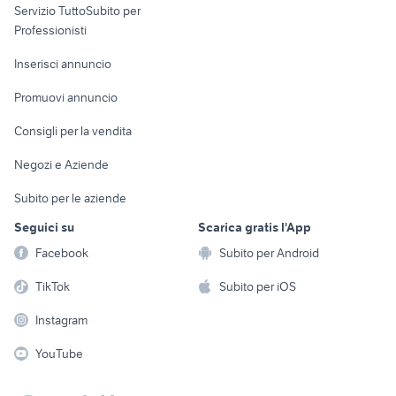
Servizio TuttoSubito per
persona
Informatica
Animali
Professionisti
Arredamento e
Console e
Accessori per
Casalinghi
Inserisci annuncio
Videogiochi
animali
Elettrodomestici
Promuovi annuncio
Audio/Video
Musica e Film
Giardino e Fai da te
Consigli per la vendita
Fotografia
Libri e Riviste
Abbigliamento e
Negozi e Aziende
Telefonia
Strumenti Musicali
Accessori
Subito per le aziende
Sports
Tutto per i bambini
Seguici su
Scarica gratis l'App
Biciclette
Facebook
Subito per Android
Collezionismo
TikTok
Subito per iOS
Instagram
YouTube