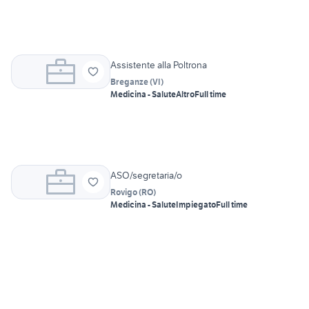
Assistente alla Poltrona
Breganze
(
VI
)
Medicina - Salute
Altro
Full time
ASO/segretaria/o
Rovigo
(
RO
)
Medicina - Salute
Impiegato
Full time