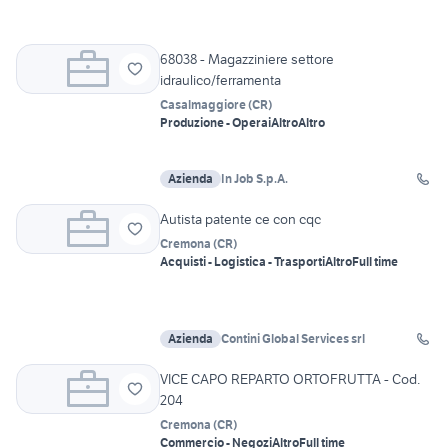
68038 - Magazziniere settore
idraulico/ferramenta
Casalmaggiore
(
CR
)
Produzione - Operai
Altro
Altro
Azienda
In Job S.p.A.
Autista patente ce con cqc
Cremona
(
CR
)
Acquisti - Logistica - Trasporti
Altro
Full time
Azienda
Contini Global Services srl
VICE CAPO REPARTO ORTOFRUTTA - Cod.
204
Cremona
(
CR
)
Commercio - Negozi
Altro
Full time