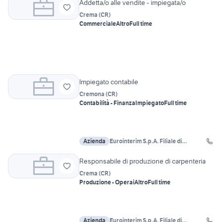
Addetta/o alle vendite - impiegata/o
Crema
(
CR
)
Commerciale
Altro
Full time
Impiegato contabile
Cremona
(
CR
)
Contabilità - Finanza
Impiegato
Full time
Azienda
Eurointerim S.p.A. Filiale di
Castelleone
Responsabile di produzione di carpenteria
Crema
(
CR
)
Produzione - Operai
Altro
Full time
Azienda
Eurointerim S.p.A. Filiale di