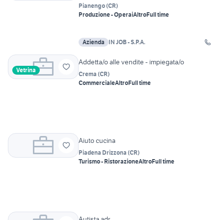
Pianengo
(
CR
)
Produzione - Operai
Altro
Full time
Azienda
IN JOB - S.P.A.
Addetta/o alle vendite - impiegata/o
Vetrina
Crema
(
CR
)
Commerciale
Altro
Full time
Aiuto cucina
Piadena Drizzona
(
CR
)
Turismo - Ristorazione
Altro
Full time
Autista adr