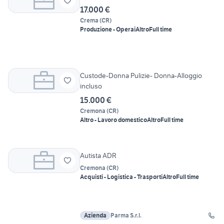
17.000 €
Crema
(
CR
)
Produzione - Operai
Altro
Full time
Custode-Donna Pulizie- Donna-Alloggio
incluso
15.000 €
Cremona
(
CR
)
Altro - Lavoro domestico
Altro
Full time
Autista ADR
Cremona
(
CR
)
Acquisti - Logistica - Trasporti
Altro
Full time
Azienda
Parma S.r.l.