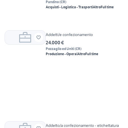
Pandino
(
CR
)
Acquisti - Logistica - Trasporti
Altro
Full time
Addetti/e confezionamento
24.000 €
Pozzaglio ed Uniti
(
CR
)
Produzione - Operai
Altro
Full time
Addetto/a confezionamento - etichettatura