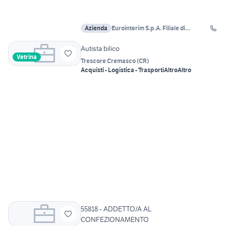
Azienda
Eurointerim S.p.A. Filiale di
Castelleone
Autista bilico
Vetrina
Trescore Cremasco
(
CR
)
Acquisti - Logistica - Trasporti
Altro
Altro
55818 - ADDETTO/A AL
CONFEZIONAMENTO