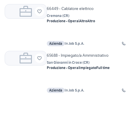
66449 - Cablatore elettrico
Cremona
(
CR
)
Produzione - Operai
Altro
Altro
Azienda
In Job S.p.A.
65688 - Impiegato/a Amministrativo
San Giovanni in Croce
(
CR
)
Produzione - Operai
Impiegato
Full time
Azienda
In Job S.p.A.