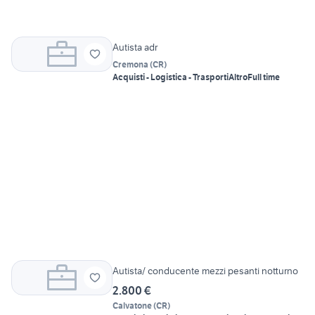
Autista adr
Cremona
(
CR
)
Acquisti - Logistica - Trasporti
Altro
Full time
Autista/ conducente mezzi pesanti notturno
2.800 €
Calvatone
(
CR
)