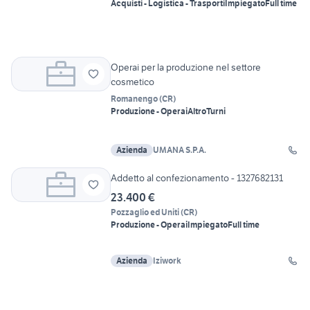
Acquisti - Logistica - Trasporti
Impiegato
Full time
Operai per la produzione nel settore
cosmetico
Romanengo
(
CR
)
Produzione - Operai
Altro
Turni
Azienda
UMANA S.P.A.
Addetto al confezionamento - 1327682131
23.400 €
Pozzaglio ed Uniti
(
CR
)
Produzione - Operai
Impiegato
Full time
Azienda
Iziwork