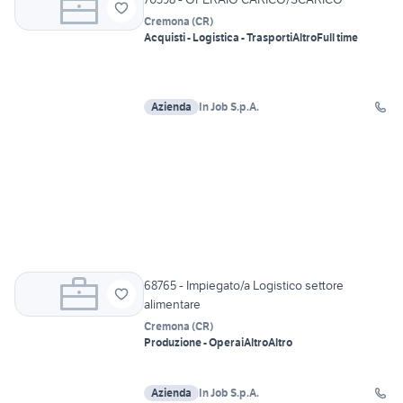
Cremona
(
CR
)
Acquisti - Logistica - Trasporti
Altro
Full time
Azienda
In Job S.p.A.
68765 - Impiegato/a Logistico settore
alimentare
Cremona
(
CR
)
Produzione - Operai
Altro
Altro
Azienda
In Job S.p.A.