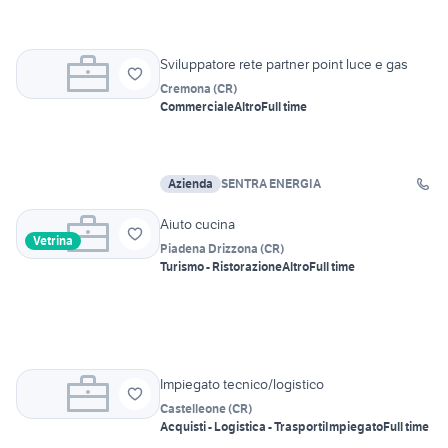
Sviluppatore rete partner point luce e gas
Cremona
(
CR
)
Commerciale
Altro
Full time
Azienda
SENTRA ENERGIA
Aiuto cucina
Vetrina
Piadena Drizzona
(
CR
)
Turismo - Ristorazione
Altro
Full time
Impiegato tecnico/logistico
Castelleone
(
CR
)
Acquisti - Logistica - Trasporti
Impiegato
Full time