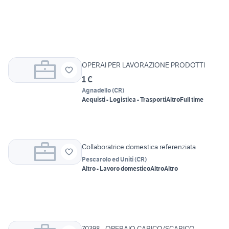
OPERAI PER LAVORAZIONE PRODOTTI
1 €
Agnadello
(
CR
)
Acquisti - Logistica - Trasporti
Altro
Full time
Collaboratrice domestica referenziata
Pescarolo ed Uniti
(
CR
)
Altro - Lavoro domestico
Altro
Altro
70398 - OPERAIO CARICO/SCARICO