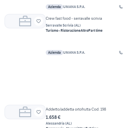
Azienda
UMANA S.P.A.
Crew fast food - serravalle scrivia
Serravalle Scrivia
(
AL
)
Turismo - Ristorazione
Altro
Part time
Azienda
UMANA S.P.A.
Addetto/addetta ortofrutta Cod. 198
1.658 €
Alessandria
(
AL
)