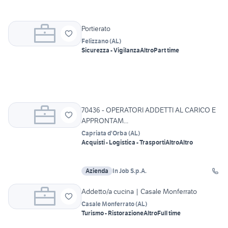
Portierato
Felizzano
(
AL
)
Sicurezza - Vigilanza
Altro
Part time
70436 - OPERATORI ADDETTI AL CARICO E
APPRONTAM...
Capriata d'Orba
(
AL
)
Acquisti - Logistica - Trasporti
Altro
Altro
Azienda
In Job S.p.A.
Addetto/a cucina | Casale Monferrato
Casale Monferrato
(
AL
)
Turismo - Ristorazione
Altro
Full time