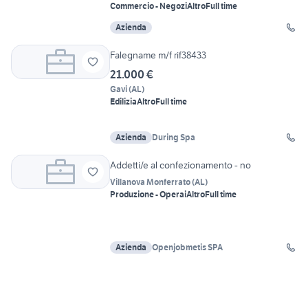
Commercio - Negozi
Altro
Full time
Azienda
Falegname m/f rif38433
21.000 €
Gavi
(
AL
)
Edilizia
Altro
Full time
Azienda
During Spa
Addetti/e al confezionamento - no
Villanova Monferrato
(
AL
)
Produzione - Operai
Altro
Full time
Azienda
Openjobmetis SPA