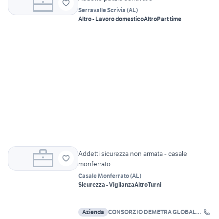
Serravalle Scrivia
(
AL
)
Altro - Lavoro domestico
Altro
Part time
Addetti sicurezza non armata - casale
monferrato
Casale Monferrato
(
AL
)
Sicurezza - Vigilanza
Altro
Turni
Azienda
CONSORZIO DEMETRA GLOBAL