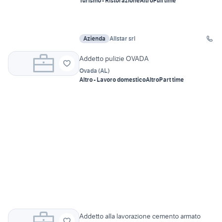
Turismo - Ristorazione
Altro
Full time
Azienda
Allstar srl
Addetto pulizie OVADA
Ovada
(
AL
)
Altro - Lavoro domestico
Altro
Part time
Addetto alla lavorazione cemento armato