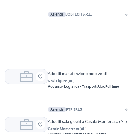
Azienda
JOBTECH S.R.L.
Addetti manutenzione aree verdi
Novi Ligure
(
AL
)
Acquisti - Logistica - Trasporti
Altro
Full time
Azienda
FTP SRLS
Addetti sala giochi a Casale Monferrato (AL)
Casale Monferrato
(
AL
)