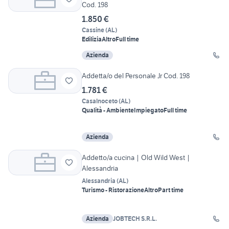
Cod. 198
1.850 €
Cassine
(
AL
)
Edilizia
Altro
Full time
Azienda
Addetta/o del Personale Jr Cod. 198
1.781 €
Casalnoceto
(
AL
)
Qualità - Ambiente
Impiegato
Full time
Azienda
Addetto/a cucina | Old Wild West |
Alessandria
Alessandria
(
AL
)
Turismo - Ristorazione
Altro
Part time
Azienda
JOBTECH S.R.L.