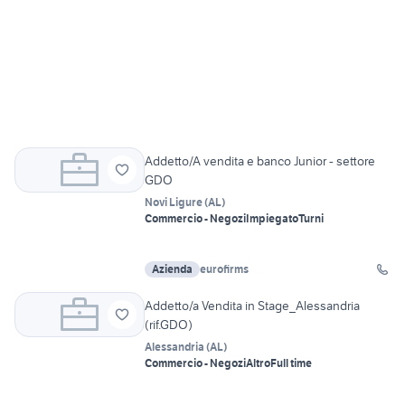
Addetto/A vendita e banco Junior - settore
GDO
Novi Ligure
(
AL
)
Commercio - Negozi
Impiegato
Turni
Azienda
eurofirms
Addetto/a Vendita in Stage_Alessandria
(rif.GDO)
Alessandria
(
AL
)
Commercio - Negozi
Altro
Full time