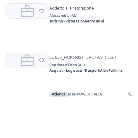
SOLUTIONS
Addetto alla ristorazione
Alessandria
(
AL
)
Turismo - Ristorazione
Altro
Turni
Eb 835_PICKERISTI E RETRATTILISTI
Capriata d'Orba
(
AL
)
Acquisti - Logistica - Trasporti
Altro
Full time
Azienda
MANPOWER ITALIA