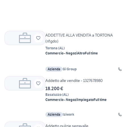
ADDETTI/E ALLA VENDITA a TORTONA
(rif.gdo)
Tortona
(
AL
)
Commercio - Negozi
Altro
Full time
Azienda
Gi Group
Addetto alle vendite - 1327678980
18.200 €
Basaluzzo
(
AL
)
Commercio - Negozi
Impiegato
Full time
Azienda
Iziwork
Addetto pulizie serravalle