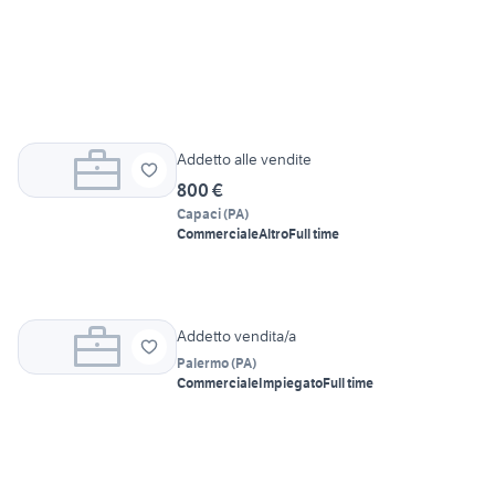
Addetto alle vendite
800 €
Capaci
(
PA
)
Commerciale
Altro
Full time
Addetto vendita/a
Palermo
(
PA
)
Commerciale
Impiegato
Full time