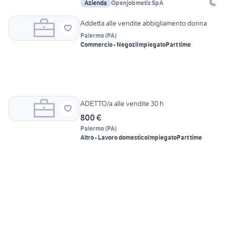
Azienda
Openjobmetis SpA
Addetta alle vendite abbigliamento donna
Palermo
(
PA
)
Commercio - Negozi
Impiegato
Part time
ADETTO/a alle vendite 30 h
800 €
Palermo
(
PA
)
Altro - Lavoro domestico
Impiegato
Part time