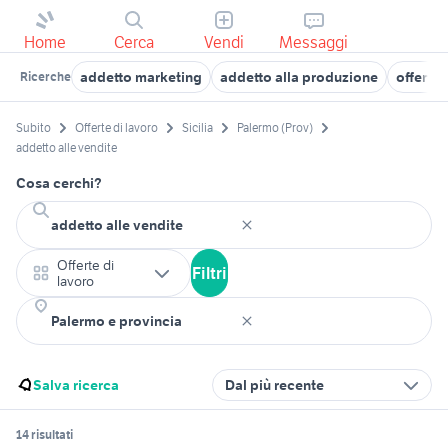
Home
Cerca
Vendi
Messaggi
addetto marketing
addetto alla produzione
offerte
Ricerche
Subito
Offerte di lavoro
Sicilia
Palermo (Prov)
addetto alle vendite
Cosa cerchi?
Offerte di
Filtri
lavoro
Salva ricerca
Dal più recente
14 risultati