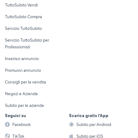
Case vacanza
TuttoSubito Vendi
Uffici e Locali
TuttoSubito Compra
commerciali
Servizio TuttoSubito
elettronica
per la casa e la
sports e hobby
Servizio TuttoSubito per
persona
Informatica
Animali
Professionisti
Arredamento e
Console e
Accessori per
Casalinghi
Inserisci annuncio
Videogiochi
animali
Elettrodomestici
Promuovi annuncio
Audio/Video
Musica e Film
Giardino e Fai da te
Consigli per la vendita
Fotografia
Libri e Riviste
Abbigliamento e
Negozi e Aziende
Telefonia
Strumenti Musicali
Accessori
Subito per le aziende
Sports
Tutto per i bambini
Seguici su
Scarica gratis l'App
Biciclette
Facebook
Subito per Android
Collezionismo
TikTok
Subito per iOS