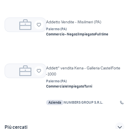
Addetto Vendite - Misilmeri (PA)
Palermo
(
PA
)
Commercio - Negozi
Impiegato
Full time
Addett* vendita Kena - Galleria CastelForte
-1000
Palermo
(
PA
)
Commerciale
Impiegato
Turni
Azienda
NUMBERS GROUP S.R.L.
Più cercati