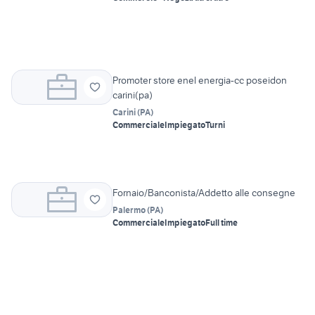
Promoter store enel energia-cc poseidon
carini(pa)
Carini
(
PA
)
Commerciale
Impiegato
Turni
Fornaio/Banconista/Addetto alle consegne
Palermo
(
PA
)
Commerciale
Impiegato
Full time