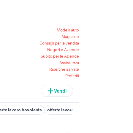
Modelli auto
Magazine
Consigli per la vendita
Negozi e Aziende
Subito per le Aziende
Assistenza
Ricerche salvate
Preferiti
Vendi
ferte lavoro bovolenta
offerte lavoro cordignano
offerte lavoro 