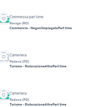
Commessa part time
Vetrina
Rovigo
(
RO
)
Commercio - Negozi
Impiegato
Part time
Cameriera
Padova
(
PD
)
Turismo - Ristorazione
Altro
Part time
Cameriera
Vetrina
Padova
(
PD
)
Turismo - Ristorazione
Altro
Part time