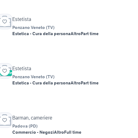
Estetista
Ponzano Veneto
(
TV
)
Estetica - Cura della persona
Altro
Part time
Estetista
Vetrina
Ponzano Veneto
(
TV
)
Estetica - Cura della persona
Altro
Part time
Barman, cameriere
Padova
(
PD
)
Commercio - Negozi
Altro
Full time