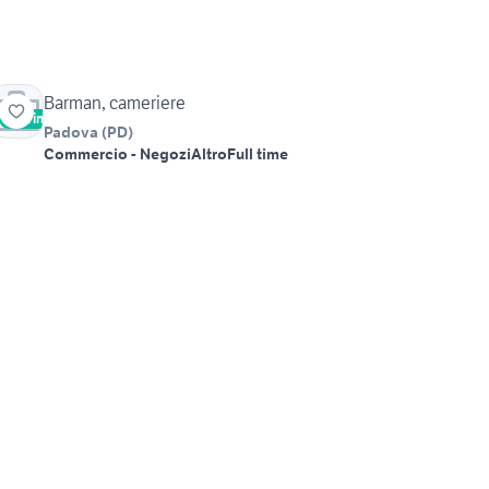
Barman, cameriere
Vetrina
Padova
(
PD
)
Commercio - Negozi
Altro
Full time