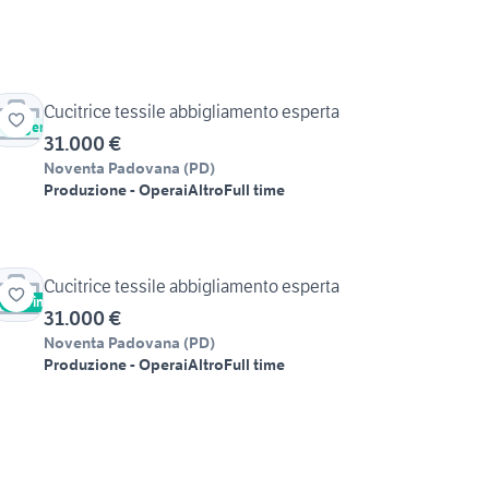
Cucitrice tessile abbigliamento esperta
Urgente
31.000 €
Noventa Padovana
(
PD
)
Produzione - Operai
Altro
Full time
Cucitrice tessile abbigliamento esperta
Vetrina
Urgente
31.000 €
Noventa Padovana
(
PD
)
Produzione - Operai
Altro
Full time