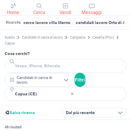
Home
Cerca
Vendi
Messaggi
cerco lavoro villa literno
candidati lavoro Orta di Atel
Ricerche
Subito
Candidati in cerca di lavoro
Campania
Caserta (Prov)
Capua
Cosa cerchi?
Candidati in cerca di
Filtri
lavoro
Salva ricerca
Dal più recente
49 risultati