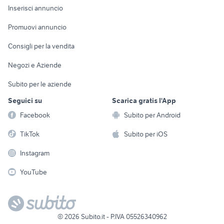
Console e
Accessori per
Casalinghi
Inserisci annuncio
Videogiochi
animali
Elettrodomestici
Promuovi annuncio
Audio/Video
Musica e Film
Giardino e Fai da te
Consigli per la vendita
Fotografia
Libri e Riviste
Abbigliamento e
Negozi e Aziende
Telefonia
Strumenti Musicali
Accessori
Subito per le aziende
Sports
Tutto per i bambini
Seguici su
Scarica gratis l'App
Biciclette
Facebook
Subito per Android
Collezionismo
TikTok
Subito per iOS
Instagram
YouTube
©
2026
Subito.it - P.IVA 05526340962