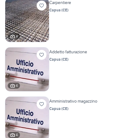
Carpentiere
Capua
(
CE
)
4
Addetto fatturazione
Capua
(
CE
)
4
Amministrativo magazzino
Capua
(
CE
)
4