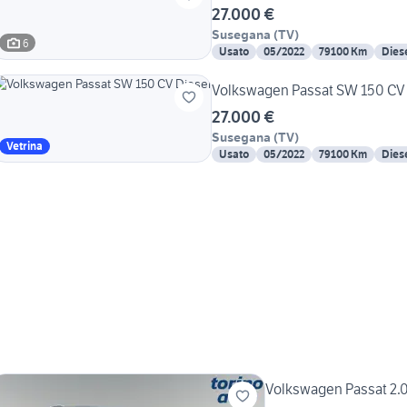
27.000 €
Susegana
(
TV
)
6
Usato
05/2022
79100 Km
Dies
Volkswagen Passat SW 150 CV 
27.000 €
Susegana
(
TV
)
Vetrina
Usato
05/2022
79100 Km
Dies
Volkswagen Passat 2.0