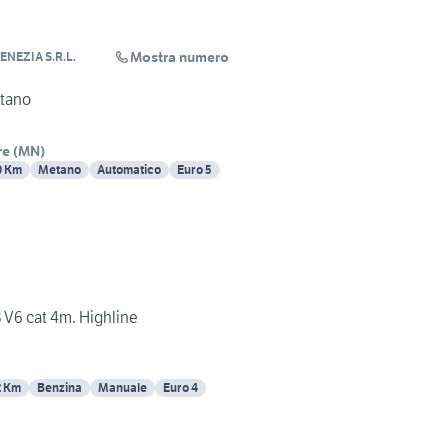
Mostra numero
ENEZIA S.R.L.
tano
re
(
MN
)
0 Km
Metano
Automatico
Euro 5
 V6 cat 4m. Highline
2 Km
Benzina
Manuale
Euro 4