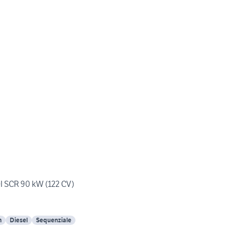
I SCR 90 kW (122 CV)
m
Diesel
Sequenziale