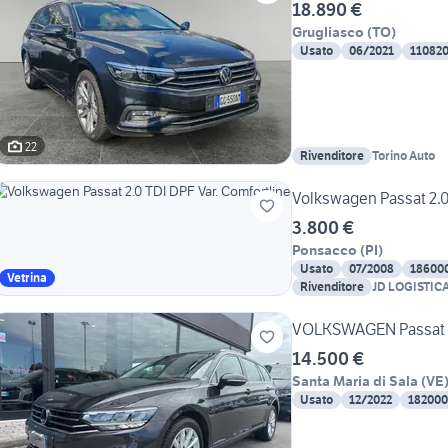
18.890 €
Grugliasco
(
TO
)
Usato
06/2021
11082
22
Rivenditore
Torino Auto
Volkswagen Passat 2.0
3.800 €
Ponsacco
(
PI
)
Usato
07/2008
18600
Vetrina
Rivenditore
JD LOGISTIC
VOLKSWAGEN Passat Va
14.500 €
Santa Maria di Sala
(
VE
Usato
12/2022
182000