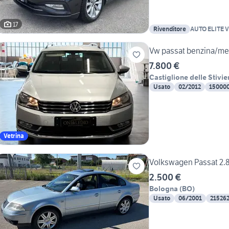
17
Rivenditore
AUTO ELITE V
Vw passat benzina/me
7.800 €
Castiglione delle Stivie
Usato
02/2012
15000
Vetrina
Volkswagen Passat 2.8
2.500 €
Bologna
(
BO
)
Usato
06/2001
21526