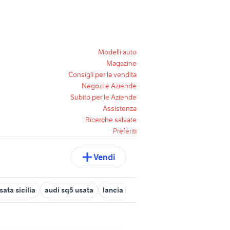
Modelli auto
Magazine
Consigli per la vendita
Negozi e Aziende
Subito per le Aziende
Assistenza
Ricerche salvate
Preferiti
Vendi
sata sicilia
audi sq5 usata
lancia lybra
dacia sandero km 0