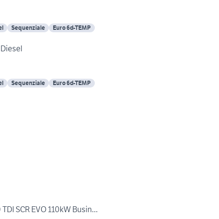
el
Sequenziale
Euro 6d-TEMP
Diesel
el
Sequenziale
Euro 6d-TEMP
 TDI SCR EVO 110kW Busin...