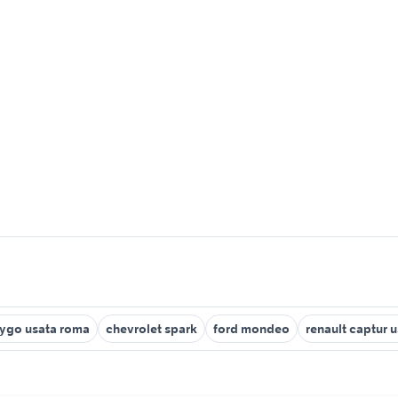
aygo usata roma
chevrolet spark
ford mondeo
renault captur u