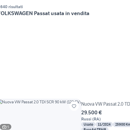
.640 risultati
OLKSWAGEN Passat usata in vendita
Nuova VW Passat 2.0 TD
29.500 €
Russi
(
RA
)
Usato
11/2024
25900 K
5
Euro 6d-TEMP