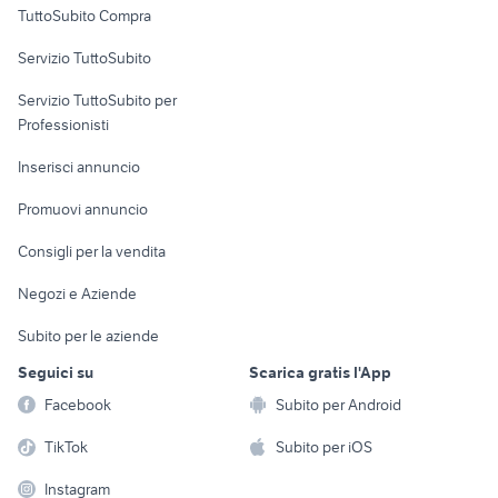
TuttoSubito Compra
commerciali
Servizio TuttoSubito
elettronica
per la casa e la
sports e hobby
Servizio TuttoSubito per
persona
Informatica
Animali
Professionisti
Arredamento e
Console e
Accessori per
Casalinghi
Inserisci annuncio
Videogiochi
animali
Elettrodomestici
Promuovi annuncio
Audio/Video
Musica e Film
Giardino e Fai da te
Consigli per la vendita
Fotografia
Libri e Riviste
Abbigliamento e
Negozi e Aziende
Telefonia
Strumenti Musicali
Accessori
Subito per le aziende
Sports
Tutto per i bambini
Seguici su
Scarica gratis l'App
Biciclette
Facebook
Subito per Android
Collezionismo
TikTok
Subito per iOS
Instagram