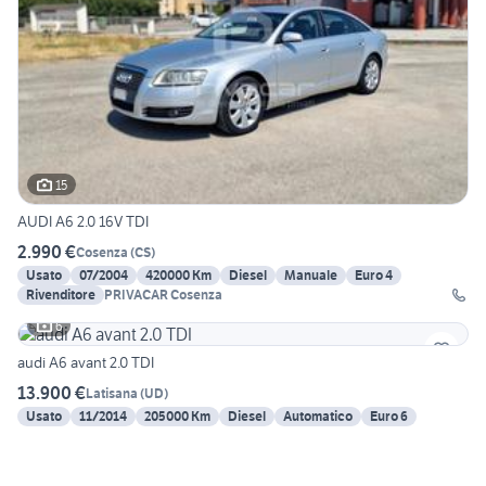
15
AUDI A6 2.0 16V TDI
2.990 €
Cosenza
(
CS
)
Usato
07/2004
420000 Km
Diesel
Manuale
Euro 4
Rivenditore
PRIVACAR Cosenza
6
audi A6 avant 2.0 TDI
13.900 €
Latisana
(
UD
)
Usato
11/2014
205000 Km
Diesel
Automatico
Euro 6