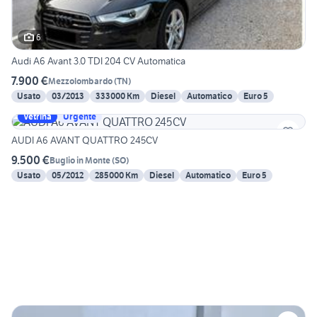
6
Audi A6 Avant 3.0 TDI 204 CV Automatica
7.900 €
Mezzolombardo
(
TN
)
Usato
03/2013
333000 Km
Diesel
Automatico
Euro 5
Vetrina
Urgente
AUDI A6 AVANT QUATTRO 245CV
9.500 €
Buglio in Monte
(
SO
)
Usato
05/2012
285000 Km
Diesel
Automatico
Euro 5