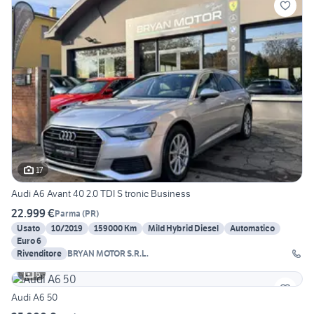
17
Audi A6 Avant 40 2.0 TDI S tronic Business
22.999 €
Parma
(
PR
)
Usato
10/2019
159000 Km
Mild Hybrid Diesel
Automatico
Euro 6
Rivenditore
BRYAN MOTOR S.R.L.
6
Audi A6 50