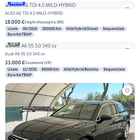
Vetrina
AUDI A6 TDI 4.0 MILD-HYBRID
18.000 €
Ceglie Messapica
(
BR
)
Usato
05/2019
290000 Km
Mild Hybrid Diesel
Sequenziale
Euro 6d-TEMP
5
Audi A6 55 3.0 340 cv
33.000 €
Casaleone
(
VR
)
Usato
11/2020
89000 Km
Mild Hybrid Benzina
Sequenziale
Euro 6d-TEMP