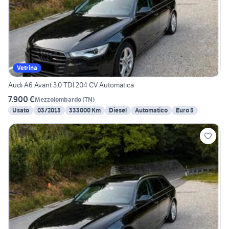
Vetrina
Audi A6 Avant 3.0 TDI 204 CV Automatica
7.900 €
Mezzolombardo
(
TN
)
Usato
03/2013
333000 Km
Diesel
Automatico
Euro 5