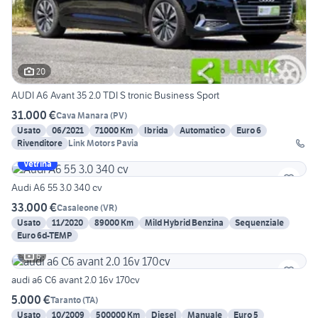
20
AUDI A6 Avant 35 2.0 TDI S tronic Business Sport
31.000 €
Cava Manara
(
PV
)
Usato
06/2021
71000 Km
Ibrida
Automatico
Euro 6
Rivenditore
Link Motors Pavia
Vetrina
Audi A6 55 3.0 340 cv
33.000 €
Casaleone
(
VR
)
Usato
11/2020
89000 Km
Mild Hybrid Benzina
Sequenziale
Euro 6d-TEMP
6
audi a6 C6 avant 2.0 16v 170cv
5.000 €
Taranto
(
TA
)
Usato
10/2009
500000 Km
Diesel
Manuale
Euro 5