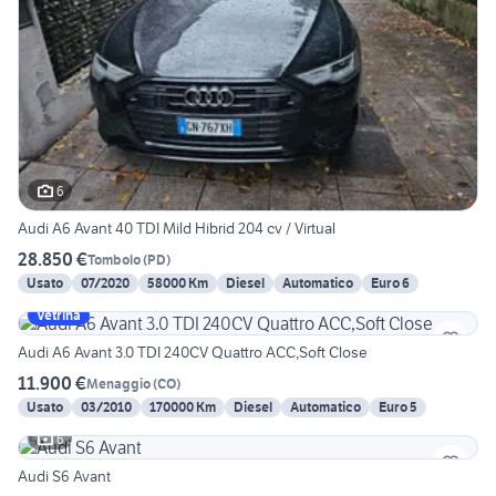
6
Audi A6 Avant 40 TDI Mild Hibrid 204 cv / Virtual
28.850 €
Tombolo
(
PD
)
Usato
07/2020
58000 Km
Diesel
Automatico
Euro 6
Vetrina
Audi A6 Avant 3.0 TDI 240CV Quattro ACC,Soft Close
11.900 €
Menaggio
(
CO
)
Usato
03/2010
170000 Km
Diesel
Automatico
Euro 5
6
Audi S6 Avant