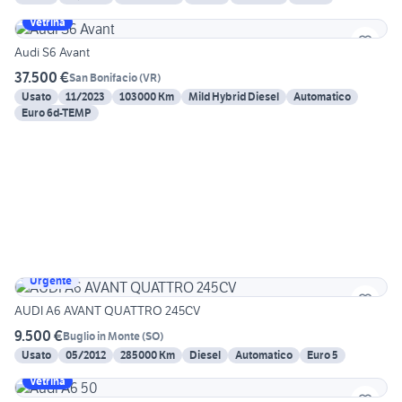
Vetrina
Audi S6 Avant
37.500 €
San Bonifacio
(
VR
)
Usato
11/2023
103000 Km
Mild Hybrid Diesel
Automatico
Euro 6d-TEMP
Urgente
AUDI A6 AVANT QUATTRO 245CV
9.500 €
Buglio in Monte
(
SO
)
Usato
05/2012
285000 Km
Diesel
Automatico
Euro 5
Vetrina