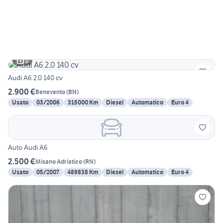
6
Audi A6 2.0 140 cv
2.900 €
Benevento
(
BN
)
Usato
03/2006
315000 Km
Diesel
Automatico
Euro 4
Auto Audi A6
2.500 €
Misano Adriatico
(
RN
)
Usato
05/2007
489838 Km
Diesel
Automatico
Euro 4