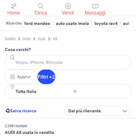
Home
Cerca
Vendi
Messaggi
ford mondeo
auto usate imola
toyota rav4
auto N
Ricerche
Subito
Auto
Audi
A6
Cosa cerchi?
Filtri +2
Auto
Salva ricerca
Dal più rilevante
2.249 risultati
AUDI A6 usata in vendita