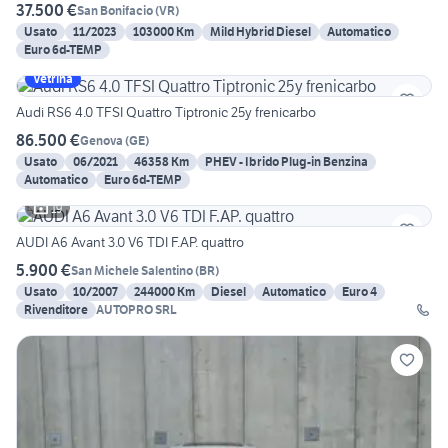
37.500 €
San Bonifacio
(
VR
)
Usato
11/2023
103000 Km
Mild Hybrid Diesel
Automatico
Euro 6d-TEMP
Vetrina
Audi RS6 4.0 TFSI Quattro Tiptronic 25y frenicarbo
86.500 €
Genova
(
GE
)
Usato
06/2021
46358 Km
PHEV - Ibrido Plug-in Benzina
Automatico
Euro 6d-TEMP
19
AUDI A6 Avant 3.0 V6 TDI F.AP. quattro
5.900 €
San Michele Salentino
(
BR
)
Usato
10/2007
244000 Km
Diesel
Automatico
Euro 4
Rivenditore
AUTOPRO SRL