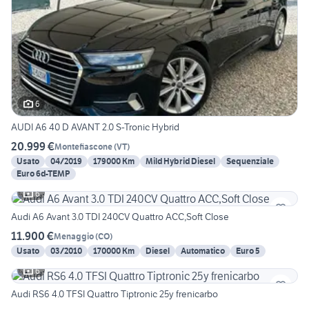
6
AUDI A6 40 D AVANT 2.0 S-Tronic Hybrid
20.999 €
Montefiascone
(
VT
)
Usato
04/2019
179000 Km
Mild Hybrid Diesel
Sequenziale
Euro 6d-TEMP
6
Audi A6 Avant 3.0 TDI 240CV Quattro ACC,Soft Close
11.900 €
Menaggio
(
CO
)
Usato
03/2010
170000 Km
Diesel
Automatico
Euro 5
6
Audi RS6 4.0 TFSI Quattro Tiptronic 25y frenicarbo