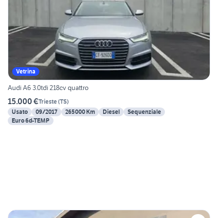
Vetrina
Audi A6 3.0tdi 218cv quattro
15.000 €
Trieste
(
TS
)
Usato
09/2017
265000 Km
Diesel
Sequenziale
Euro 6d-TEMP