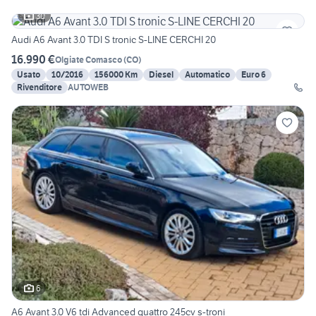
30
Audi A6 Avant 3.0 TDI S tronic S-LINE CERCHI 20
16.990 €
Olgiate Comasco
(
CO
)
Usato
10/2016
156000 Km
Diesel
Automatico
Euro 6
Rivenditore
AUTOWEB
6
A6 Avant 3.0 V6 tdi Advanced quattro 245cv s-troni