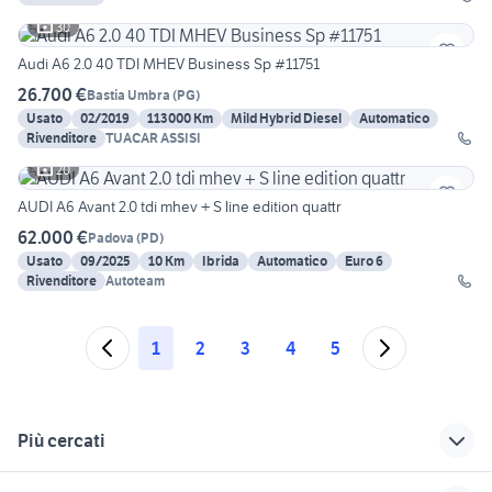
30
Audi A6 2.0 40 TDI MHEV Business Sp #11751
26.700 €
Bastia Umbra
(
PG
)
Usato
02/2019
113000 Km
Mild Hybrid Diesel
Automatico
Rivenditore
TUACAR ASSISI
20
AUDI A6 Avant 2.0 tdi mhev + S line edition quattr
62.000 €
Padova
(
PD
)
Usato
09/2025
10 Km
Ibrida
Automatico
Euro 6
Rivenditore
Autoteam
1
2
3
4
5
Più cercati
Correlati
Richerche simili
Suggerimenti