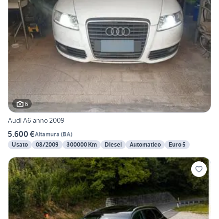
6
Audi A6 anno 2009
5.600 €
Altamura
(
BA
)
Usato
08/2009
300000 Km
Diesel
Automatico
Euro 5