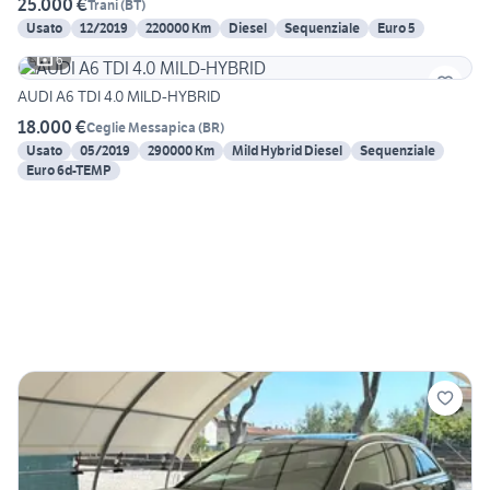
25.000 €
Trani
(
BT
)
Usato
12/2019
220000 Km
Diesel
Sequenziale
Euro 5
6
AUDI A6 TDI 4.0 MILD-HYBRID
18.000 €
Ceglie Messapica
(
BR
)
Usato
05/2019
290000 Km
Mild Hybrid Diesel
Sequenziale
Euro 6d-TEMP