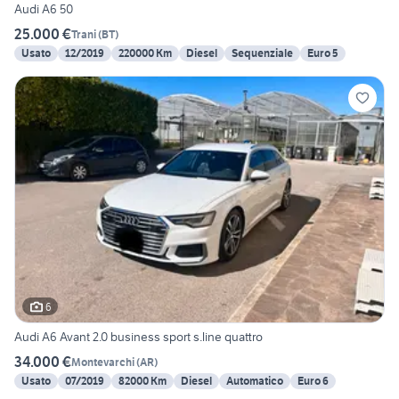
Audi A6 50
25.000 €
Trani
(
BT
)
Usato
12/2019
220000 Km
Diesel
Sequenziale
Euro 5
6
Audi A6 Avant 2.0 business sport s.line quattro
34.000 €
Montevarchi
(
AR
)
Usato
07/2019
82000 Km
Diesel
Automatico
Euro 6