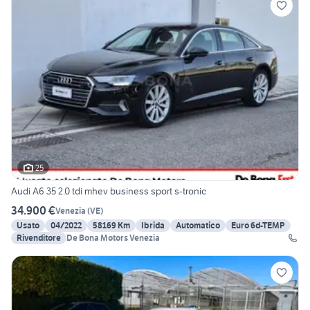
25
Audi A6 35 2.0 tdi mhev business sport s-tronic
34.900 €
Venezia
(
VE
)
Usato
04/2022
58169 Km
Ibrida
Automatico
Euro 6d-TEMP
Rivenditore
De Bona Motors Venezia