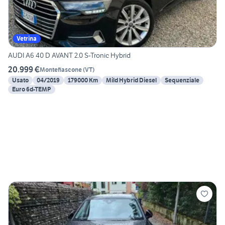
Vetrina
AUDI A6 40 D AVANT 2.0 S-Tronic Hybrid
20.999 €
Montefiascone
(
VT
)
Usato
04/2019
179000 Km
Mild Hybrid Diesel
Sequenziale
Euro 6d-TEMP