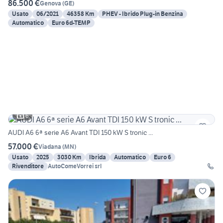
86.500 €
Genova
(
GE
)
Usato
06/2021
46358 Km
PHEV - Ibrido Plug-in Benzina
Automatico
Euro 6d-TEMP
6
AUDI A6 6ª serie A6 Avant TDI 150 kW S tronic ...
57.000 €
Viadana
(
MN
)
Usato
2025
3030 Km
Ibrida
Automatico
Euro 6
Rivenditore
AutoComeVorrei srl