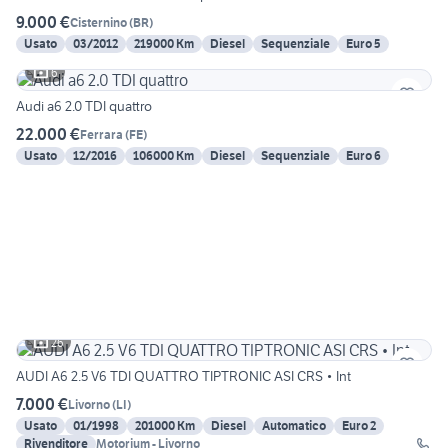
9.000 €
Cisternino
(
BR
)
Usato
03/2012
219000 Km
Diesel
Sequenziale
Euro 5
6
Audi a6 2.0 TDI quattro
22.000 €
Ferrara
(
FE
)
Usato
12/2016
106000 Km
Diesel
Sequenziale
Euro 6
26
AUDI A6 2.5 V6 TDI QUATTRO TIPTRONIC ASI CRS • Int
7.000 €
Livorno
(
LI
)
Usato
01/1998
201000 Km
Diesel
Automatico
Euro 2
Rivenditore
Motorium - Livorno