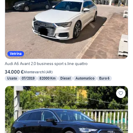
Vetrina
Audi A6 Avant 2.0 business sport s.line quattro
34.000 €
Montevarchi
(
AR
)
Usato
07/2019
82000 Km
Diesel
Automatico
Euro 6