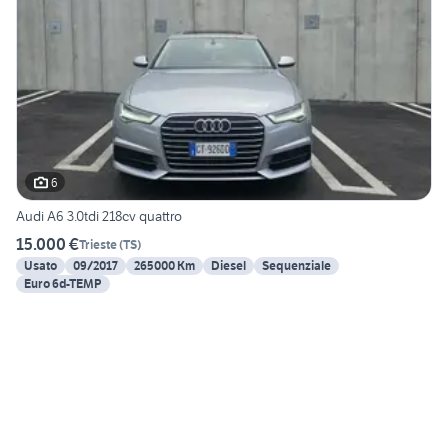
6
Audi A6 3.0tdi 218cv quattro
15.000 €
Trieste
(
TS
)
Usato
09/2017
265000 Km
Diesel
Sequenziale
Euro 6d-TEMP