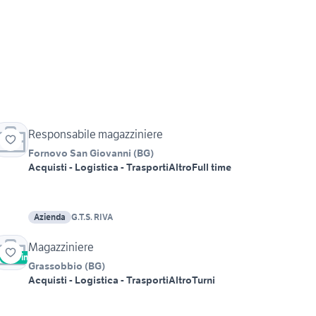
Responsabile magazziniere
Fornovo San Giovanni
(
BG
)
Acquisti - Logistica - Trasporti
Altro
Full time
Azienda
G.T.S. RIVA
Magazziniere
Vetrina
Urgente
Grassobbio
(
BG
)
Acquisti - Logistica - Trasporti
Altro
Turni