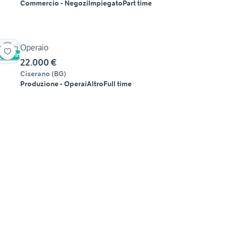
Commercio - Negozi
Impiegato
Part time
Operaio
Vetrina
22.000 €
Ciserano
(
BG
)
Produzione - Operai
Altro
Full time