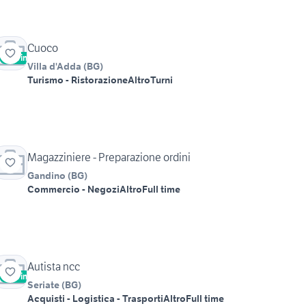
Cuoco
Vetrina
Villa d'Adda
(
BG
)
Turismo - Ristorazione
Altro
Turni
Magazziniere - Preparazione ordini
Gandino
(
BG
)
Commercio - Negozi
Altro
Full time
Autista ncc
Vetrina
Seriate
(
BG
)
Acquisti - Logistica - Trasporti
Altro
Full time