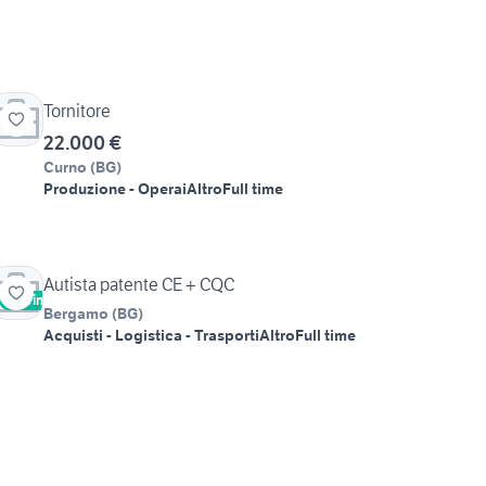
Tornitore
22.000 €
Curno
(
BG
)
Produzione - Operai
Altro
Full time
Autista patente CE + CQC
Vetrina
Bergamo
(
BG
)
Acquisti - Logistica - Trasporti
Altro
Full time