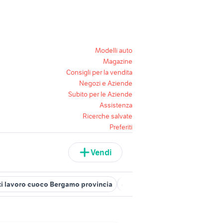
Modelli auto
Magazine
Consigli per la vendita
Negozi e Aziende
Subito per le Aziende
Assistenza
Ricerche salvate
Preferiti
Vendi
i lavoro cuoco Bergamo provincia
offerte lavoro autista patente