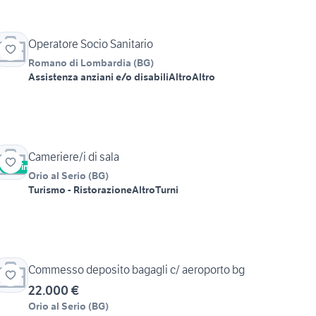
Operatore Socio Sanitario
Romano di Lombardia
(
BG
)
Assistenza anziani e/o disabili
Altro
Altro
Cameriere/i di sala
Vetrina
Orio al Serio
(
BG
)
Turismo - Ristorazione
Altro
Turni
Commesso deposito bagagli c/ aeroporto bg
22.000 €
Orio al Serio
(
BG
)