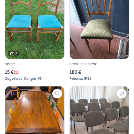
2
sedie
sedie classiche
15 €
180 €
Cogollo del Cengio
(
VI
)
Potenza
(
PZ
)