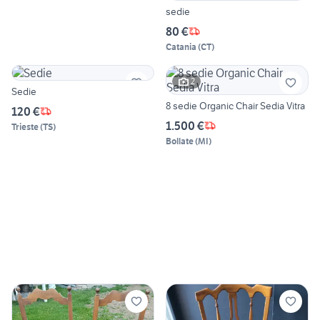
sedie
80 €
Catania
(
CT
)
2
Sedie
8 sedie Organic Chair Sedia Vitra
120 €
1.500 €
Trieste
(
TS
)
Bollate
(
MI
)