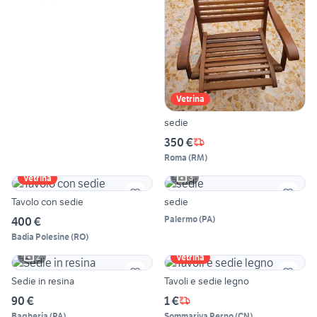
Vetrina
sedie
350 €
Roma
(
RM
)
3
Vetrina
Tavolo con sedie
sedie
Palermo
(
PA
)
400 €
Badia Polesine
(
RO
)
2
Vetrina
Sedie in resina
Tavoli e sedie legno
90 €
1 €
Bagheria
(
PA
)
Sommariva Perno
(
CN
)