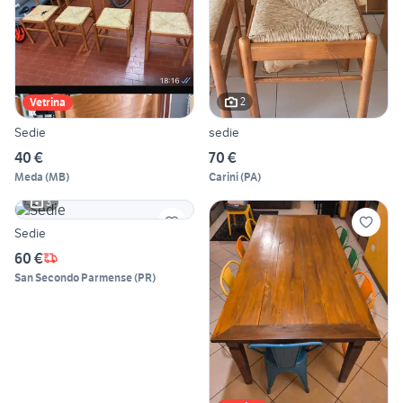
2
Vetrina
Sedie
sedie
40 €
70 €
Meda
(
MB
)
Carini
(
PA
)
3
Sedie
60 €
San Secondo Parmense
(
PR
)