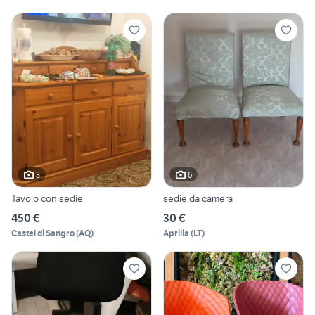
3
6
Tavolo con sedie
sedie da camera
450 €
30 €
Castel di Sangro
(
AQ
)
Aprilia
(
LT
)