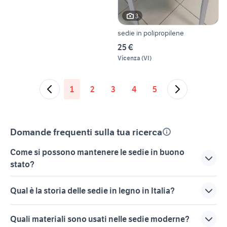
3
sedie in polipropilene
25 €
Vicenza
(
VI
)
1
2
3
4
5
Domande frequenti sulla tua ricerca
Come si possono mantenere le sedie in buono
stato?
Per tenere le sedie in buono stato, è importante seguire
Qual è la storia delle sedie in legno in Italia?
alcuni semplici consigli. Innanzitutto, pulisci regolarmente
le sedie con un panno morbido e detergenti delicati per
La storia delle sedie in legno in Italia è molto affascinante e
prevenire l'accumulo di polvere. Se hai sedie in legno,
Quali materiali sono usati nelle sedie moderne?
risale a secoli fa. Inizialmente, le sedie venivano utilizzate