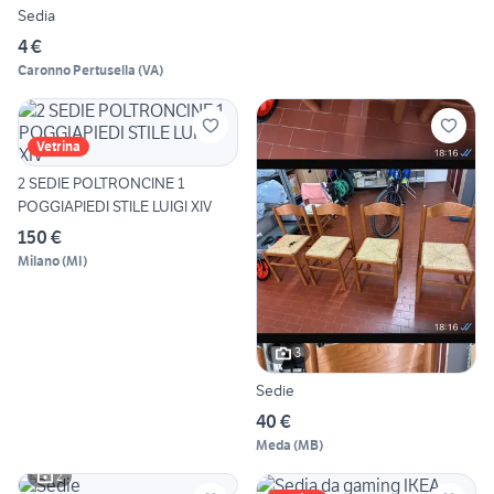
Sedia
4 €
Caronno Pertusella
(
VA
)
Vetrina
2 SEDIE POLTRONCINE 1
POGGIAPIEDI STILE LUIGI XIV
150 €
Milano
(
MI
)
3
Sedie
40 €
Meda
(
MB
)
2