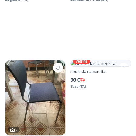
Vetrina
sedie da cameretta
30 €
Sava
(
TA
)
2