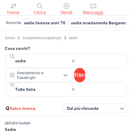
Home
Cerca
Vendi
Messaggi
sedie famose anni '70
sedie arredamento Bergamo pr
Ricerche
Subito
Arredamento e casalinghi
sedie
Cosa cerchi?
Arredamento e
Filtri
Casalinghi
Salva ricerca
Dal più rilevante
169.184 risultati
Sedie