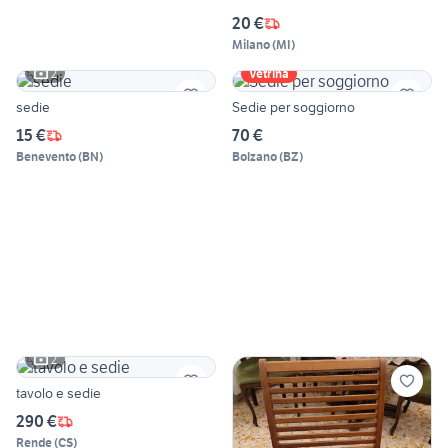
20 €
Milano
(
MI
)
2
Vetrina
sedie
Sedie per soggiorno
15 €
70 €
Benevento
(
BN
)
Bolzano
(
BZ
)
2
tavolo e sedie
290 €
Rende
(
CS
)