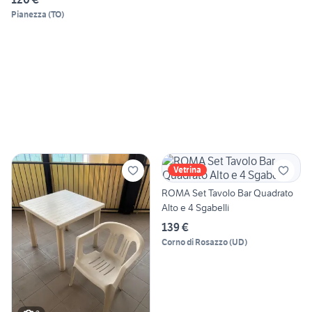
Pianezza
(
TO
)
Vetrina
ROMA Set Tavolo Bar Quadrato
Alto e 4 Sgabelli
139 €
Corno di Rosazzo
(
UD
)