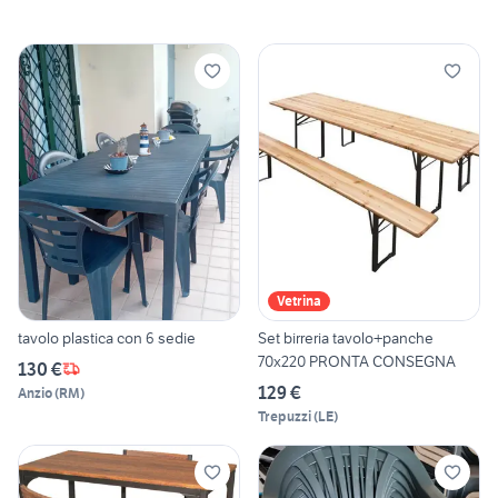
Vetrina
tavolo plastica con 6 sedie
Set birreria tavolo+panche
70x220 PRONTA CONSEGNA
130 €
129 €
Anzio
(
RM
)
Trepuzzi
(
LE
)