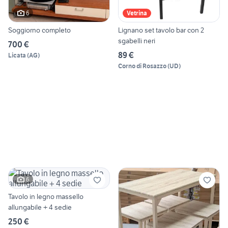
6
Vetrina
Soggiorno completo
Lignano set tavolo bar con 2
sgabelli neri
700 €
89 €
Licata
(
AG
)
Corno di Rosazzo
(
UD
)
6
Tavolo in legno massello
allungabile + 4 sedie
250 €