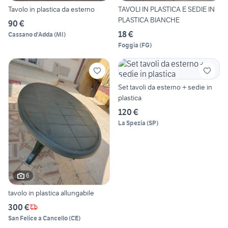
Tavolo in plastica da esterno
TAVOLI IN PLASTICA E SEDIE IN
PLASTICA BIANCHE
90 €
18 €
Cassano d'Adda
(
MI
)
Foggia
(
FG
)
Set tavoli da esterno + sedie in
plastica
120 €
La Spezia
(
SP
)
6
tavolo in plastica allungabile
300 €
San Felice a Cancello
(
CE
)