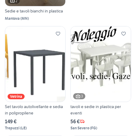
2
Sedie e tavoli bianchi in plastica
Mantova
(
MN
)
3
Vetrina
Set tavolo autolivellante e sedia
tavoli e sedie in plastica per
in polipropilene
eventi
149 €
56 €
Trepuzzi
(
LE
)
San Severo
(
FG
)