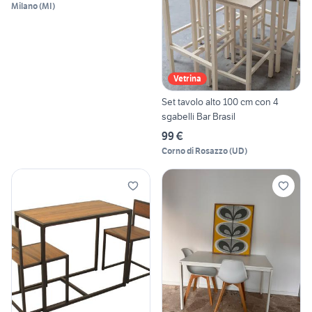
Milano
(
MI
)
Vetrina
Set tavolo alto 100 cm con 4
sgabelli Bar Brasil
99 €
Corno di Rosazzo
(
UD
)