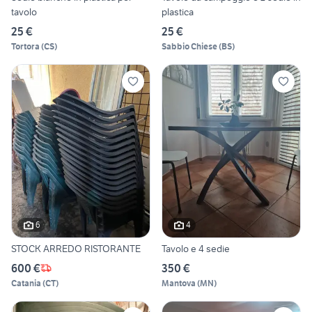
tavolo
plastica
25 €
25 €
Tortora
(
CS
)
Sabbio Chiese
(
BS
)
6
4
STOCK ARREDO RISTORANTE
Tavolo e 4 sedie
600 €
350 €
Catania
(
CT
)
Mantova
(
MN
)