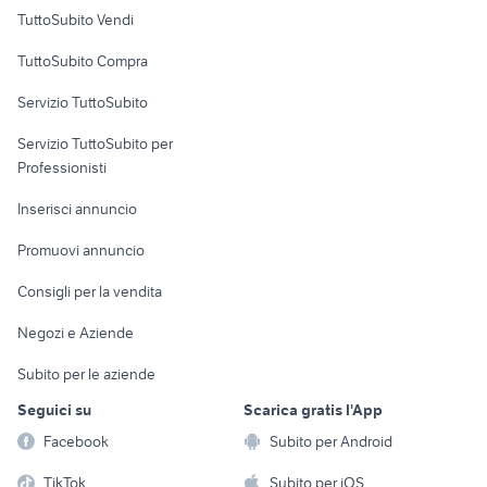
Case vacanza
TuttoSubito Vendi
Uffici e Locali
TuttoSubito Compra
commerciali
Servizio TuttoSubito
elettronica
per la casa e la
sports e hobby
Servizio TuttoSubito per
persona
Informatica
Animali
Professionisti
Arredamento e
Console e
Accessori per
Casalinghi
Inserisci annuncio
Videogiochi
animali
Elettrodomestici
Promuovi annuncio
Audio/Video
Musica e Film
Giardino e Fai da te
Consigli per la vendita
Fotografia
Libri e Riviste
Abbigliamento e
Negozi e Aziende
Telefonia
Strumenti Musicali
Accessori
Subito per le aziende
Sports
Tutto per i bambini
Seguici su
Scarica gratis l'App
Biciclette
Facebook
Subito per Android
Collezionismo
TikTok
Subito per iOS