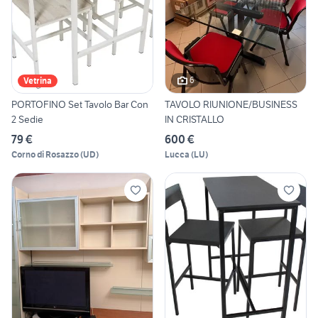
6
Vetrina
PORTOFINO Set Tavolo Bar Con
TAVOLO RIUNIONE/BUSINESS
2 Sedie
IN CRISTALLO
79 €
600 €
Corno di Rosazzo
(
UD
)
Lucca
(
LU
)