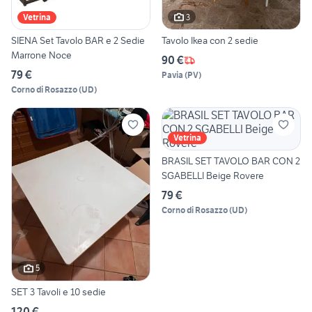
3
Vetrina
SIENA Set Tavolo BAR e 2 Sedie
Tavolo Ikea con 2 sedie
Marrone Noce
90 €
79 €
Pavia
(
PV
)
Corno di Rosazzo
(
UD
)
Vetrina
BRASIL SET TAVOLO BAR CON 2
SGABELLI Beige Rovere
79 €
Corno di Rosazzo
(
UD
)
5
SET 3 Tavoli e 10 sedie
120 €