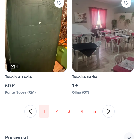
4
Tavolo e sedie
Tavoli e sedie
60 €
1 €
Fonte Nuova
(
RM
)
Olbia
(
OT
)
1
2
3
4
5
Più cercati