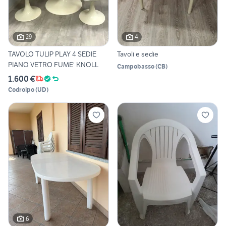
29
4
TAVOLO TULIP PLAY 4 SEDIE
Tavoli e sedie
PIANO VETRO FUME' KNOLL
Campobasso
(
CB
)
1.600 €
Codroipo
(
UD
)
6