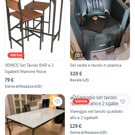
5
Vetrina
VENICE Set Tavolo BAR e 2
Set sedie e tavolo in plastica
Sgabelli Marrone Noce
320 €
79 €
Racale
(
LE
)
Corno di Rosazzo
(
UD
)
Vetrina
Viareggio set tavolo quadrato
alto e 2 sgabelli
129 €
Corno di Rosazzo
(
UD
)