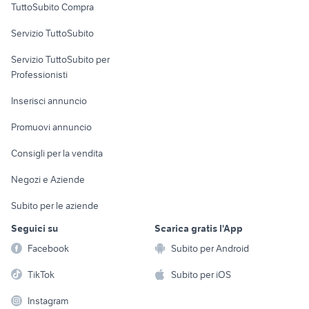
TuttoSubito Compra
commerciali
set da giardino usato
porte interne
Servizio TuttoSubito
libreria antica
te lo regalo sarzana e la spezia
elettronica
per la casa e la
sports e hobby
armadio sirio mondo
Servizio TuttoSubito per
persona
banco da falegname
convenienza
Informatica
Animali
Professionisti
Arredamento e
letto contenitore una piazza e
cucine usate sardegna
Console e
Accessori per
Casalinghi
Inserisci annuncio
mezza
Videogiochi
animali
Elettrodomestici
Promuovi annuncio
Audio/Video
Musica e Film
Giardino e Fai da te
Consigli per la vendita
Fotografia
Libri e Riviste
Abbigliamento e
Negozi e Aziende
Telefonia
Strumenti Musicali
Accessori
Subito per le aziende
Sports
Tutto per i bambini
Seguici su
Scarica gratis l'App
Biciclette
Facebook
Subito per Android
Collezionismo
TikTok
Subito per iOS
Instagram