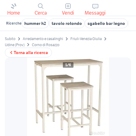
Home
Cerca
Vendi
Messaggi
hummer h2
tavolo rotondo
sgabello bar legno
rol
Ricerche
Subito
Arredamento e casalinghi
Friuli-Venezia Giulia
Udine (Prov)
Corno di Rosazzo
Torna alla ricerca
1/6