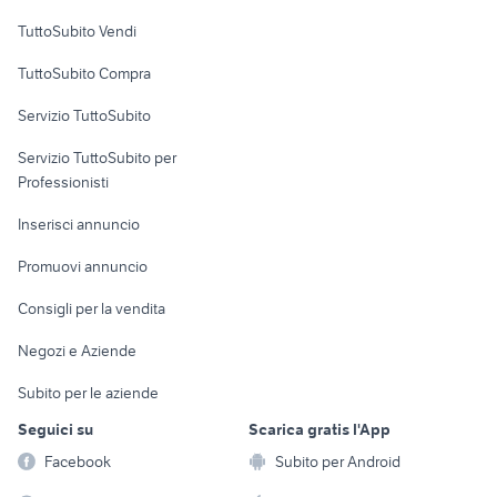
Case vacanza
TuttoSubito Vendi
Uffici e Locali
TuttoSubito Compra
commerciali
Servizio TuttoSubito
elettronica
per la casa e la
sports e hobby
Servizio TuttoSubito per
persona
Informatica
Animali
Professionisti
Arredamento e
Console e
Accessori per
Casalinghi
Inserisci annuncio
Videogiochi
animali
Elettrodomestici
Promuovi annuncio
Audio/Video
Musica e Film
Giardino e Fai da te
Consigli per la vendita
Fotografia
Libri e Riviste
Abbigliamento e
Negozi e Aziende
Telefonia
Strumenti Musicali
Accessori
Subito per le aziende
Sports
Tutto per i bambini
Seguici su
Scarica gratis l'App
Biciclette
Facebook
Subito per Android
Collezionismo