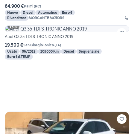
64.900 €
Palmi
(
RC
)
Nuovo
Diesel
Automatico
Euro 6
Rivenditore
MORGANTE MOTORS
6
Audi Q3 35 TDI S-TRONIC ANNO 2019
19.500 €
San Giorgio Ionico
(
TA
)
Usato
06/2019
205000 Km
Diesel
Sequenziale
Euro 6d-TEMP