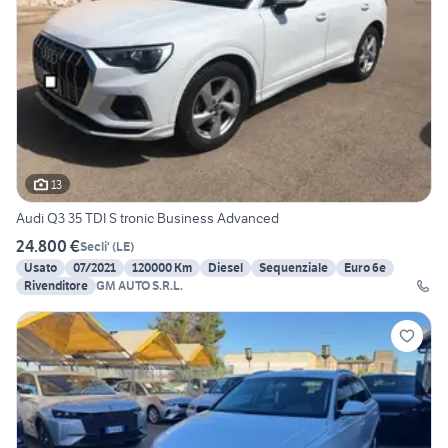
13
Audi Q3 35 TDI S tronic Business Advanced
24.800 €
Secli'
(
LE
)
Usato
07/2021
120000 Km
Diesel
Sequenziale
Euro 6e
Rivenditore
GM AUTO S.R.L.