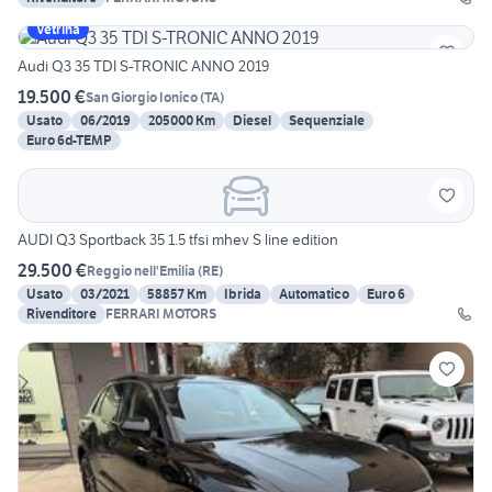
Vetrina
Audi Q3 35 TDI S-TRONIC ANNO 2019
19.500 €
San Giorgio Ionico
(
TA
)
Usato
06/2019
205000 Km
Diesel
Sequenziale
Euro 6d-TEMP
AUDI Q3 Sportback 35 1.5 tfsi mhev S line edition
29.500 €
Reggio nell'Emilia
(
RE
)
Usato
03/2021
58857 Km
Ibrida
Automatico
Euro 6
Rivenditore
FERRARI MOTORS