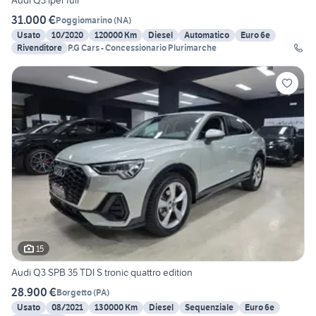
Audi Q3 Iper full
31.000 €
Poggiomarino
(
NA
)
Usato
10/2020
120000 Km
Diesel
Automatico
Euro 6e
Rivenditore
P.G Cars - Concessionario Plurimarche
15
Audi Q3 SPB 35 TDI S tronic quattro edition
28.900 €
Borgetto
(
PA
)
Usato
08/2021
130000 Km
Diesel
Sequenziale
Euro 6e