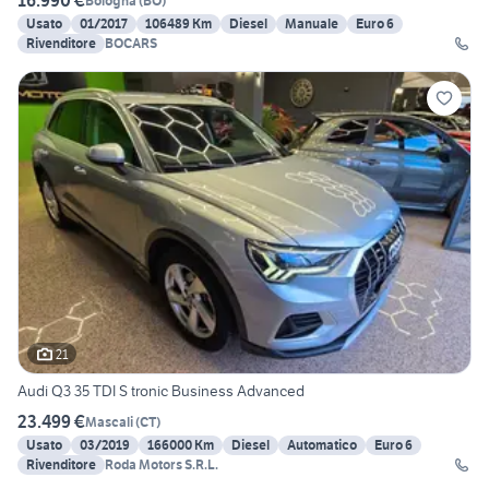
16.990 €
Bologna
(
BO
)
Usato
01/2017
106489 Km
Diesel
Manuale
Euro 6
Rivenditore
BOCARS
21
Audi Q3 35 TDI S tronic Business Advanced
23.499 €
Mascali
(
CT
)
Usato
03/2019
166000 Km
Diesel
Automatico
Euro 6
Rivenditore
Roda Motors S.R.L.