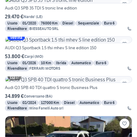
Audi Q3 SPB 35 TDI S tronic line edition
29.470 €
Nardo'
(
LE
)
Usato
01/2020
76000 Km
Diesel
Sequenziale
Euro 6
Rivenditore
BIESSEAUTO SRL
Vetrina
AUDI Q3 Sportback 1.5 tfsi mhev S line edition 150
53.800 €
Carpi
(
MO
)
Usato
01/2026
10 Km
Ibrida
Automatico
Euro 6
Rivenditore
FERRARI MOTORS
12
Audi Q3 SPB 40 TDI quattro S tronic Business Plus
34.899 €
Conversano
(
BA
)
Usato
02/2024
127000 Km
Diesel
Automatico
Euro 6
Rivenditore
Mino Fanelli Auto srl