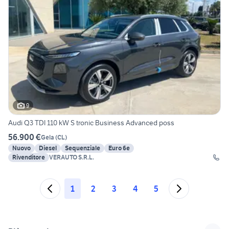
9
Audi Q3 TDI 110 kW S tronic Business Advanced poss
56.900 €
Gela
(
CL
)
Nuovo
Diesel
Sequenziale
Euro 6e
Rivenditore
VERAUTO S.R.L.
1
2
3
4
5