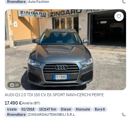
Rivenditore
Auto Fashion
30
AUDI Q3 2.0 TDI 150 CV. E6 SPORT NAVI+CERCHI PERFE
17.490 €
Andria
(
BT
)
Usato
02/2018
152147 Km
Diesel
Manuale
Euro 6
Rivenditore
ZINGAROAUTOMOBILI S.R.L.