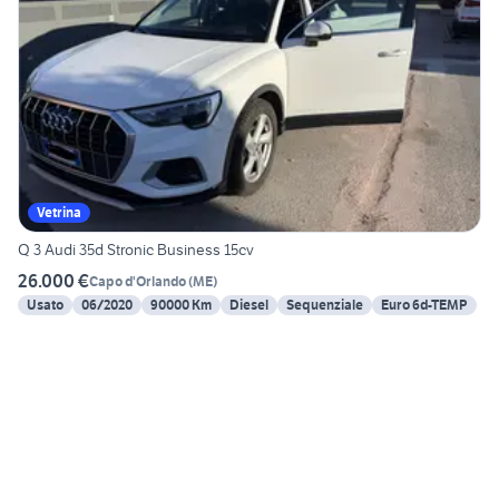
Vetrina
Q 3 Audi 35d Stronic Business 15cv
26.000 €
Capo d'Orlando
(
ME
)
Usato
06/2020
90000 Km
Diesel
Sequenziale
Euro 6d-TEMP