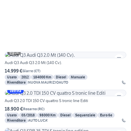
24
Audi Q3 Audi Q3 2.0 Mt (140 Cv).
14.999 €
Giarre
(
CT
)
Usato
2012
184000 Km
Diesel
Manuale
Rivenditore
NUOVA MAURIZIOAUTO
Vetrina
Audi Q3 2.0 TDI 150 CV quattro S tronic line Editi
18.900 €
Rosarno
(
RC
)
Usato
03/2018
98000 Km
Diesel
Sequenziale
Euro 6e
Rivenditore
AUTO LUCA'