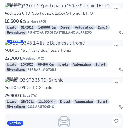
29
Audi Q3 2.0 TDI Sport quattro 150cv S-Tronic TETTO
16.600 €
Orta Nova
(
FG
)
Usato
01/2018
149000 Km
Diesel
Automatico
Euro 6
Rivenditore
PUNTO AUTO DI CASTELLANO ALFREDO
Vetrina
AUDI Q3 45 1.4 tfsi e Business s-tronic
23.700 €
Modena
(
MO
)
Usato
10/2022
69456 Km
Ibrida
Automatico
Euro 6
Rivenditore
FERRARI MOTORS
7
Audi Q3 SPB 35 TDI S tronic
29.800 €
Sava
(
TA
)
Usato
05/2021
131000 Km
Diesel
Automatico
Euro 6
Rivenditore
COSMAUTO SNC
Vetrina