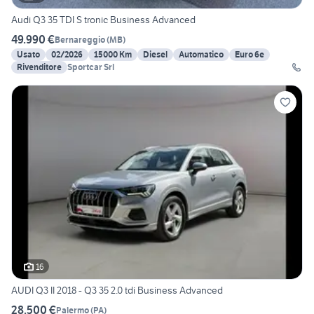
Audi Q3 35 TDI S tronic Business Advanced
49.990 €
Bernareggio
(
MB
)
Usato
02/2026
15000 Km
Diesel
Automatico
Euro 6e
Rivenditore
Sportcar Srl
16
AUDI Q3 II 2018 - Q3 35 2.0 tdi Business Advanced
28.500 €
Palermo
(
PA
)