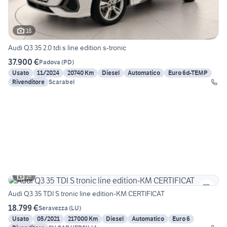
18
Audi Q3 35 2.0 tdi s line edition s-tronic
37.900 €
Padova
(
PD
)
Usato
11/2024
20740 Km
Diesel
Automatico
Euro 6d-TEMP
Rivenditore
Scarabel
15
Audi Q3 35 TDI S tronic line edition-KM CERTIFICAT
18.799 €
Seravezza
(
LU
)
Usato
05/2021
217000 Km
Diesel
Automatico
Euro 6