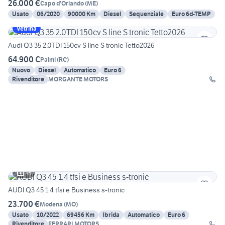
26.000 €
Capo d'Orlando
(
ME
)
Usato
06/2020
90000 Km
Diesel
Sequenziale
Euro 6d-TEMP
Vetrina
Audi Q3 35 2.0TDI 150cv S line S tronic Tetto2026
64.900 €
Palmi
(
RC
)
Nuovo
Diesel
Automatico
Euro 6
Rivenditore
MORGANTE MOTORS
15
AUDI Q3 45 1.4 tfsi e Business s-tronic
23.700 €
Modena
(
MO
)
Usato
10/2022
69456 Km
Ibrida
Automatico
Euro 6
Rivenditore
FERRARI MOTORS