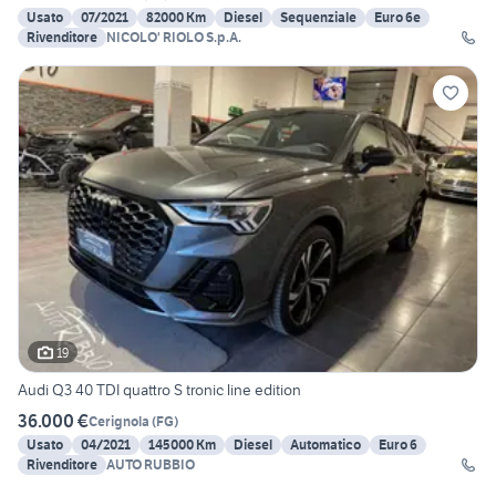
Usato
07/2021
82000 Km
Diesel
Sequenziale
Euro 6e
Rivenditore
NICOLO' RIOLO S.p.A.
19
Audi Q3 40 TDI quattro S tronic line edition
36.000 €
Cerignola
(
FG
)
Usato
04/2021
145000 Km
Diesel
Automatico
Euro 6
Rivenditore
AUTO RUBBIO