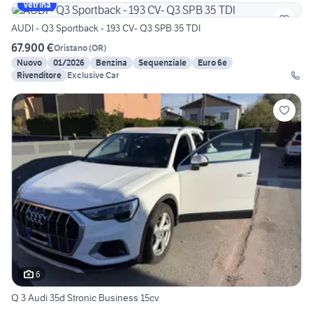
Vetrina
AUDI - Q3 Sportback - 193 CV- Q3 SPB 35 TDI
67.900 €
Oristano
(
OR
)
Nuovo
01/2026
Benzina
Sequenziale
Euro 6e
Rivenditore
Exclusive Car
6
Q 3 Audi 35d Stronic Business 15cv