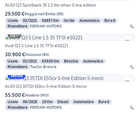
AUDI Q3 Sportback 35 1.5 tfsi mhev S line edition
29.500 €
Reggio nell'Emilia
(
RE
)
Usato
03/2021
58857 Km
Ibrida
Automatico
Euro 6
Rivenditore
FERRARI MOTORS
17
Audi Q3 S Line 1.5 35 TFSI #10221
30.900 €
Mazzano
(
BS
)
Usato
02/2023
63500 Km
Benzina
Automatico
Rivenditore
TuaCar Brescia
Vetrina
AUDI Q3 35TDI 150cv S-line Edition S-tronic
55.500 €
Modena
(
MO
)
Usato
06/2026
10 Km
Diesel
Automatico
Euro 6
Rivenditore
FERRARI MOTORS