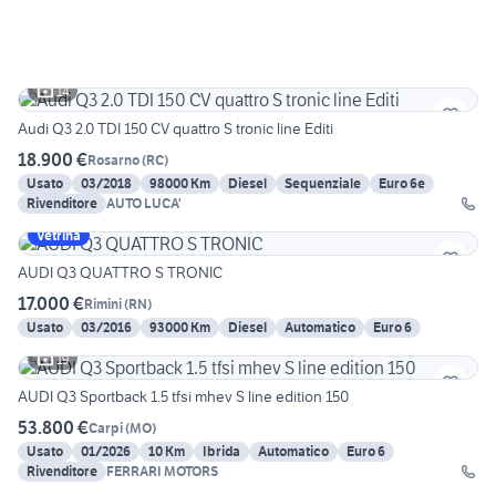
14
Audi Q3 2.0 TDI 150 CV quattro S tronic line Editi
18.900 €
Rosarno
(
RC
)
Usato
03/2018
98000 Km
Diesel
Sequenziale
Euro 6e
Rivenditore
AUTO LUCA'
Vetrina
AUDI Q3 QUATTRO S TRONIC
17.000 €
Rimini
(
RN
)
Usato
03/2016
93000 Km
Diesel
Automatico
Euro 6
19
AUDI Q3 Sportback 1.5 tfsi mhev S line edition 150
53.800 €
Carpi
(
MO
)
Usato
01/2026
10 Km
Ibrida
Automatico
Euro 6
Rivenditore
FERRARI MOTORS