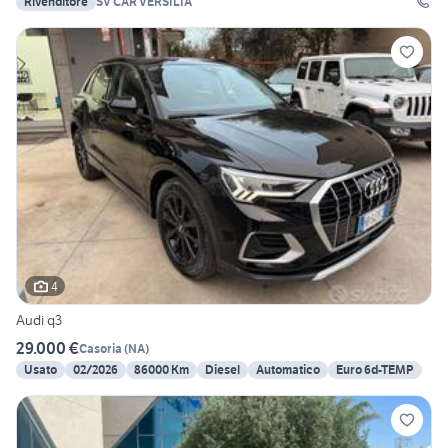
Rivenditore
SV CAR VERSILIA
4
Audi q3
29.000 €
Casoria
(
NA
)
Usato
02/2026
86000 Km
Diesel
Automatico
Euro 6d-TEMP