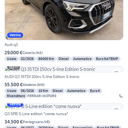
Vetrina
Audi q3
29.000 €
Casoria
(
NA
)
Usato
02/2026
86000 Km
Diesel
Automatico
Euro 6d-TEMP
19
AUDI Q3 35TDI 150cv S-line Edition S-tronic
55.500 €
Modena
(
MO
)
Usato
06/2026
10 Km
Diesel
Automatico
Euro 6
Rivenditore
FERRARI MOTORS
Vetrina
Q3 SPB S-Line edition *come nuova*
34.500 €
Portogruaro
(
VE
)
Usato
06/2022
26700 Km
Diesel
Sequenziale
Euro 6d-TEMP