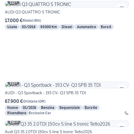
5
AUDI Q3 QUATTRO S TRONIC
17.000 €
Rimini
(
RN
)
Usato
03/2016
93000 Km
Diesel
Automatico
Euro 6
8
AUDI - Q3 Sportback - 193 CV- Q3 SPB 35 TDI
67.900 €
Oristano
(
OR
)
Nuovo
01/2026
Benzina
Sequenziale
Euro 6e
Rivenditore
Exclusive Car
11
Audi Q3 35 2.0TDI 150cv S line S tronic Tetto2026