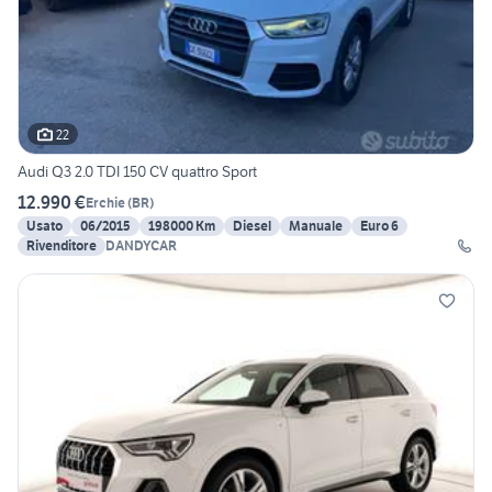
22
Audi Q3 2.0 TDI 150 CV quattro Sport
12.990 €
Erchie
(
BR
)
Usato
06/2015
198000 Km
Diesel
Manuale
Euro 6
Rivenditore
DANDYCAR