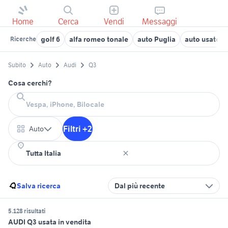
Home
Cerca
Vendi
Messaggi
golf 6
alfa romeo tonale
auto Puglia
auto usate ch
Ricerche
Subito
Auto
Audi
Q3
Cosa cerchi?
Filtri +2
Auto
Salva ricerca
Dal più recente
5.128 risultati
AUDI Q3 usata in vendita