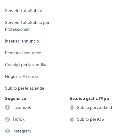
commerciali
Servizio TuttoSubito
elettronica
per la casa e la
sports e hobby
Servizio TuttoSubito per
persona
Informatica
Animali
Professionisti
Arredamento e
Console e
Accessori per
Casalinghi
Inserisci annuncio
Videogiochi
animali
Elettrodomestici
Promuovi annuncio
Audio/Video
Musica e Film
Giardino e Fai da te
Consigli per la vendita
Fotografia
Libri e Riviste
Abbigliamento e
Negozi e Aziende
Telefonia
Strumenti Musicali
Accessori
Subito per le aziende
Sports
Tutto per i bambini
Seguici su
Scarica gratis l'App
Biciclette
Facebook
Subito per Android
Collezionismo
TikTok
Subito per iOS
Instagram