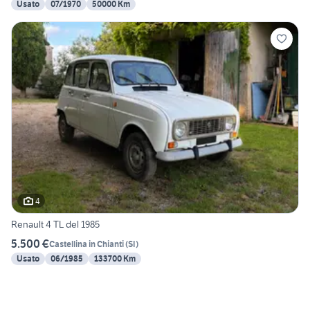
Usato
07/1970
50000 Km
4
Renault 4 TL del 1985
5.500 €
Castellina in Chianti
(
SI
)
Usato
06/1985
133700 Km