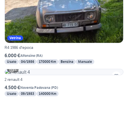
Vetrina
R4 1986 d'epoca
6.000 €
Alfonsine
(
RA
)
Usato
04/1986
170000 Km
Benzina
Manuale
6
2 renault 4
4.500 €
Noventa Padovana
(
PD
)
Usato
09/1983
140000 Km