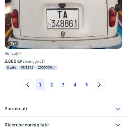
3
Renault 4
3.800 €
Palmariggi
(
LE
)
Usato
07/1985
200000 Km
1
2
3
4
5
Più cercati
Correlati
Richerche simili
Suggerimenti
Ricerche consigliate