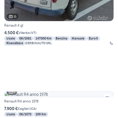
16
Renault 4 gl
4.500 €
Viterbo
(
VT
)
Usato
06/1981
147000 Km
Benzina
Manuale
Euro 5
Rivenditore
DERBINAUTO SRL
6
Renault R4 anno 1978
7.900 €
Cagliari
(
CA
)
Usato
06/1970
199 Km