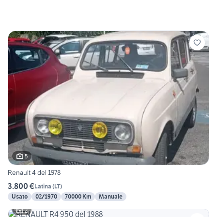
5
Renault 4 del 1978
3.800 €
Latina
(
LT
)
Usato
02/1970
70000 Km
Manuale
2