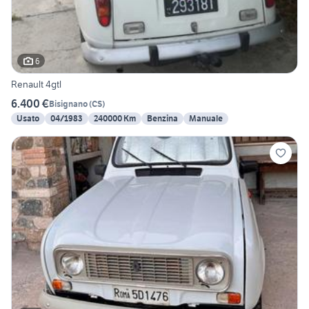
6
Renault 4gtl
6.400 €
Bisignano
(
CS
)
Usato
04/1983
240000 Km
Benzina
Manuale