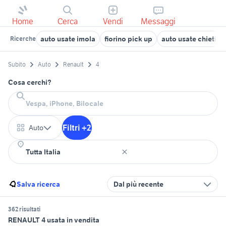
Home
Cerca
Vendi
Messaggi
auto usate imola
fiorino pick up
auto usate chieti
Ricerche
Subito
Auto
Renault
4
Cosa cerchi?
Filtri +2
Auto
Salva ricerca
Dal più recente
362 risultati
RENAULT 4 usata in vendita