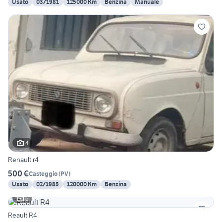
Usato
03/1981
125000 Km
Benzina
Manuale
4
Renault r4
500 €
Casteggio
(
PV
)
Usato
02/1985
120000 Km
Benzina
6
Reault R4