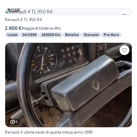
3
Renault 4 TL 950 R4
2.900 €
Reggio di Calabria
(
RC
)
Usato
04/1989
160000 Km
Benzina
Manuale
Pre-Euro
6
Renault 4 ultima serie di quella mitica anno 1998