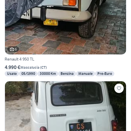
6
Renault 4 950 TL
4.990 €
Mascalucia
(
CT
)
Usato
05/1990
30000 Km
Benzina
Manuale
Pre-Euro