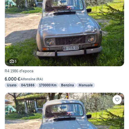
6
R4 1986 d'epoca
6.000 €
Alfonsine
(
RA
)
Usato
04/1986
170000 Km
Benzina
Manuale