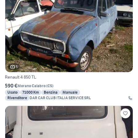
5
Renault 4 850 TL
590 €
Morano Calabro
(
CS
)
Usato
71000 Km
Benzina
Manuale
Rivenditore
DAR CAR CLUB ITALIA SERVICE SRL