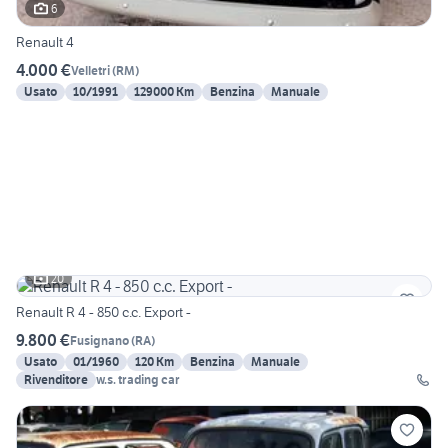
6
Renault 4
4.000 €
Velletri
(
RM
)
Usato
10/1991
129000 Km
Benzina
Manuale
20
Renault R 4 - 850 c.c. Export -
9.800 €
Fusignano
(
RA
)
Usato
01/1960
120 Km
Benzina
Manuale
Rivenditore
w.s. trading car