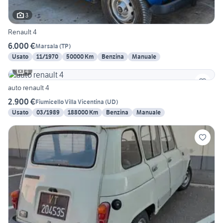
3
Renault 4
6.000 €
Marsala
(
TP
)
Usato
11/1970
50000 Km
Benzina
Manuale
4
auto renault 4
2.900 €
Fiumicello Villa Vicentina
(
UD
)
Usato
03/1989
188000 Km
Benzina
Manuale