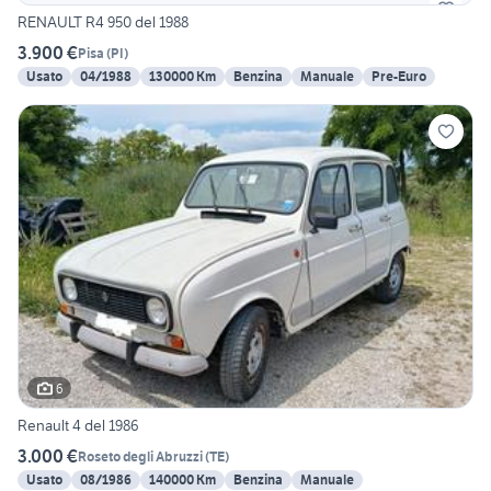
RENAULT R4 950 del 1988
3.900 €
Pisa
(
PI
)
Usato
04/1988
130000 Km
Benzina
Manuale
Pre-Euro
6
Renault 4 del 1986
3.000 €
Roseto degli Abruzzi
(
TE
)
Usato
08/1986
140000 Km
Benzina
Manuale