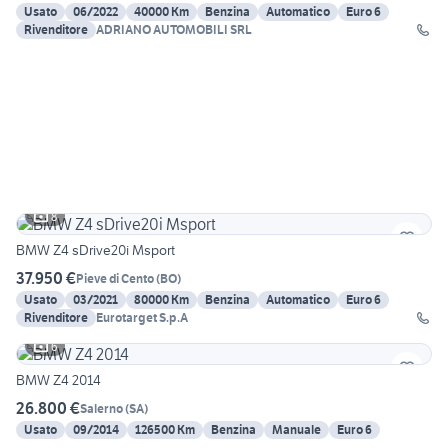
Usato
06/2022
40000 Km
Benzina
Automatico
Euro 6
Rivenditore
ADRIANO AUTOMOBILI SRL
8
BMW Z4 sDrive20i Msport
37.950 €
Pieve di Cento
(
BO
)
Usato
03/2021
80000 Km
Benzina
Automatico
Euro 6
Rivenditore
Eurotarget S.p.A
6
BMW Z4 2014
26.800 €
Salerno
(
SA
)
Usato
09/2014
126500 Km
Benzina
Manuale
Euro 6