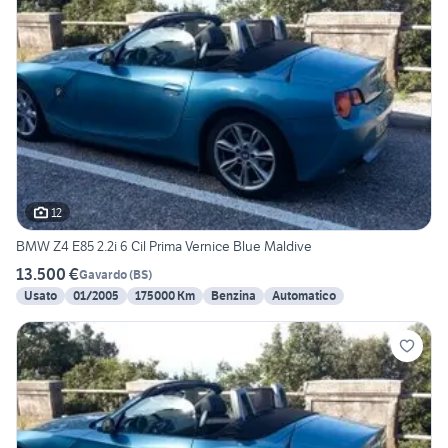
12
BMW Z4 E85 2.2i 6 Cil Prima Vernice Blue Maldive
13.500 €
Gavardo
(
BS
)
Usato
01/2005
175000 Km
Benzina
Automatico