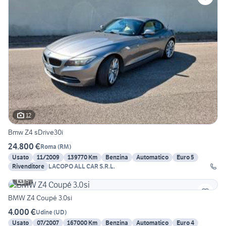
12
Bmw Z4 sDrive30i
24.800 €
Roma
(
RM
)
Usato
11/2009
139770 Km
Benzina
Automatico
Euro 5
Rivenditore
LACOPO ALL CAR S.R.L.
5
BMW Z4 Coupé 3.0si
4.000 €
Udine
(
UD
)
Usato
07/2007
167000 Km
Benzina
Automatico
Euro 4