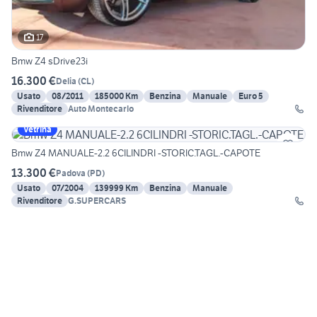
17
Bmw Z4 sDrive23i
16.300 €
Delia
(
CL
)
Usato
08/2011
185000 Km
Benzina
Manuale
Euro 5
Rivenditore
Auto Montecarlo
Vetrina
Bmw Z4 MANUALE-2.2 6CILINDRI -STORIC.TAGL.-CAPOTE
13.300 €
Padova
(
PD
)
Usato
07/2004
139999 Km
Benzina
Manuale
Rivenditore
G.SUPERCARS