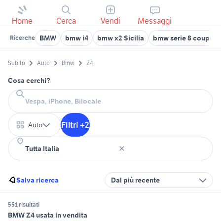
Home
Cerca
Vendi
Messaggi
BMW
bmw i4
bmw x2 Sicilia
bmw serie 8 coupe
Ricerche
Subito
Auto
Bmw
Z4
Cosa cerchi?
Filtri +2
Auto
Salva ricerca
Dal più recente
551 risultati
BMW Z4 usata in vendita