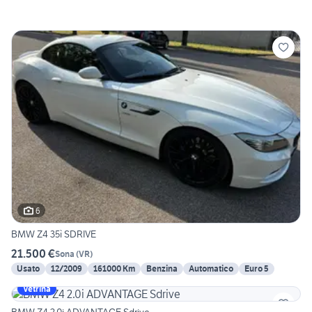
6
BMW Z4 35ì SDRIVE
21.500 €
Sona
(
VR
)
Usato
12/2009
161000 Km
Benzina
Automatico
Euro 5
Vetrina