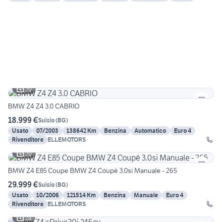
20
BMW Z4 Z4 3.0 CABRIO
18.999 €
Suisio
(
BG
)
Usato
07/2003
138642 Km
Benzina
Automatico
Euro 4
Rivenditore
ELLEMOTORS
20
BMW Z4 E85 Coupe BMW Z4 Coupé 3.0si Manuale - 265
29.999 €
Suisio
(
BG
)
Usato
10/2006
121514 Km
Benzina
Manuale
Euro 4
Rivenditore
ELLEMOTORS
24