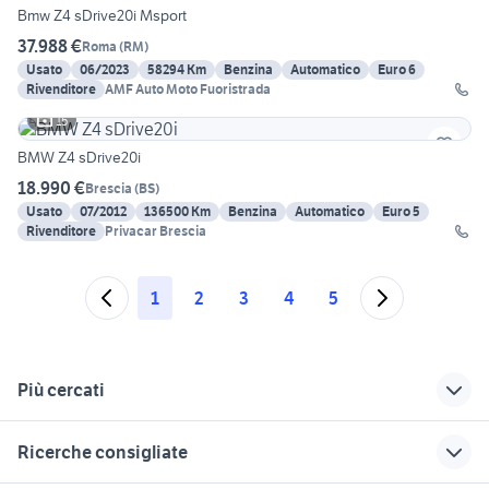
Bmw Z4 sDrive20i Msport
37.988 €
Roma
(
RM
)
Usato
06/2023
58294 Km
Benzina
Automatico
Euro 6
Rivenditore
AMF Auto Moto Fuoristrada
15
BMW Z4 sDrive20i
18.990 €
Brescia
(
BS
)
Usato
07/2012
136500 Km
Benzina
Automatico
Euro 5
Rivenditore
Privacar Brescia
1
2
3
4
5
Più cercati
Correlati
Richerche simili
Suggerimenti
Ricerche consigliate
auto bmw z4 Marche
auto bmw x2
bmw usata sicilia