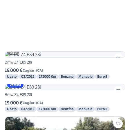
6
Bmw Z4 E89 28i
19.000 €
Cagliari
(
CA
)
Usato
03/2012
172000 Km
Benzina
Manuale
Euro 5
Vetrina
Bmw Z4 E89 28i
19.000 €
Cagliari
(
CA
)
Usato
03/2012
172000 Km
Benzina
Manuale
Euro 5