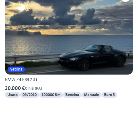
Vetrina
BMW Z4 E89 2.3 i
20.000 €
Cinisi
(
PA
)
Usato
09/2010
100000 Km
Benzina
Manuale
Euro 5