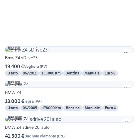
6
Bmw Z4 sDrive23i
19.400 €
Voghera
(
PV
)
Usato
06/2011
155000 Km
Benzina
Manuale
Euro 5
5
BMW Z4
13.000 €
Ispra
(
VA
)
Usato
03/2005
178000 Km
Benzina
Manuale
Euro 4
18
BMW Z4 sdrive 20i auto
41.500 €
Bagnolo Piemonte
(
CN
)