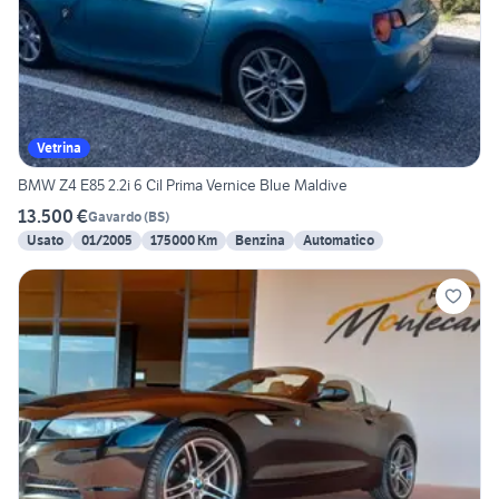
Vetrina
BMW Z4 E85 2.2i 6 Cil Prima Vernice Blue Maldive
13.500 €
Gavardo
(
BS
)
Usato
01/2005
175000 Km
Benzina
Automatico