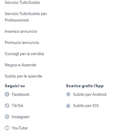
Servizio TuttoSubito
elettronica
per la casa e la
sports e hobby
Servizio TuttoSubito per
persona
Informatica
Animali
Professionisti
Arredamento e
Console e
Accessori per
Casalinghi
Inserisci annuncio
Videogiochi
animali
Elettrodomestici
Promuovi annuncio
Audio/Video
Musica e Film
Giardino e Fai da te
Consigli per la vendita
Fotografia
Libri e Riviste
Abbigliamento e
Negozi e Aziende
Telefonia
Strumenti Musicali
Accessori
Subito per le aziende
Sports
Tutto per i bambini
Seguici su
Scarica gratis l'App
Biciclette
Facebook
Subito per Android
Collezionismo
TikTok
Subito per iOS
Instagram
YouTube