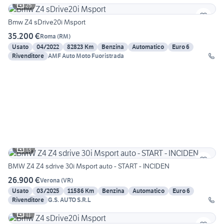
25
Bmw Z4 sDrive20i Msport
35.200 €
Roma
(
RM
)
Usato
04/2022
82823 Km
Benzina
Automatico
Euro 6
Rivenditore
AMF Auto Moto Fuoristrada
13
BMW Z4 Z4 sdrive 30i Msport auto - START - INCIDEN
26.900 €
Verona
(
VR
)
Usato
03/2025
11586 Km
Benzina
Automatico
Euro 6
Rivenditore
G.S. AUTO S.R.L
11