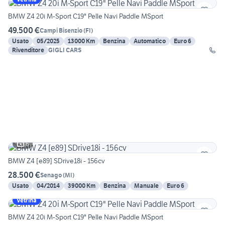
BMW Z4 20i M-Sport C19" Pelle Navi Paddle MSport
49.500 €
Campi Bisenzio
(
FI
)
Usato
05/2025
13000 Km
Benzina
Automatico
Euro 6
Rivenditore
GIGLI CARS
6
BMW Z4 [e89] SDrive18i - 156cv
28.500 €
Senago
(
MI
)
Usato
04/2014
39000 Km
Benzina
Manuale
Euro 6
Vetrina
BMW Z4 20i M-Sport C19" Pelle Navi Paddle MSport