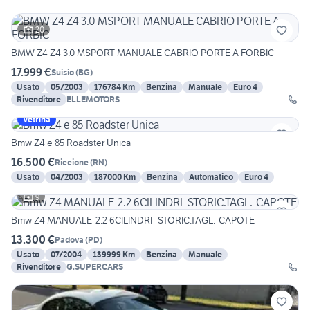
20
BMW Z4 Z4 3.0 MSPORT MANUALE CABRIO PORTE A FORBIC
17.999 €
Suisio
(
BG
)
Usato
05/2003
176784 Km
Benzina
Manuale
Euro 4
Rivenditore
ELLEMOTORS
Vetrina
Bmw Z4 e 85 Roadster Unica
16.500 €
Riccione
(
RN
)
Usato
04/2003
187000 Km
Benzina
Automatico
Euro 4
9
Bmw Z4 MANUALE-2.2 6CILINDRI -STORIC.TAGL.-CAPOTE
13.300 €
Padova
(
PD
)
Usato
07/2004
139999 Km
Benzina
Manuale
Rivenditore
G.SUPERCARS