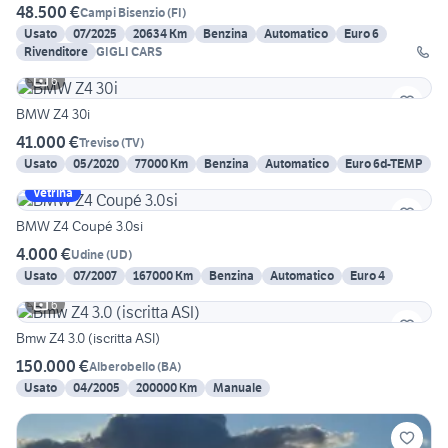
48.500 €
Campi Bisenzio
(
FI
)
Usato
07/2025
20634 Km
Benzina
Automatico
Euro 6
Rivenditore
GIGLI CARS
6
BMW Z4 30i
41.000 €
Treviso
(
TV
)
Usato
05/2020
77000 Km
Benzina
Automatico
Euro 6d-TEMP
Vetrina
BMW Z4 Coupé 3.0si
4.000 €
Udine
(
UD
)
Usato
07/2007
167000 Km
Benzina
Automatico
Euro 4
6
Bmw Z4 3.0 (iscritta ASI)
150.000 €
Alberobello
(
BA
)
Usato
04/2005
200000 Km
Manuale