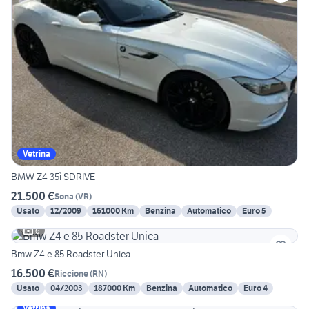
Vetrina
BMW Z4 35ì SDRIVE
21.500 €
Sona
(
VR
)
Usato
12/2009
161000 Km
Benzina
Automatico
Euro 5
6
Bmw Z4 e 85 Roadster Unica
16.500 €
Riccione
(
RN
)
Usato
04/2003
187000 Km
Benzina
Automatico
Euro 4
Vetrina