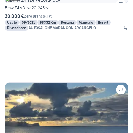
Bmw Z4 sDrive20i 245cv
30.000 €
Zero Branco
(
TV
)
Usato
09/2011
53332 Km
Benzina
Manuale
Euro 5
Rivenditore
AUTOSALONE MARANGON ARCANGELO