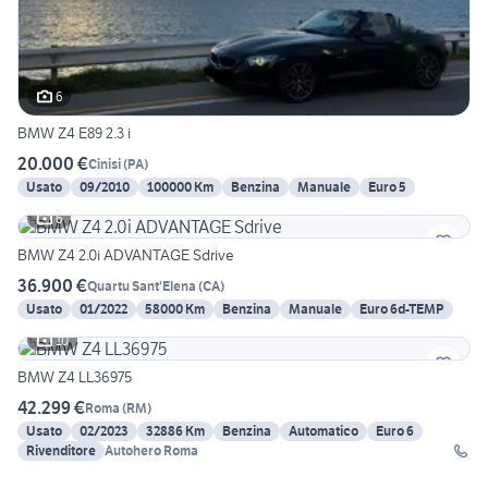
6
BMW Z4 E89 2.3 i
20.000 €
Cinisi
(
PA
)
Usato
09/2010
100000 Km
Benzina
Manuale
Euro 5
6
BMW Z4 2.0i ADVANTAGE Sdrive
36.900 €
Quartu Sant'Elena
(
CA
)
Usato
01/2022
58000 Km
Benzina
Manuale
Euro 6d-TEMP
10
BMW Z4 LL36975
42.299 €
Roma
(
RM
)
Usato
02/2023
32886 Km
Benzina
Automatico
Euro 6
Rivenditore
Autohero Roma