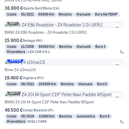
BMW Z4 2.0i ADVANTAGE Sdrive
36.900 €
Quartu Sant'Elena
(
CA
)
Usato
01/2022
58000 Km
Benzina
Manuale
Euro 6d-TEMP
9
BMW Z4 E86 Roadster - Z4 Roadster 2.0i U8761
15.900 €
Senago
(
MI
)
Usato
11/2008
96000 Km
Benzina
Manuale
Euro 4
Rivenditore
LEA CAR S.R.L.
Vetrina
Bmw Z4 sDrive23i
19.400 €
Voghera
(
PV
)
Usato
06/2011
155000 Km
Benzina
Manuale
Euro 5
20
BMW Z4 20i M-Sport C19" Pelle Navi Paddle MSport
49.500 €
Campi Bisenzio
(
FI
)
Usato
05/2025
13000 Km
Benzina
Automatico
Euro 6
Rivenditore
GIGLI CARS