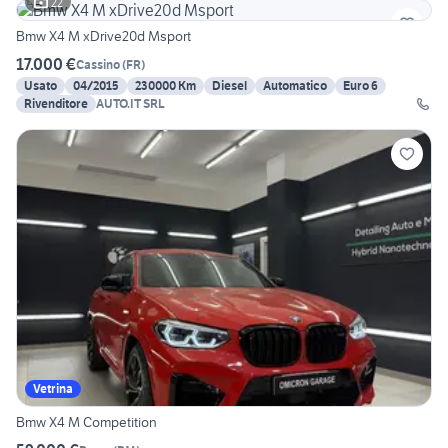
22
Bmw X4 M xDrive20d Msport
17.000 €
Cassino
(
FR
)
Usato
04/2015
230000 Km
Diesel
Automatico
Euro 6
Rivenditore
AUTO.IT SRL
Vetrina
Bmw X4 M Competition