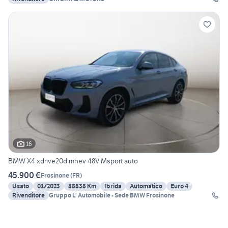
16
BMW X4 xdrive20d mhev 48V Msport auto
45.900 €
Frosinone
(
FR
)
Usato
01/2023
88838 Km
Ibrida
Automatico
Euro 4
Rivenditore
Gruppo L' Automobile - Sede BMW Frosinone