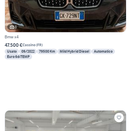
6
Bmw x4
47.500 €
Cassino
(
FR
)
Usato
09/2022
79500 Km
Mild Hybrid Diesel
Automatico
Euro 6d-TEMP