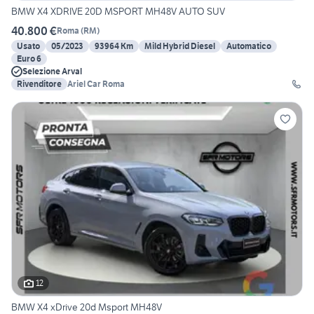
BMW X4 XDRIVE 20D MSPORT MH48V AUTO SUV
40.800 €
Roma
(
RM
)
Usato
05/2023
93964 Km
Mild Hybrid Diesel
Automatico
Euro 6
Selezione Arval
Rivenditore
Ariel Car Roma
12
BMW X4 xDrive 20d Msport MH48V