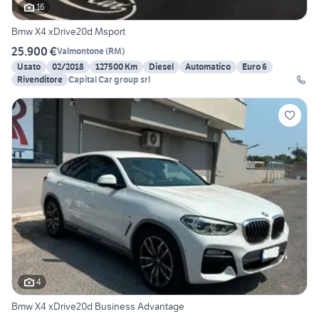
16
Bmw X4 xDrive20d Msport
25.900 €
Valmontone
(
RM
)
Usato
02/2018
127500 Km
Diesel
Automatico
Euro 6
Rivenditore
Capital Car group srl
4
Bmw X4 xDrive20d Business Advantage