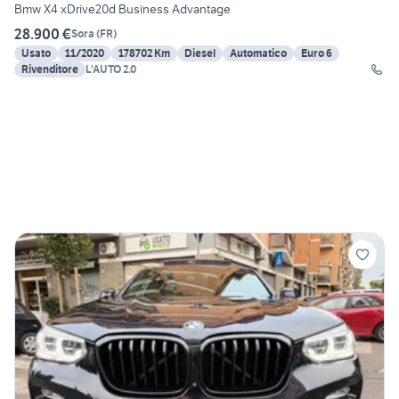
Bmw X4 xDrive20d Business Advantage
28.900 €
Sora
(
FR
)
Usato
11/2020
178702 Km
Diesel
Automatico
Euro 6
Rivenditore
L'AUTO 2.0