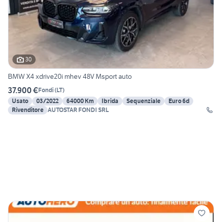
30
BMW X4 xdrive20i mhev 48V Msport auto
37.900 €
Fondi
(
LT
)
Usato
03/2022
64000 Km
Ibrida
Sequenziale
Euro 6d
Rivenditore
AUTOSTAR FONDI SRL