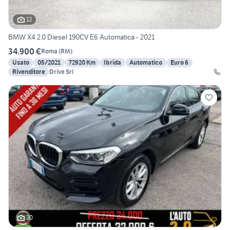
13
BMW X4 2.0 Diesel 190CV E6 Automatica - 2021
34.900 €
Roma
(
RM
)
Usato
05/2021
72920 Km
Ibrida
Automatico
Euro 6
Rivenditore
Drive Srl
30