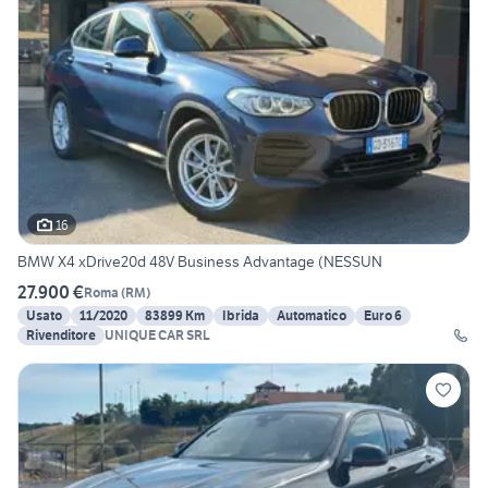
16
BMW X4 xDrive20d 48V Business Advantage (NESSUN
27.900 €
Roma
(
RM
)
Usato
11/2020
83899 Km
Ibrida
Automatico
Euro 6
Rivenditore
UNIQUE CAR SRL