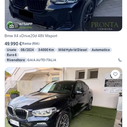
13
Bmw X4 xDrive20d 48V Msport
49.990 €
Roma
(
RM
)
Usato
08/2024
34000 Km
Mild Hybrid Diesel
Automatico
Euro 6
Rivenditore
GAIA AUTO ITALIA