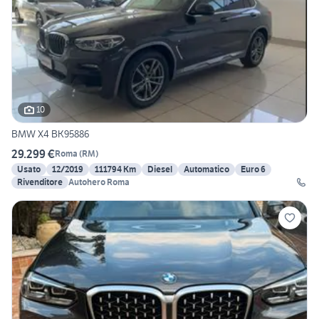
10
BMW X4 BK95886
29.299 €
Roma
(
RM
)
Usato
12/2019
111794 Km
Diesel
Automatico
Euro 6
Rivenditore
Autohero Roma