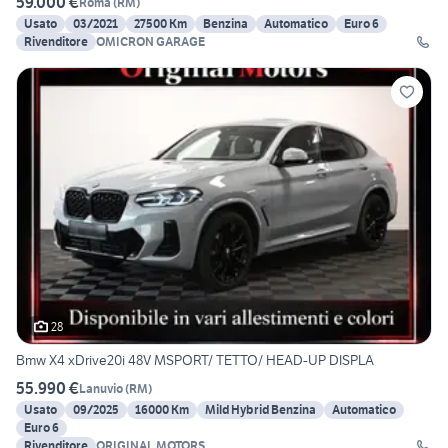
59.000 €
Roma
(
RM
)
Usato
03/2021
27500 Km
Benzina
Automatico
Euro 6
Rivenditore
OMICRON GARAGE
28
Bmw X4 xDrive20i 48V MSPORT/ TETTO/ HEAD-UP DISPLA
55.990 €
Lanuvio
(
RM
)
Usato
09/2025
16000 Km
Mild Hybrid Benzina
Automatico
Euro 6
Rivenditore
ORIGINAL MOTORS