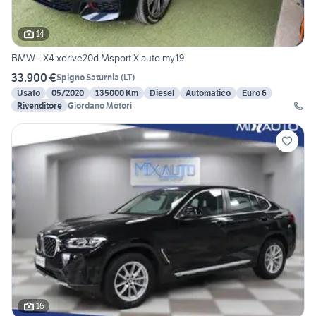
14
BMW - X4 xdrive20d Msport X auto my19
33.900 €
Spigno Saturnia
(
LT
)
Usato
05/2020
135000 Km
Diesel
Automatico
Euro 6
Rivenditore
Giordano Motori
16