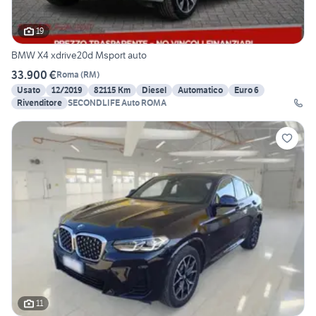
19
BMW X4 xdrive20d Msport auto
33.900 €
Roma
(
RM
)
Usato
12/2019
82115 Km
Diesel
Automatico
Euro 6
Rivenditore
SECONDLIFE Auto ROMA
11