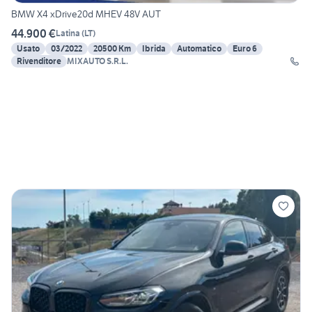
BMW X4 xDrive20d MHEV 48V AUT
44.900 €
Latina
(
LT
)
Usato
03/2022
20500 Km
Ibrida
Automatico
Euro 6
Rivenditore
MIXAUTO S.R.L.