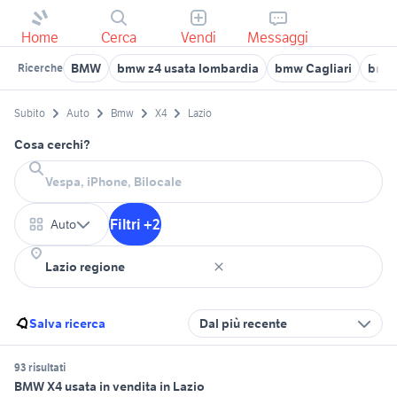
Home
Cerca
Vendi
Messaggi
BMW
bmw z4 usata lombardia
bmw Cagliari
bmw 
Ricerche
Subito
Auto
Bmw
X4
Lazio
Cosa cerchi?
Filtri +2
Auto
Salva ricerca
Dal più recente
93 risultati
BMW X4 usata in vendita in Lazio