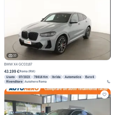
10
BMW X4 GC03187
43.199 €
Roma
(
RM
)
Usato
07/2023
78616 Km
Ibrida
Automatico
Euro 6
Rivenditore
Autohero Roma