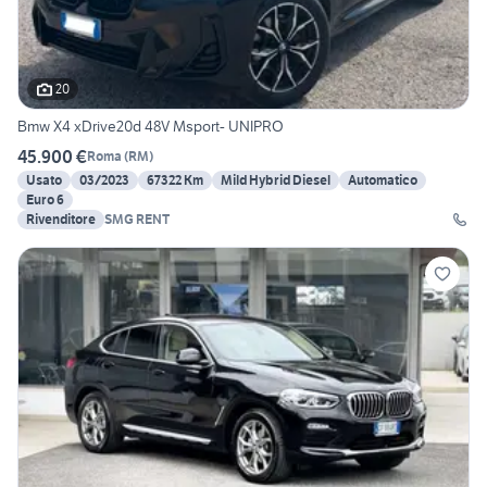
20
Bmw X4 xDrive20d 48V Msport- UNIPRO
45.900 €
Roma
(
RM
)
Usato
03/2023
67322 Km
Mild Hybrid Diesel
Automatico
Euro 6
Rivenditore
SMG RENT