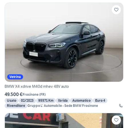
Vetrina
BMW X4 xdrive M40d mhev 48V auto
49.500 €
Frosinone
(
FR
)
Usato
02/2023
95571 Km
Ibrida
Automatico
Euro 4
Rivenditore
Gruppo L' Automobile - Sede BMW Frosinone