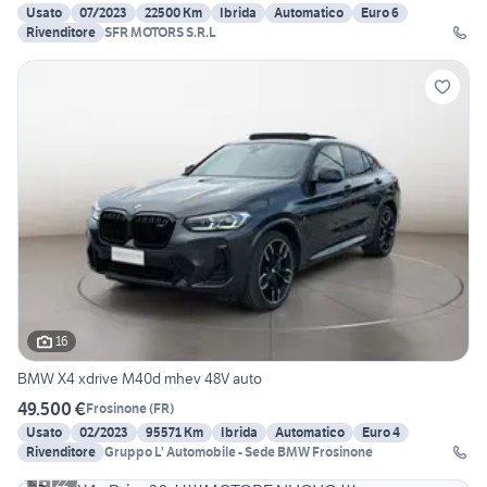
Usato
07/2023
22500 Km
Ibrida
Automatico
Euro 6
Rivenditore
SFR MOTORS S.R.L
16
BMW X4 xdrive M40d mhev 48V auto
49.500 €
Frosinone
(
FR
)
Usato
02/2023
95571 Km
Ibrida
Automatico
Euro 4
Rivenditore
Gruppo L' Automobile - Sede BMW Frosinone
22