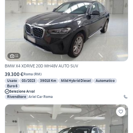
11
BMW X4 XDRIVE 20D MH48V AUTO SUV
39.300 €
Roma
(
RM
)
Usato
03/2023
39018 Km
Mild Hybrid Diesel
Automatico
Euro 6
Selezione Arval
Rivenditore
Ariel Car Roma