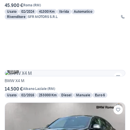
45.900 €
Roma
(
RM
)
Usato
02/2024
41300 Km
Ibrida
Automatico
Rivenditore
SFR MOTORS S.R.L
6
BMW X4 M
14.500 €
Albano Laziale
(
RM
)
Usato
02/2016
253000 Km
Diesel
Manuale
Euro 6