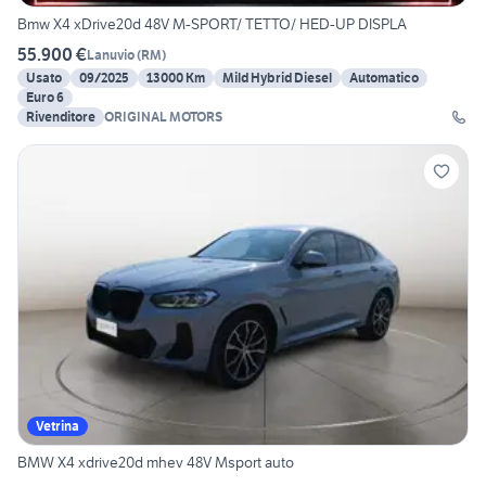
Bmw X4 xDrive20d 48V M-SPORT/ TETTO/ HED-UP DISPLA
55.900 €
Lanuvio
(
RM
)
Usato
09/2025
13000 Km
Mild Hybrid Diesel
Automatico
Euro 6
Rivenditore
ORIGINAL MOTORS
Vetrina
BMW X4 xdrive20d mhev 48V Msport auto