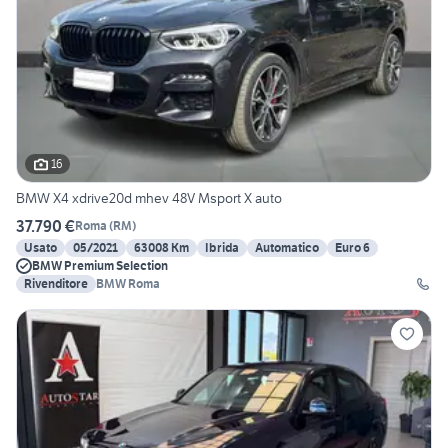
16
BMW X4 xdrive20d mhev 48V Msport X auto
37.790 €
Roma
(
RM
)
Usato
05/2021
63008 Km
Ibrida
Automatico
Euro 6
BMW Premium Selection
Rivenditore
BMW Roma