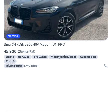
Vetrina
Bmw X4 xDrive20d 48V Msport- UNIPRO
45.900 €
Roma
(
RM
)
Usato
03/2023
67322 Km
Mild Hybrid Diesel
Automatico
Euro 6
Rivenditore
SMG RENT