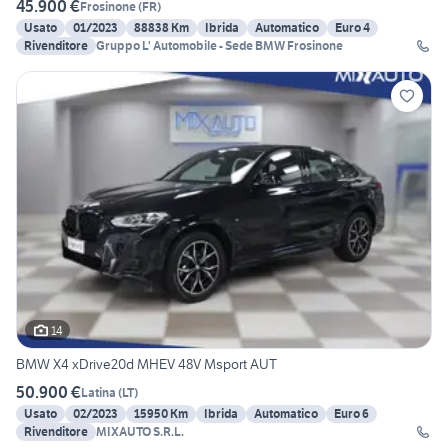
45.900 €
Frosinone
(
FR
)
Usato
01/2023
88838 Km
Ibrida
Automatico
Euro 4
Rivenditore
Gruppo L' Automobile - Sede BMW Frosinone
14
BMW X4 xDrive20d MHEV 48V Msport AUT
50.900 €
Latina
(
LT
)
Usato
02/2023
15950 Km
Ibrida
Automatico
Euro 6
Rivenditore
MIXAUTO S.R.L.