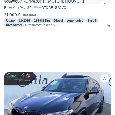
Bmw X4 xDrive30d !!!!MOTORE NUOVO !!!
21.900 €
Roma
(
RM
)
Usato
12/2016
239989 Km
Diesel
Automatico
Euro 6
Rivenditore
Automotorsfrascati SRLS