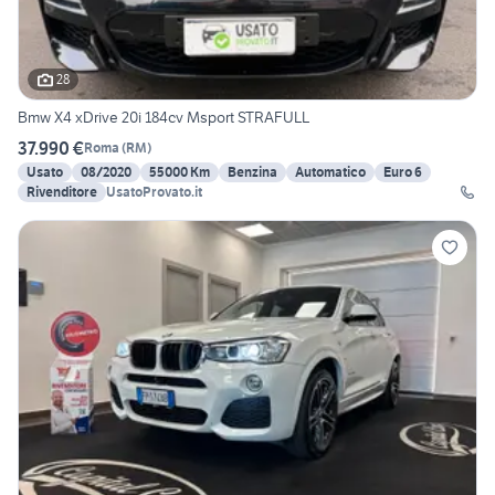
28
Bmw X4 xDrive 20i 184cv Msport STRAFULL
37.990 €
Roma
(
RM
)
Usato
08/2020
55000 Km
Benzina
Automatico
Euro 6
Rivenditore
UsatoProvato.it