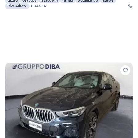
Usato
09/2022
82802 Km
Ibrida
Automatico
Euro 6
Rivenditore
DIBA SPA