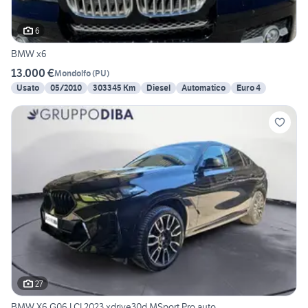
6
BMW x6
13.000 €
Mondolfo
(
PU
)
Usato
05/2010
303345 Km
Diesel
Automatico
Euro 4
27
BMW X6 G06 LCI 2023 xdrive30d MSport Pro auto