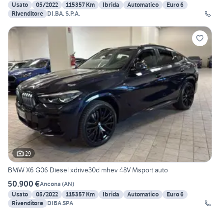
Usato
05/2022
115357 Km
Ibrida
Automatico
Euro 6
Rivenditore
DI.BA. S.P.A.
29
BMW X6 G06 Diesel xdrive30d mhev 48V Msport auto
50.900 €
Ancona
(
AN
)
Usato
05/2022
115357 Km
Ibrida
Automatico
Euro 6
Rivenditore
DIBA SPA