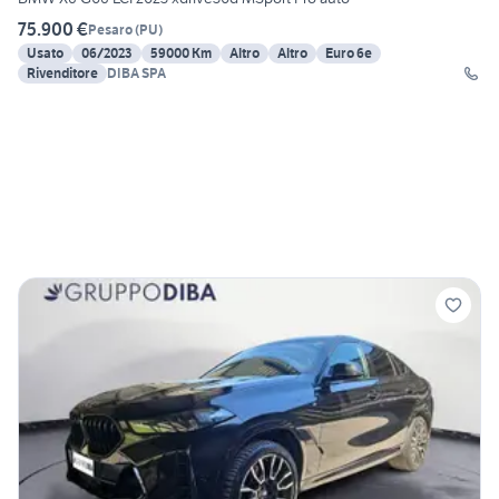
75.900 €
Pesaro
(
PU
)
Usato
06/2023
59000 Km
Altro
Altro
Euro 6e
Rivenditore
DIBA SPA