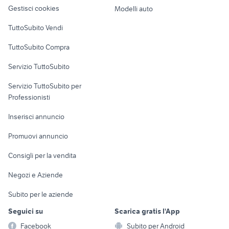
altro
Gestisci cookies
Modelli auto
Case vacanza
TuttoSubito Vendi
Uffici e Locali
TuttoSubito Compra
commerciali
Servizio TuttoSubito
elettronica
per la casa e la
sports e hobby
Servizio TuttoSubito per
persona
Informatica
Animali
Professionisti
Arredamento e
Console e
Accessori per
Casalinghi
Inserisci annuncio
Videogiochi
animali
Elettrodomestici
Promuovi annuncio
Audio/Video
Musica e Film
Giardino e Fai da te
Consigli per la vendita
Fotografia
Libri e Riviste
Abbigliamento e
Negozi e Aziende
Telefonia
Strumenti Musicali
Accessori
Subito per le aziende
Sports
Tutto per i bambini
Seguici su
Scarica gratis l'App
Biciclette
Facebook
Subito per Android