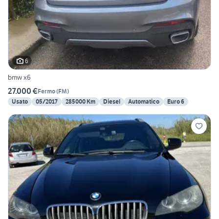
6
bmw x6
27.000 €
Fermo
(
FM
)
Usato
05/2017
285000 Km
Diesel
Automatico
Euro 6