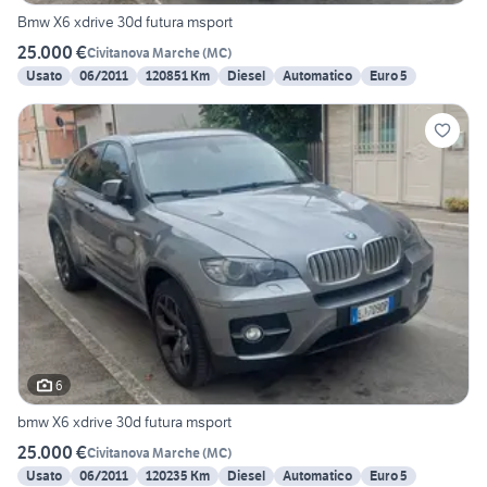
Bmw X6 xdrive 30d futura msport
25.000 €
Civitanova Marche
(
MC
)
Usato
06/2011
120851 Km
Diesel
Automatico
Euro 5
6
bmw X6 xdrive 30d futura msport
25.000 €
Civitanova Marche
(
MC
)
Usato
06/2011
120235 Km
Diesel
Automatico
Euro 5