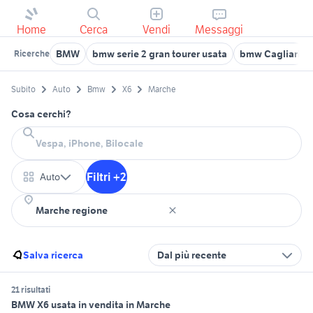
Home
Cerca
Vendi
Messaggi
BMW
bmw serie 2 gran tourer usata
bmw Cagliari
Ricerche
Subito
Auto
Bmw
X6
Marche
Cosa cerchi?
Filtri +2
Auto
Salva ricerca
Dal più recente
21 risultati
BMW X6 usata in vendita in Marche