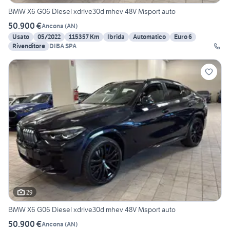
BMW X6 G06 Diesel xdrive30d mhev 48V Msport auto
50.900 €
Ancona
(
AN
)
Usato
05/2022
115357 Km
Ibrida
Automatico
Euro 6
Rivenditore
DIBA SPA
29
BMW X6 G06 Diesel xdrive30d mhev 48V Msport auto
50.900 €
Ancona
(
AN
)