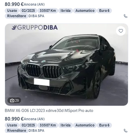
80.990 €
Ancona
(
AN
)
Usato
02/2025
33507 Km
Ibrida
Automatico
Euro 6
Rivenditore
DIBA SPA
29
BMW X6 G06 LCI 2023 xdrive30d MSport Pro auto
80.990 €
Ancona
(
AN
)
Usato
02/2025
33507 Km
Ibrida
Automatico
Euro 6
Rivenditore
DIBA SPA