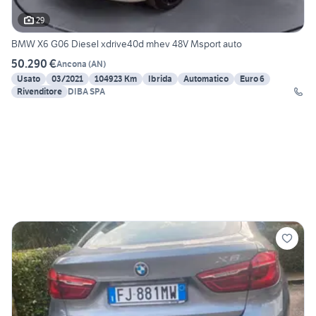
29
BMW X6 G06 Diesel xdrive40d mhev 48V Msport auto
50.290 €
Ancona
(
AN
)
Usato
03/2021
104923 Km
Ibrida
Automatico
Euro 6
Rivenditore
DIBA SPA