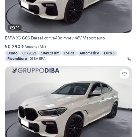
29
BMW X6 G06 Diesel xdrive40d mhev 48V Msport auto
50.290 €
Ancona
(
AN
)
Usato
03/2021
104923 Km
Ibrida
Automatico
Euro 6
Rivenditore
DIBA SPA