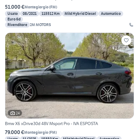
51.000 €
Montegiorgio
(
FM
)
Usato
08/2021
115512 Km
Mild Hybrid Diesel
Automatico
Euro 6d
Rivenditore
2M MOTORS
24
Bmw X6 xDrive30d 48V Msport Pro - IVA ESPOSTA
79.000 €
Montegiorgio
(
FM
)
Usato
11/2025
15850 Km
Mild Hybrid Diesel
Automatico