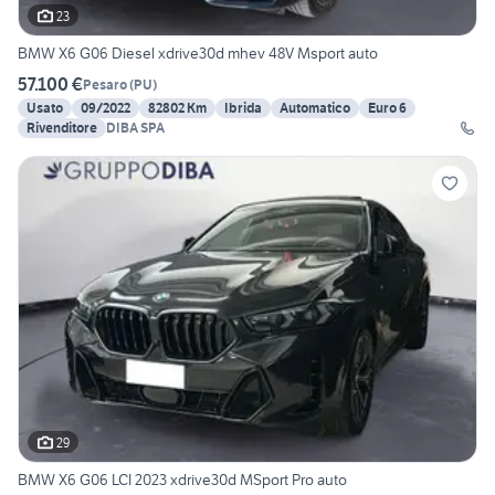
23
BMW X6 G06 Diesel xdrive30d mhev 48V Msport auto
57.100 €
Pesaro
(
PU
)
Usato
09/2022
82802 Km
Ibrida
Automatico
Euro 6
Rivenditore
DIBA SPA
29
BMW X6 G06 LCI 2023 xdrive30d MSport Pro auto