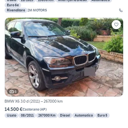
Euro 6e
Rivenditore
2M MOTORS
6
BMW X6 3.0 d (2011) – 267.000 km
14.500 €
Castorano
(
AP
)
Usato
08/2011
267000 Km
Diesel
Automatico
Euro 5