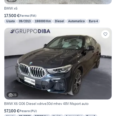
BMW x6
17.500 €
Fermo
(
FM
)
Usato
09/2013
198000 Km
Diesel
Automatico
Euro 4
23
BMW X6 G06 Diesel xdrive30d mhev 48V Msport auto
57.100 €
Pesaro
(
PU
)