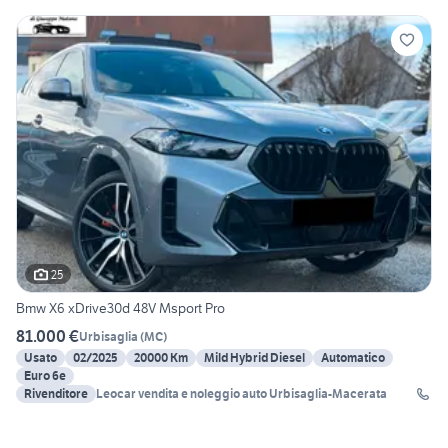
25
Bmw X6 xDrive30d 48V Msport Pro
81.000 €
Urbisaglia
(
MC
)
Usato
02/2025
20000 Km
Mild Hybrid Diesel
Automatico
Euro 6e
Rivenditore
Leocar vendita e noleggio auto Urbisaglia-Macerata