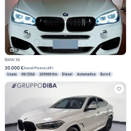
6
BMW X6
30.000 €
Ascoli Piceno
(
AP
)
Usato
09/2016
150000 Km
Diesel
Automatico
Euro 6