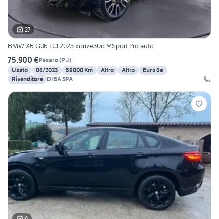
27
BMW X6 G06 LCI 2023 xdrive30d MSport Pro auto
75.900 €
Pesaro
(
PU
)
Usato
06/2023
59000 Km
Altro
Altro
Euro 6e
Rivenditore
DIBA SPA
6