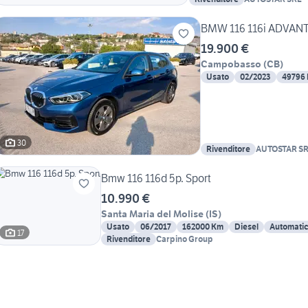
BMW 116 116i ADVAN
19.900 €
Campobasso
(
CB
)
Usato
02/2023
49796
30
Rivenditore
AUTOSTAR S
Bmw 116 116d 5p. Sport
10.990 €
Santa Maria del Molise
(
IS
)
Usato
06/2017
162000 Km
Diesel
Automati
17
Rivenditore
Carpino Group