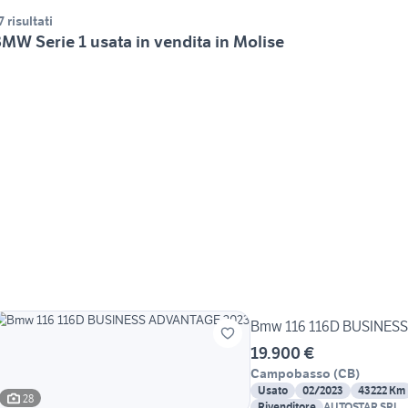
7 risultati
MW Serie 1 usata in vendita in Molise
Bmw 116 116D BUSINES
19.900 €
Campobasso
(
CB
)
Usato
02/2023
43222 Km
28
Rivenditore
AUTOSTAR SRL