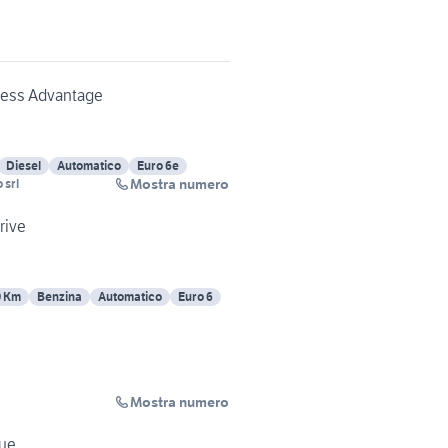
ness Advantage
Diesel
Automatico
Euro 6e
Mostra numero
 srl
rive
0 Km
Benzina
Automatico
Euro 6
Mostra numero
que