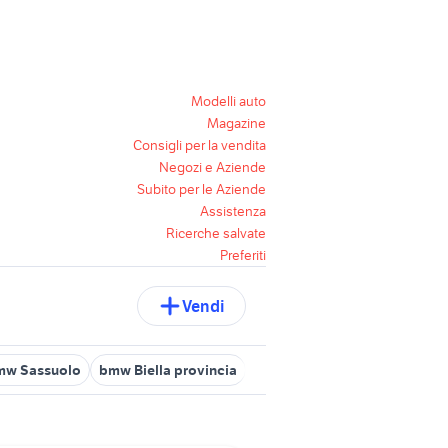
Modelli auto
Magazine
Consigli per la vendita
Negozi e Aziende
Subito per le Aziende
Assistenza
Ricerche salvate
Preferiti
Vendi
mw Sassuolo
bmw Biella provincia
bmw x2 Toscana
auto bmw 