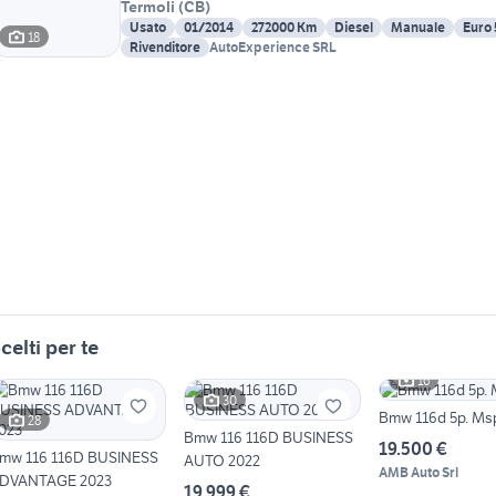
Termoli
(
CB
)
Usato
01/2014
272000 Km
Diesel
Manuale
Euro 
18
Rivenditore
AutoExperience SRL
celti per te
16
30
Bmw 116d 5p. Ms
28
Bmw 116 116D BUSINESS
19.500 €
mw 116 116D BUSINESS
AUTO 2022
AMB Auto Srl
DVANTAGE 2023
19.999 €