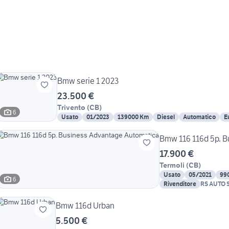
Bmw serie 1 2023
23.500 €
Trivento
(
CB
)
6
Usato
01/2023
139000 Km
Diesel
Automatico
E
Bmw 116 116d 5p. 
17.900 €
Termoli
(
CB
)
Usato
05/2021
99
6
Rivenditore
RS AUTO 
Bmw 116d Urban
5.500 €