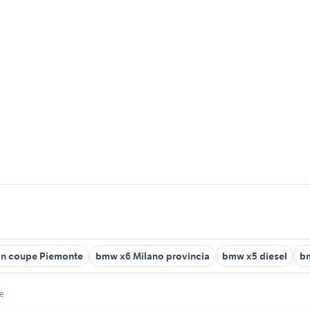
an coupe Piemonte
bmw x6 Milano provincia
bmw x5 diesel
b
e