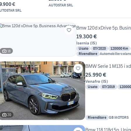
9.900 €
AUTOSTAR SRL
UTOSTAR SRL
Bmw 120d xDrive 5p. Busi
19.300 €
Isernia
(
IS
)
Usato
07/2020
120000 Km
18
Rivenditore
Automobiliercolano
BMW Serie 1 M135 i xd
25.990 €
Venafro
(
IS
)
Usato
07/2019
12000
20
Rivenditore
GB MOTORS
Bmw 118 118d 5p. Uni