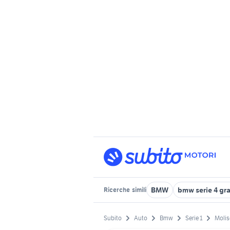
BMW
bmw serie 4 gr
Ricerche
simili
Subito
Auto
Bmw
Serie 1
Molis