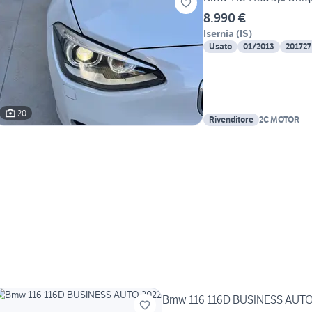
8.990 €
Isernia
(
IS
)
Usato
01/2013
201727
20
Rivenditore
2C MOTOR
Bmw 116 116D BUSINESS AUTO