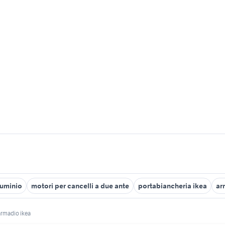
luminio
motori per cancelli a due ante
portabiancheria ikea
ar
armadio ikea