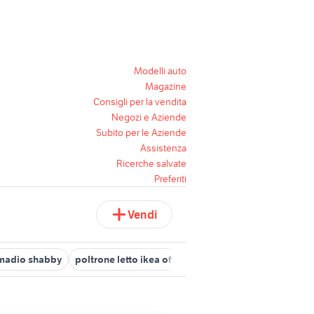
Modelli auto
Magazine
Consigli per la vendita
Negozi e Aziende
Subito per le Aziende
Assistenza
Ricerche salvate
Preferiti
Vendi
madio shabby
poltrone letto ikea offerta
dondolo ikea
pannell