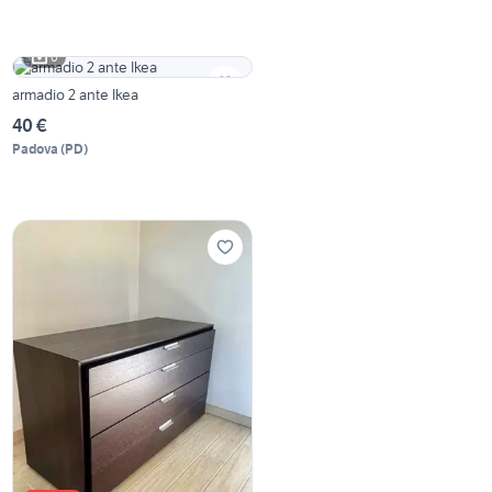
6
armadio 2 ante Ikea
40 €
Padova
(
PD
)