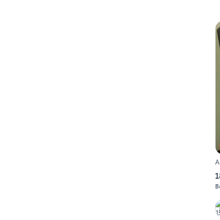
A
1
B