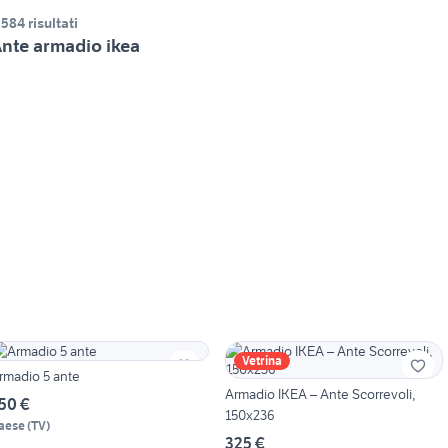
.584 risultati
nte armadio ikea
Vetrina
rmadio 5 ante
Armadio IKEA – Ante Scorrevoli,
50 €
150x236
aese
(
TV
)
325 €