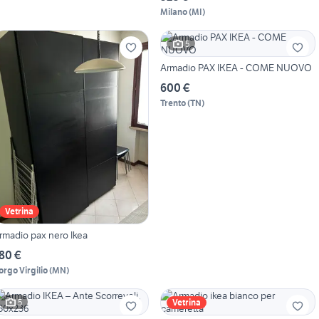
Milano
(
MI
)
5
Armadio PAX IKEA - COME NUOVO
600 €
Trento
(
TN
)
Vetrina
rmadio pax nero Ikea
80 €
orgo Virgilio
(
MN
)
5
Vetrina