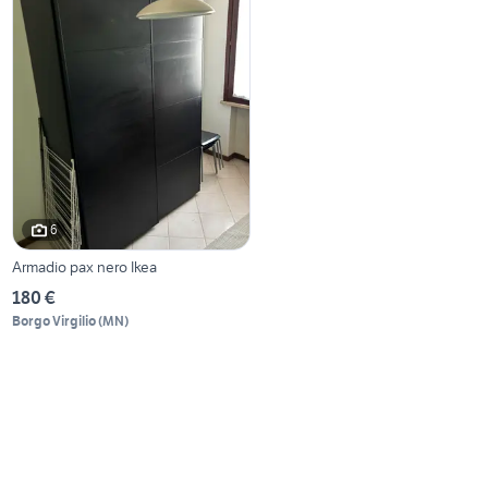
6
Armadio pax nero Ikea
180 €
Borgo Virgilio
(
MN
)