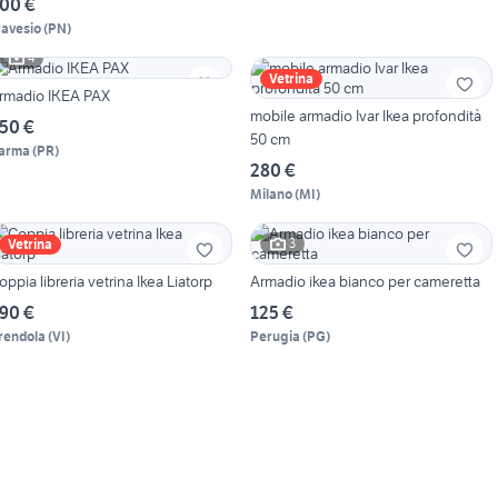
00 €
ravesio
(
PN
)
4
Vetrina
rmadio IKEA PAX
mobile armadio Ivar Ikea profondità
50 €
50 cm
arma
(
PR
)
280 €
Milano
(
MI
)
3
Vetrina
oppia libreria vetrina Ikea Liatorp
Armadio ikea bianco per cameretta
90 €
125 €
rendola
(
VI
)
Perugia
(
PG
)