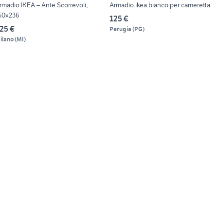
rmadio IKEA – Ante Scorrevoli,
Armadio ikea bianco per cameretta
50x236
125 €
25 €
Perugia
(
PG
)
ilano
(
MI
)