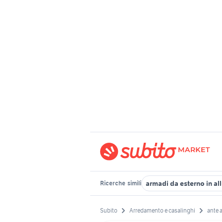
armadi da esterno in al
Ricerche
simili
Subito
Arredamento e casalinghi
ante 