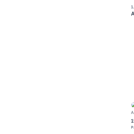
1
A
A
1
P