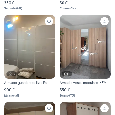
350 €
50 €
Segrate
(
MI
)
Cuneo
(
CN
)
3
6
Armadio guardaroba Ikea Pax
Armadio vestiti modulare IKEA
900 €
550 €
Milano
(
MI
)
Torino
(
TO
)