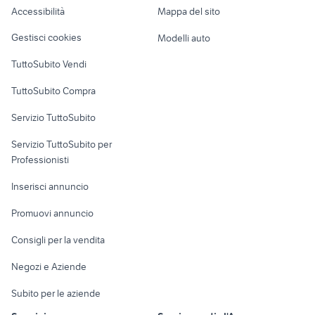
Accessibilità
Mappa del sito
vetrinetta da esposizione
sedia ufficio bianca
Loft, mansarde e
Veicoli commerciali
altro
Gestisci cookies
Modelli auto
Case vacanza
TuttoSubito Vendi
Uffici e Locali
TuttoSubito Compra
commerciali
Servizio TuttoSubito
elettronica
per la casa e la
sports e hobby
Servizio TuttoSubito per
persona
Informatica
Animali
Professionisti
Arredamento e
Console e
Accessori per
Casalinghi
Inserisci annuncio
Videogiochi
animali
Elettrodomestici
Promuovi annuncio
Audio/Video
Musica e Film
Giardino e Fai da te
Consigli per la vendita
Fotografia
Libri e Riviste
Abbigliamento e
Negozi e Aziende
Telefonia
Strumenti Musicali
Accessori
Subito per le aziende
Sports
Tutto per i bambini