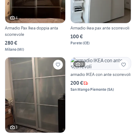
4
Armadio Pax Ikea doppia anta
Armadio ikea pax ante scorrevoli
scorrevole
100 €
280 €
Parete
(
CE
)
Milano
(
MI
)
3
armadio IKEA con ante scorrevoli
200 €
San Mango Piemonte
(
SA
)
3