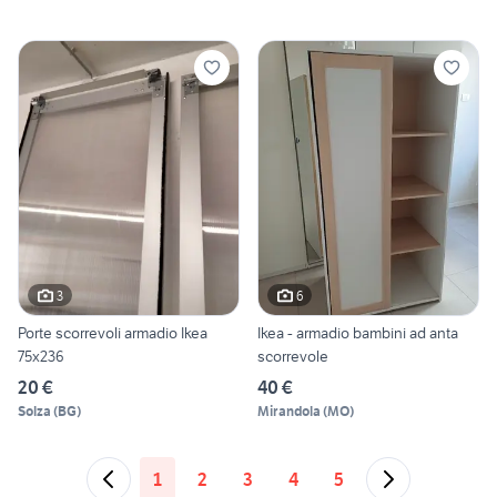
3
6
Porte scorrevoli armadio Ikea
Ikea - armadio bambini ad anta
75x236
scorrevole
20 €
40 €
Solza
(
BG
)
Mirandola
(
MO
)
1
2
3
4
5