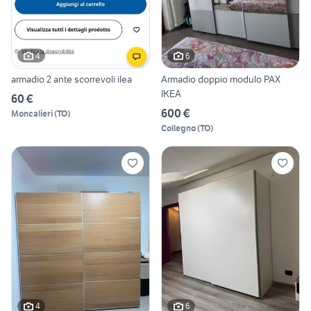
4
6
armadio 2 ante scorrevoli ilea
Armadio doppio modulo PAX
IKEA
60 €
600 €
Moncalieri
(
TO
)
Collegno
(
TO
)
4
6