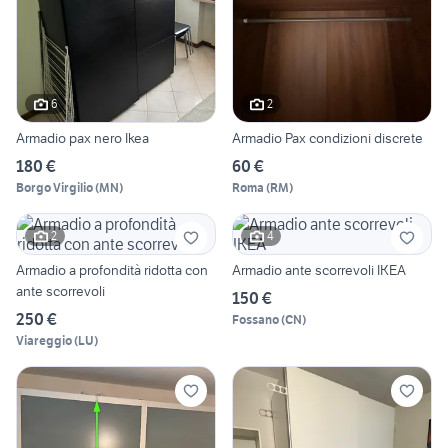
6
2
Armadio pax nero Ikea
Armadio Pax condizioni discrete
180 €
60 €
Borgo Virgilio
(
MN
)
Roma
(
RM
)
2
4
Armadio a profondità ridotta con
Armadio ante scorrevoli IKEA
ante scorrevoli
150 €
250 €
Fossano
(
CN
)
Viareggio
(
LU
)