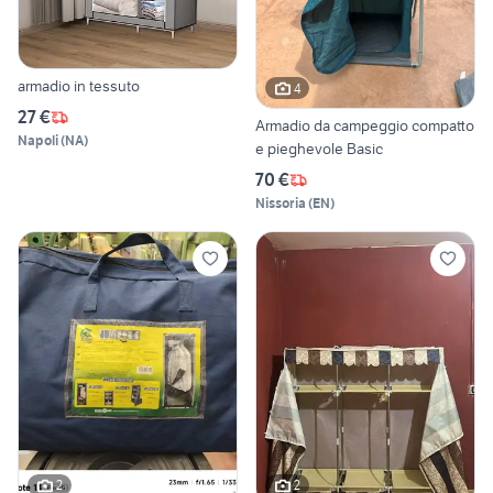
armadio in tessuto
4
27 €
Armadio da campeggio compatto
Napoli
(
NA
)
e pieghevole Basic
70 €
Nissoria
(
EN
)
2
2