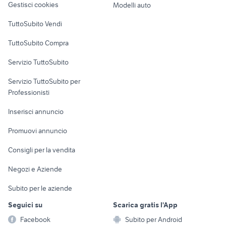
provincia
Gestisci cookies
Modelli auto
Case vacanza
camerette caltanissetta
mobili usati antrona schieranco
TuttoSubito Vendi
Uffici e Locali
TuttoSubito Compra
commerciali
Servizio TuttoSubito
elettronica
per la casa e la
sports e hobby
Servizio TuttoSubito per
persona
Informatica
Animali
Professionisti
Arredamento e
Console e
Accessori per
Casalinghi
Inserisci annuncio
Videogiochi
animali
Elettrodomestici
Promuovi annuncio
Audio/Video
Musica e Film
Giardino e Fai da te
Consigli per la vendita
Fotografia
Libri e Riviste
Abbigliamento e
Negozi e Aziende
Telefonia
Strumenti Musicali
Accessori
Subito per le aziende
Sports
Tutto per i bambini
Seguici su
Scarica gratis l'App
Biciclette
Facebook
Subito per Android