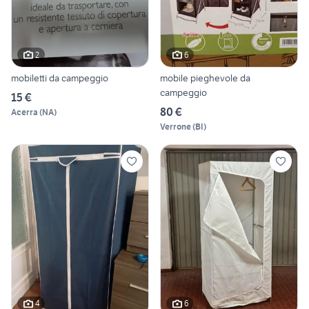
2
6
mobiletti da campeggio
mobile pieghevole da
campeggio
15 €
80 €
Acerra
(
NA
)
Verrone
(
BI
)
4
6