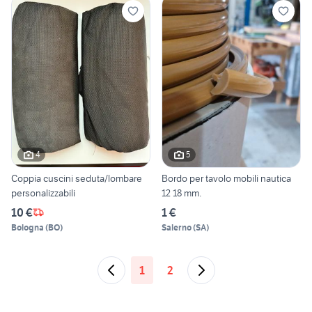
4
5
Coppia cuscini seduta/lombare
Bordo per tavolo mobili nautica
personalizzabili
12 18 mm.
10 €
1 €
Bologna
(
BO
)
Salerno
(
SA
)
1
2