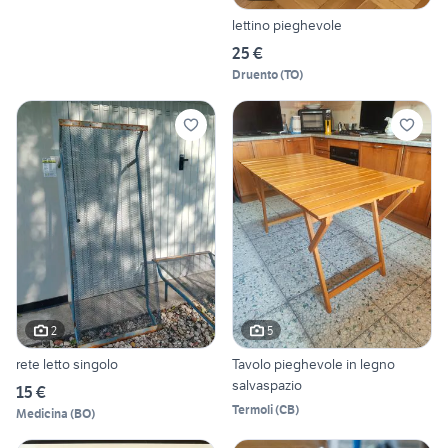
lettino pieghevole
25 €
Druento
(
TO
)
2
5
rete letto singolo
Tavolo pieghevole in legno
salvaspazio
15 €
Termoli
(
CB
)
Medicina
(
BO
)