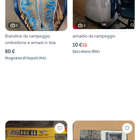
6
4
Brandine da campeggio,
armadio da campeggio
ombrellone e armadi in tela
10 €
80 €
Sacrofano
(
RM
)
Mugnano di Napoli
(
NA
)