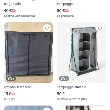
pieghevole
campeggio
40 €
50 €
Somma Lombardo
(
VA
)
Legnaro
(
PD
)
6
3
armadio in tessuto
campeggio armadio
15 €
50 €
Mira
(
VE
)
Sant'Ilario d'Enza
(
RE
)