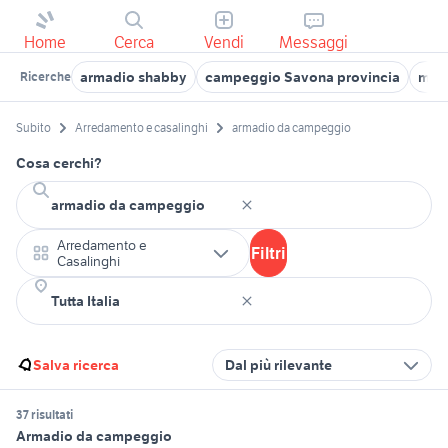
Home
Cerca
Vendi
Messaggi
armadio shabby
campeggio Savona provincia
mazz
Ricerche
Subito
Arredamento e casalinghi
armadio da campeggio
Cosa cerchi?
Arredamento e
Filtri
Casalinghi
Salva ricerca
Dal più rilevante
37 risultati
Armadio da campeggio