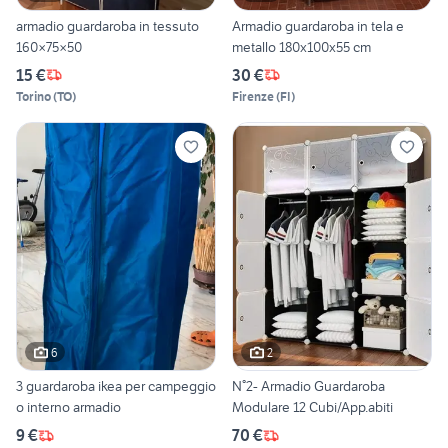
armadio guardaroba in tessuto
Armadio guardaroba in tela e
160×75×50
metallo 180x100x55 cm
15 €
30 €
Torino
(
TO
)
Firenze
(
FI
)
6
2
3 guardaroba ikea per campeggio
N°2- Armadio Guardaroba
o interno armadio
Modulare 12 Cubi/App.abiti
9 €
70 €