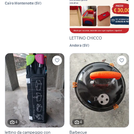
Cairo Montenotte
(
SV
)
LETTINO CHICCO
Andora
(
SV
)
4
4
lettino da campeggio con
Barbecue