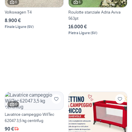
6
6
Volkswagen T4
Roulotte stanziale Adria Aviva
563pt
8.900 €
16.000 €
Finale Ligure
(
SV
)
Pietra Ligure
(
SV
)
6
Lavatrice campeggio WilTec
62047 3,5 kg centrifug
90 €