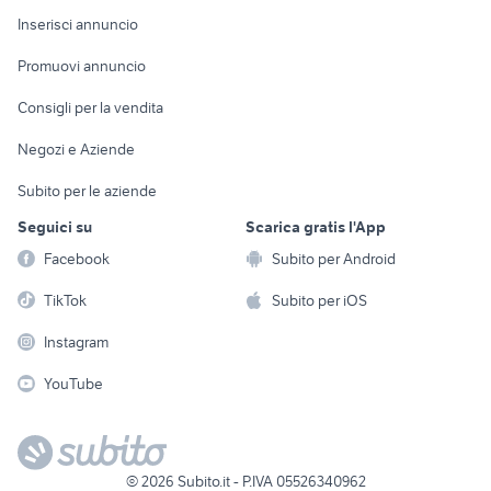
Console e
Accessori per
Casalinghi
Inserisci annuncio
Videogiochi
animali
Elettrodomestici
Promuovi annuncio
Audio/Video
Musica e Film
Giardino e Fai da te
Consigli per la vendita
Fotografia
Libri e Riviste
Abbigliamento e
Negozi e Aziende
Telefonia
Strumenti Musicali
Accessori
Subito per le aziende
Sports
Tutto per i bambini
Seguici su
Scarica gratis l'App
Biciclette
Facebook
Subito per Android
Collezionismo
TikTok
Subito per iOS
Instagram
YouTube
©
2026
Subito.it - P.IVA 05526340962