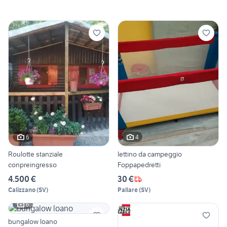
6
4
Roulotte stanziale
lettino da campeggio
conpreingresso
Foppapedretti
4.500 €
30 €
Calizzano
(
SV
)
Pallare
(
SV
)
6
bungalow loano