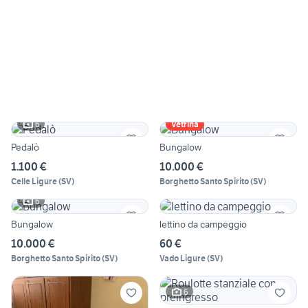
6
Vetrina
Pedalò
Bungalow
1.100 €
10.000 €
Celle Ligure
(
SV
)
Borghetto Santo Spirito
(
SV
)
6
Bungalow
lettino da campeggio
10.000 €
60 €
Borghetto Santo Spirito
(
SV
)
Vado Ligure
(
SV
)
6