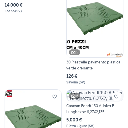
14.000 €
Loano
(
SV
)
5
30 Piastrelle pavimento plastica
verde drenante
126 €
Savona
(
SV
)
6
Caravan Fendt 150 A Joker E
Lunghezza: 6,27X2,135
5.000 €
Pietra Ligure
(
SV
)