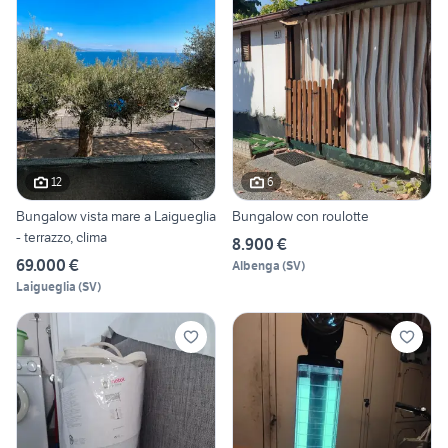
12
6
Bungalow vista mare a Laigueglia
Bungalow con roulotte
- terrazzo, clima
8.900 €
69.000 €
Albenga
(
SV
)
Laigueglia
(
SV
)