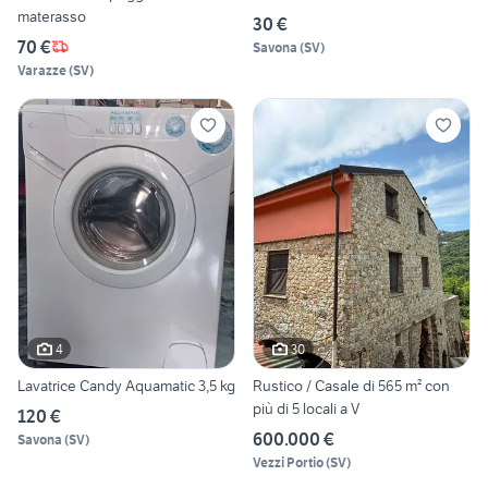
materasso
30 €
70 €
Savona
(
SV
)
Varazze
(
SV
)
4
30
Lavatrice Candy Aquamatic 3,5 kg
Rustico / Casale di 565 m² con
più di 5 locali a V
120 €
600.000 €
Savona
(
SV
)
Vezzi Portio
(
SV
)