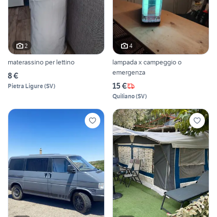
2
4
materassino per lettino
lampada x campeggio o
emergenza
8 €
15 €
Pietra Ligure
(
SV
)
Quiliano
(
SV
)