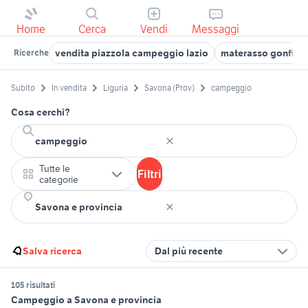
Home
Cerca
Vendi
Messaggi
vendita piazzola campeggio lazio
materasso gonfiab
Ricerche
Subito
In vendita
Liguria
Savona (Prov)
campeggio
Cosa cerchi?
Tutte le
Filtri
categorie
Salva ricerca
Dal più recente
105 risultati
Campeggio a Savona e provincia