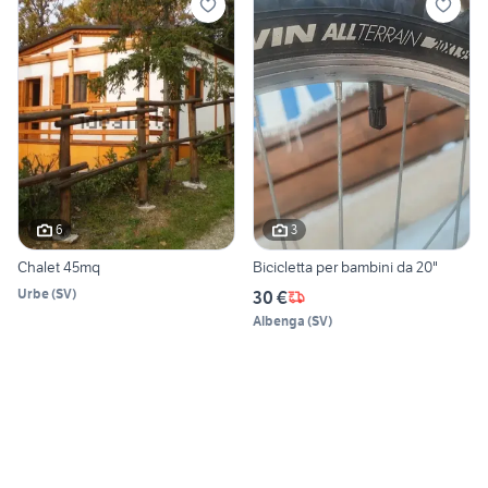
6
3
Chalet 45mq
Bicicletta per bambini da 20"
Urbe
(
SV
)
30 €
Albenga
(
SV
)