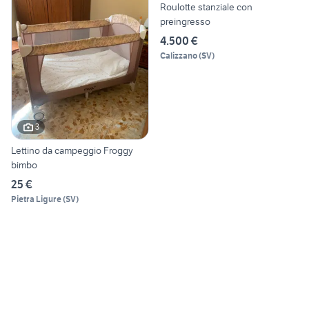
Roulotte stanziale con
preingresso
4.500 €
Calizzano
(
SV
)
3
Lettino da campeggio Froggy
bimbo
25 €
Pietra Ligure
(
SV
)