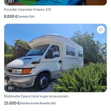
5
Roulotte Caravelair Antares 420
8.000 €
Centola
(
SA
)
6
Mobilvetta Opera L'etoil super accessoriato
25.000 €
Montecorvino Rovella
(
SA
)