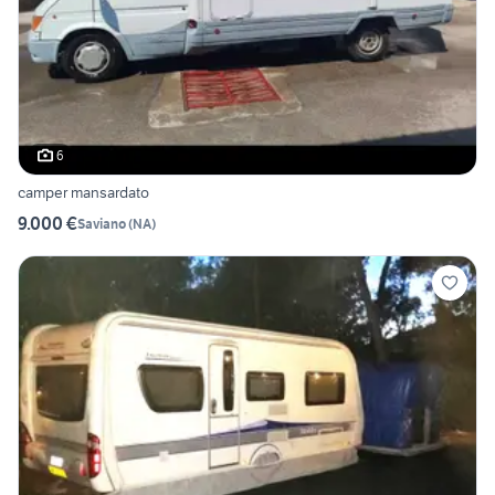
6
camper mansardato
9.000 €
Saviano
(
NA
)