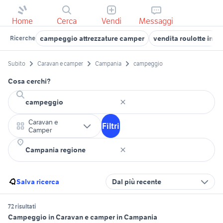
Home
Cerca
Vendi
Messaggi
campeggio attrezzature camper
vendita roulotte in 
Ricerche
Subito
Caravan e camper
Campania
campeggio
Cosa cerchi?
Caravan e
Filtri
Camper
Salva ricerca
Dal più recente
72 risultati
Campeggio in Caravan e camper in Campania