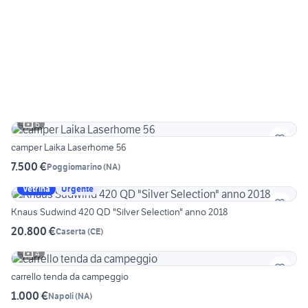
6
camper Laika Laserhome 56
7.500 €
Poggiomarino
(
NA
)
Vetrina
Urgente
Knaus Sudwind 420 QD "Silver Selection" anno 2018
20.800 €
Caserta
(
CE
)
4
carrello tenda da campeggio
1.000 €
Napoli
(
NA
)