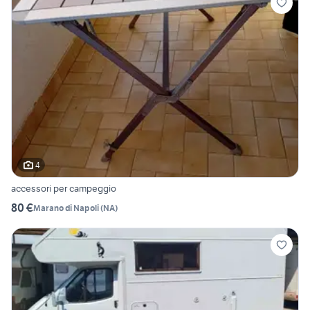
4
accessori per campeggio
80 €
Marano di Napoli
(
NA
)