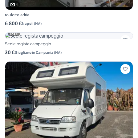
4
roulotte adria
6.800 €
Napoli
(
NA
)
3
Sedie regista campeggio
30 €
Giugliano in Campania
(
NA
)