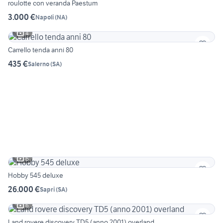
roulotte con veranda Paestum
3.000 €
Napoli
(
NA
)
4
Carrello tenda anni 80
435 €
Salerno
(
SA
)
6
Hobby 545 deluxe
26.000 €
Sapri
(
SA
)
6
Land rovere discovery TD5 (anno 2001) overland