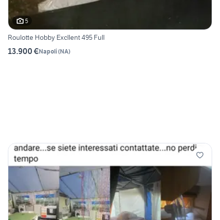
5
Roulotte Hobby Excllent 495 Full
13.900 €
Napoli
(
NA
)