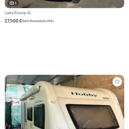
6
Laika Ecovip 4L
27.500 €
Sant'Anastasia
(
NA
)