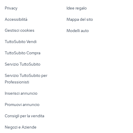
Nautica
lavoro
combi camp
inverter camper Veneto
Privacy
Idee regalo
Garage e box
noi compriamo camper
camper usati mozzate
Caravan e Camper
Accessibilità
Mappa del sito
Loft, mansarde e
Veicoli commerciali
altro
Gestisci cookies
Modelli auto
Case vacanza
TuttoSubito Vendi
Uffici e Locali
TuttoSubito Compra
commerciali
Servizio TuttoSubito
elettronica
per la casa e la
sports e hobby
Servizio TuttoSubito per
persona
Informatica
Animali
Professionisti
Arredamento e
Console e
Accessori per
Casalinghi
Inserisci annuncio
Videogiochi
animali
Elettrodomestici
Promuovi annuncio
Audio/Video
Musica e Film
Giardino e Fai da te
Consigli per la vendita
Fotografia
Libri e Riviste
Abbigliamento e
Negozi e Aziende
Telefonia
Strumenti Musicali
Accessori