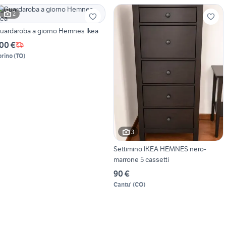
2
uardaroba a giorno Hemnes Ikea
00 €
orino
(
TO
)
3
Settimino IKEA HEMNES nero-
marrone 5 cassetti
90 €
Cantu'
(
CO
)