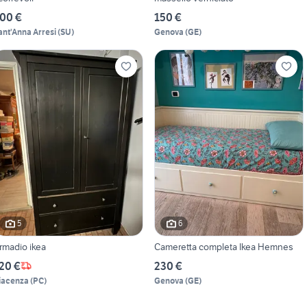
00 €
150 €
ant'Anna Arresi
(
SU
)
Genova
(
GE
)
5
6
rmadio ikea
Cameretta completa Ikea Hemnes
20 €
230 €
iacenza
(
PC
)
Genova
(
GE
)