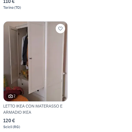
110 €
Torino
(
TO
)
2
LETTO IKEA CON MATERASSO E
ARMADIO IKEA
120 €
Scicli
(
RG
)