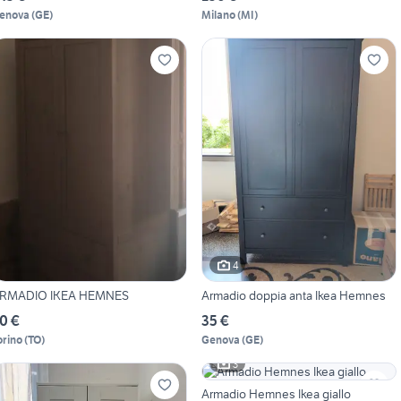
enova
(
GE
)
Milano
(
MI
)
4
RMADIO IKEA HEMNES
Armadio doppia anta Ikea Hemnes
0 €
35 €
orino
(
TO
)
Genova
(
GE
)
3
Armadio Hemnes Ikea giallo