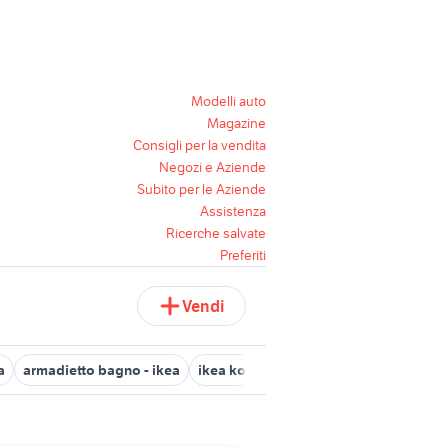
Modelli auto
Magazine
Consigli per la vendita
Negozi e Aziende
Subito per le Aziende
Assistenza
Ricerche salvate
Preferiti
Vendi
a
armadietto bagno - ikea
ikea komplement
armadio sirio mo