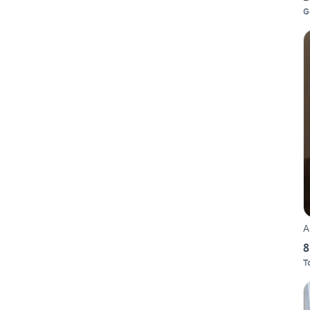
G
A
8
T