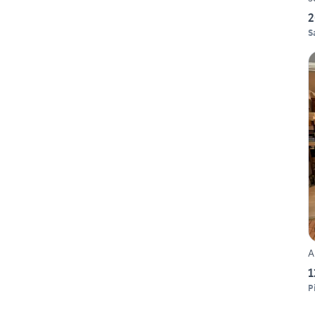
2
S
A
1
P