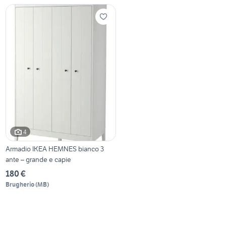
4
Armadio IKEA HEMNES bianco 3
ante – grande e capie
180 €
Brugherio
(
MB
)