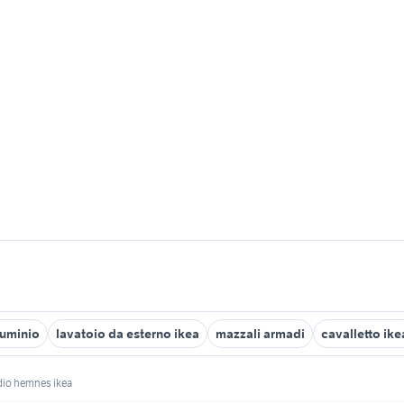
luminio
lavatoio da esterno ikea
mazzali armadi
cavalletto ike
io hemnes ikea