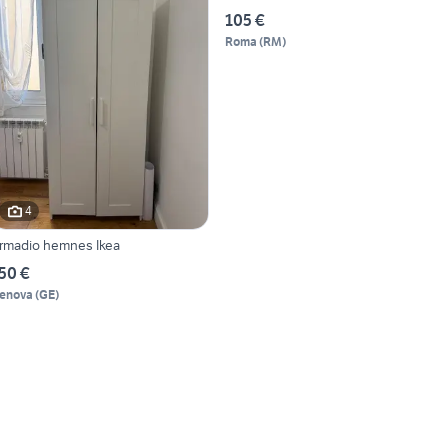
105 €
Roma
(
RM
)
4
rmadio hemnes Ikea
50 €
enova
(
GE
)