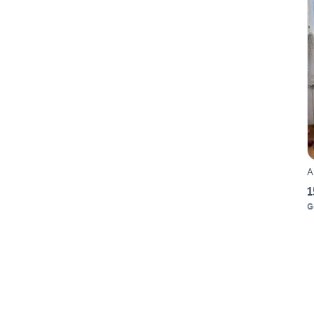
A
1
G