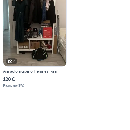
4
Armadio a giorno Hemnes ikea
120 €
Fisciano
(
SA
)