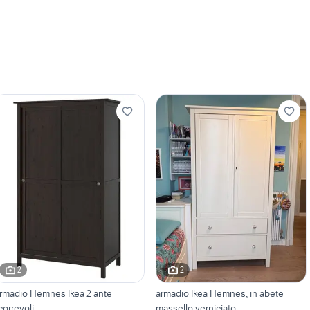
2
2
rmadio Hemnes Ikea 2 ante
armadio Ikea Hemnes, in abete
correvoli
massello verniciato