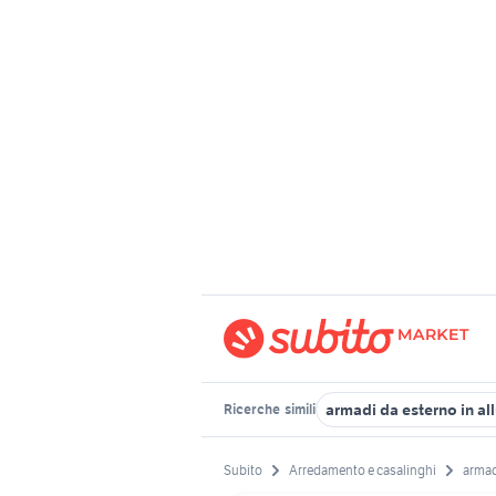
armadi da esterno in al
Ricerche
simili
Subito
Arredamento e casalinghi
armad