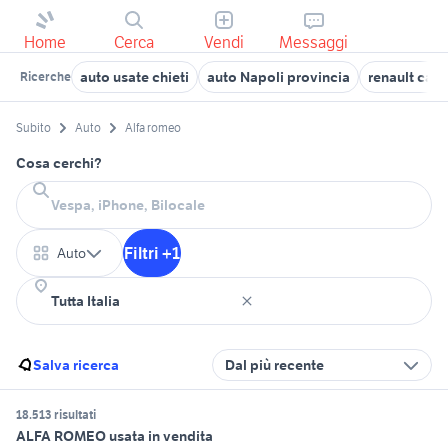
Home
Cerca
Vendi
Messaggi
auto usate chieti
auto Napoli provincia
renault capt
Ricerche
Subito
Auto
Alfa romeo
Cosa cerchi?
Filtri +1
Auto
Salva ricerca
Dal più recente
18.513 risultati
ALFA ROMEO usata in vendita