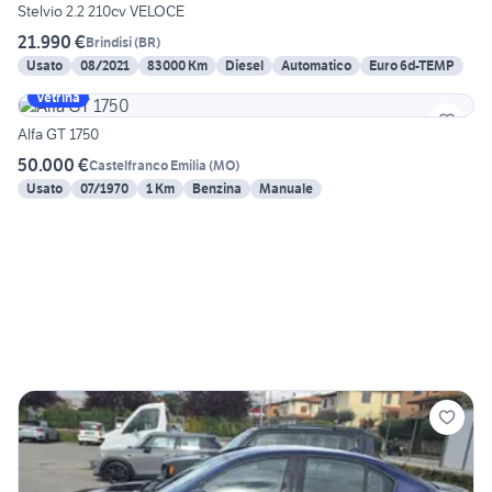
Stelvio 2.2 210cv VELOCE
21.990 €
Brindisi
(
BR
)
Usato
08/2021
83000 Km
Diesel
Automatico
Euro 6d-TEMP
Vetrina
Alfa GT 1750
50.000 €
Castelfranco Emilia
(
MO
)
Usato
07/1970
1 Km
Benzina
Manuale