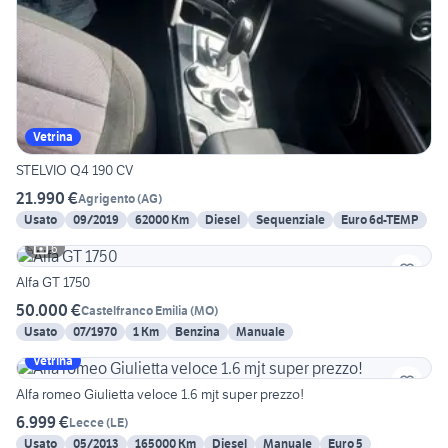
Vetrina
STELVIO Q4 190 CV
21.990 €
Agrigento
(
AG
)
Usato
09/2019
62000 Km
Diesel
Sequenziale
Euro 6d-TEMP
6
Alfa GT 1750
50.000 €
Castelfranco Emilia
(
MO
)
Usato
07/1970
1 Km
Benzina
Manuale
Vetrina
Alfa romeo Giulietta veloce 1.6 mjt super prezzo!
6.999 €
Lecce
(
LE
)
Usato
05/2013
165000 Km
Diesel
Manuale
Euro 5