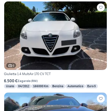
6
Giulietta 1.4 MultiAir 170 CV TCT
6.500 €
Zagarolo
(
RM
)
Usato
04/2012
166000 Km
Benzina
Automatico
Euro 5