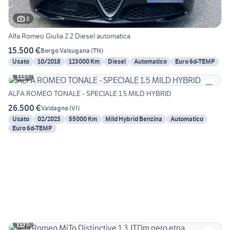
6
Alfa Romeo Giulia 2.2 Diesel automatica
15.500 €
Borgo Valsugana
(
TN
)
Usato
10/2018
123000 Km
Diesel
Automatico
Euro 6d-TEMP
6
ALFA ROMEO TONALE - SPECIALE 1.5 MILD HYBRID
26.500 €
Valdagno
(
VI
)
Usato
02/2023
55000 Km
Mild Hybrid Benzina
Automatico
Euro 6d-TEMP
6