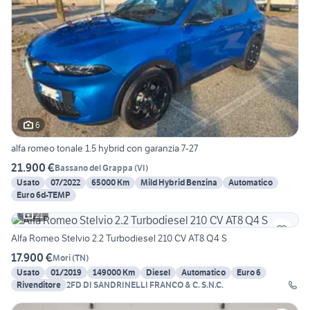
6
alfa romeo tonale 1.5 hybrid con garanzia 7-27
21.900 €
Bassano del Grappa
(
VI
)
Usato
07/2022
65000 Km
Mild Hybrid Benzina
Automatico
Euro 6d-TEMP
21
Alfa Romeo Stelvio 2.2 Turbodiesel 210 CV AT8 Q4 S
17.900 €
Mori
(
TN
)
Usato
01/2019
149000 Km
Diesel
Automatico
Euro 6
Rivenditore
2FD DI SANDRINELLI FRANCO & C. S.N.C.