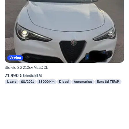
Vetrina
Stelvio 2.2 210cv VELOCE
21.990 €
Brindisi
(
BR
)
Usato
08/2021
83000 Km
Diesel
Automatico
Euro 6d-TEMP