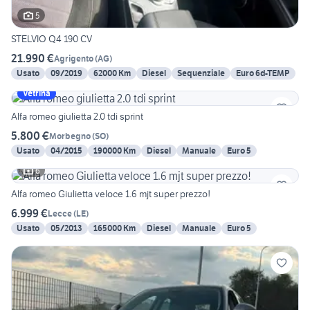
5
STELVIO Q4 190 CV
21.990 €
Agrigento
(
AG
)
Usato
09/2019
62000 Km
Diesel
Sequenziale
Euro 6d-TEMP
Vetrina
Alfa romeo giulietta 2.0 tdi sprint
5.800 €
Morbegno
(
SO
)
Usato
04/2015
190000 Km
Diesel
Manuale
Euro 5
6
Alfa romeo Giulietta veloce 1.6 mjt super prezzo!
6.999 €
Lecce
(
LE
)
Usato
05/2013
165000 Km
Diesel
Manuale
Euro 5