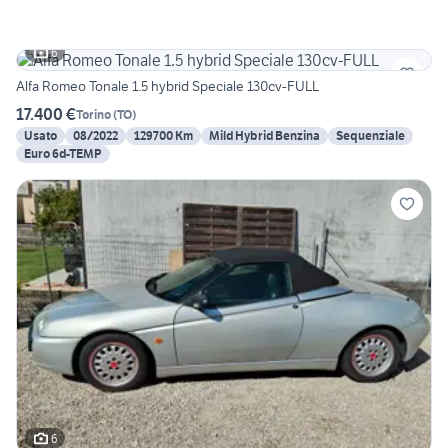
6
Alfa Romeo Tonale 1.5 hybrid Speciale 130cv-FULL
17.400 €
Torino
(
TO
)
Usato
08/2022
129700 Km
Mild Hybrid Benzina
Sequenziale
Euro 6d-TEMP
6