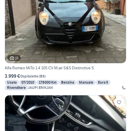
10
Alfa Romeo MiTo 1.4 105 CV M.air S&S Distinctive S
3.999 €
Ospitaletto
(
BS
)
Usato
07/2010
178000 Km
Benzina
Manuale
Euro 5
Rivenditore
JAUPI ERIKJAN