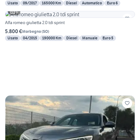
Usato
09/2017
165000 Km
Diesel
Automatico
Euro 6
6
Alfa romeo giulietta 2.0 tdi sprint
5.800 €
Morbegno
(
SO
)
Usato
04/2015
190000 Km
Diesel
Manuale
Euro 5