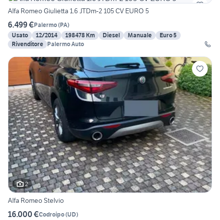
Alfa Romeo Giulietta 1.6 JTDm-2 105 CV EURO 5
6.499 €
Palermo
(
PA
)
Usato
12/2014
198478 Km
Diesel
Manuale
Euro 5
Rivenditore
Palermo Auto
2
Alfa Romeo Stelvio
16.000 €
Codroipo
(
UD
)