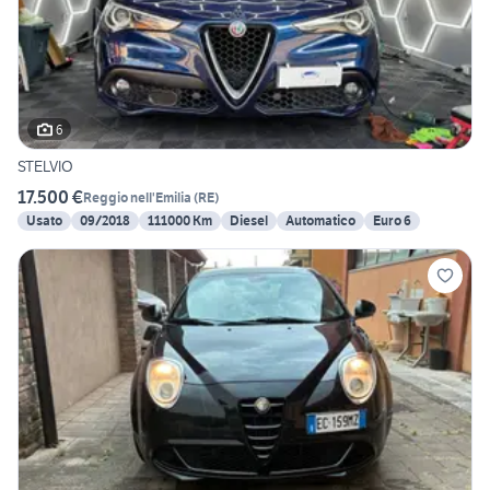
6
STELVIO
17.500 €
Reggio nell'Emilia
(
RE
)
Usato
09/2018
111000 Km
Diesel
Automatico
Euro 6