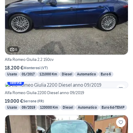
6
Alfa Romeo Giulia 2.2 150cv
18.200 €
Monterosi
(
VT
)
Usato
01/2017
121000 Km
Diesel
Automatico
Euro 6
Vetrina
Alfa Romeo Giulia 2200 Diesel anno 09/2019
19.000 €
Serrone
(
FR
)
Usato
09/2019
120000 Km
Diesel
Automatico
Euro 6d-TEMP