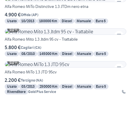
Alfa Romeo MiTo Distinctive 1.3 JTDm nero etna
4.900 €
Offida
(
AP
)
Usato
10/2013
180000 Km
Diesel
Manuale
Euro 5
4
Alfa Romeo Mito 1.3 Jtdm 95 cv - Trattabile
5.800 €
Cagliari
(
CA
)
Usato
08/2010
145000 Km
Diesel
Manuale
Euro 5
9
Alfa Romeo MiTo 1.3 JTD 95cv
2.200 €
Terzigno
(
NA
)
Usato
03/2013
250000 Km
Diesel
Manuale
Euro 5
Rivenditore
Gold Plus Service