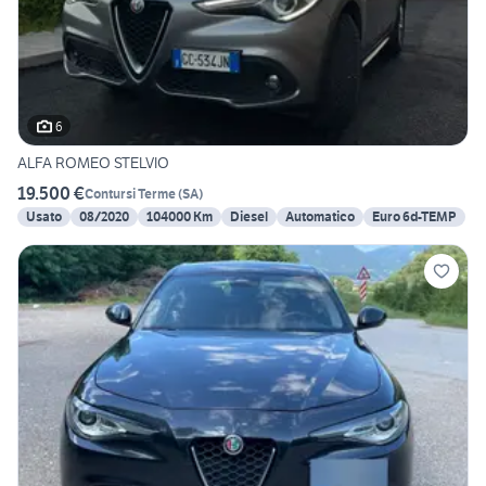
6
ALFA ROMEO STELVIO
19.500 €
Contursi Terme
(
SA
)
Usato
08/2020
104000 Km
Diesel
Automatico
Euro 6d-TEMP