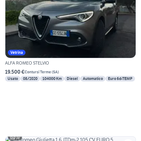
Vetrina
ALFA ROMEO STELVIO
19.500 €
Contursi Terme
(
SA
)
Usato
08/2020
104000 Km
Diesel
Automatico
Euro 6d-TEMP
19