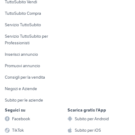
TuttoSubito Vendi
Uffici e Locali
TuttoSubito Compra
commerciali
Servizio TuttoSubito
elettronica
per la casa e la
sports e hobby
Servizio TuttoSubito per
persona
Informatica
Animali
Professionisti
Arredamento e
Console e
Accessori per
Casalinghi
Inserisci annuncio
Videogiochi
animali
Elettrodomestici
Promuovi annuncio
Audio/Video
Musica e Film
Giardino e Fai da te
Consigli per la vendita
Fotografia
Libri e Riviste
Abbigliamento e
Negozi e Aziende
Telefonia
Strumenti Musicali
Accessori
Subito per le aziende
Sports
Tutto per i bambini
Seguici su
Scarica gratis l'App
Biciclette
Facebook
Subito per Android
Collezionismo
TikTok
Subito per iOS