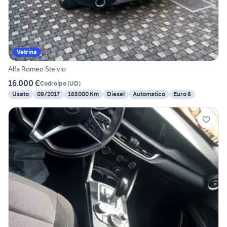
Vetrina
Alfa Romeo Stelvio
16.000 €
Codroipo
(
UD
)
Usato
09/2017
165000 Km
Diesel
Automatico
Euro 6