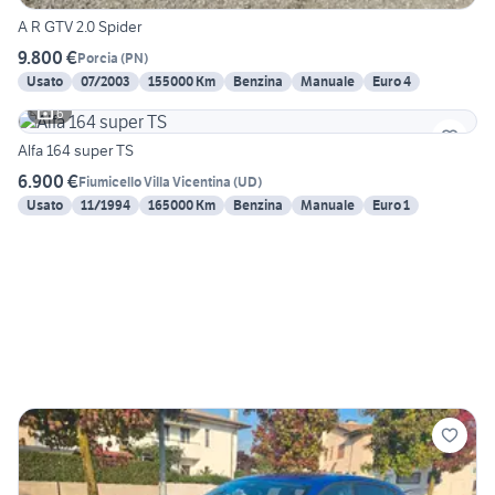
A R GTV 2.0 Spider
9.800 €
Porcia
(
PN
)
Usato
07/2003
155000 Km
Benzina
Manuale
Euro 4
6
Alfa 164 super TS
6.900 €
Fiumicello Villa Vicentina
(
UD
)
Usato
11/1994
165000 Km
Benzina
Manuale
Euro 1