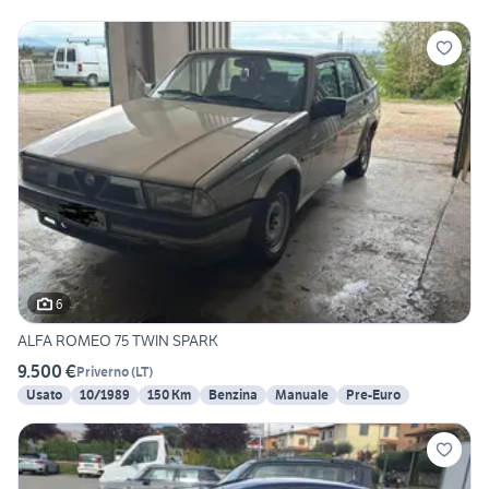
6
ALFA ROMEO 75 TWIN SPARK
9.500 €
Priverno
(
LT
)
Usato
10/1989
150 Km
Benzina
Manuale
Pre-Euro