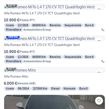
19
Alfa Romeo MiTo 1.4 T 170 CV TCT Quadrifoglio Verd
10.900 €
Pistoia
(
PT
)
Usato
12/2015
88000 Km
Benzina
Sequenziale
Euro 6
Rivenditore
Autosolutions Group
Vetrina
Alfa Romeo MiTo 1.4 T 170 CV TCT Quadrifoglio Verd
10.900 €
Pistoia
(
PT
)
Usato
12/2015
88000 Km
Benzina
Sequenziale
Euro 6
Rivenditore
Autosolutions Group
5
Alfa Romeo Mito
6.000 €
Messina
(
ME
)
Usato
09/2014
217000 Km
Diesel
Manuale
Euro 5