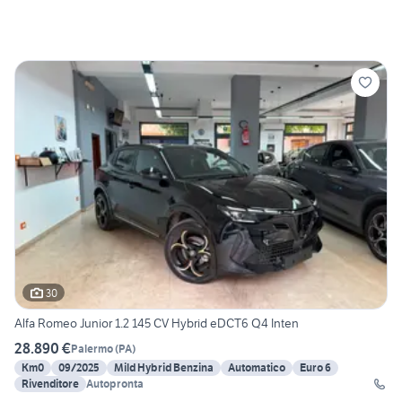
30
Alfa Romeo Junior 1.2 145 CV Hybrid eDCT6 Q4 Inten
28.890 €
Palermo
(
PA
)
Km0
09/2025
Mild Hybrid Benzina
Automatico
Euro 6
Rivenditore
Autopronta