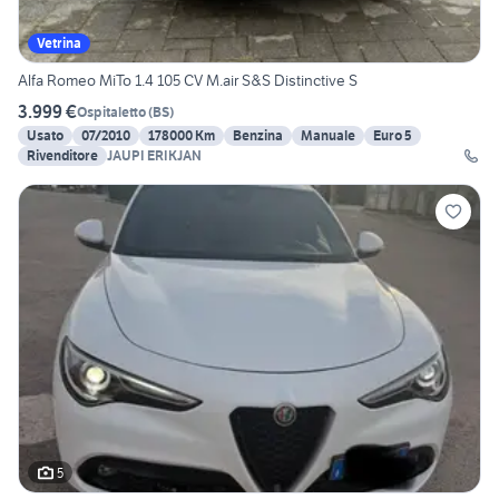
Vetrina
Alfa Romeo MiTo 1.4 105 CV M.air S&S Distinctive S
3.999 €
Ospitaletto
(
BS
)
Usato
07/2010
178000 Km
Benzina
Manuale
Euro 5
Rivenditore
JAUPI ERIKJAN
5