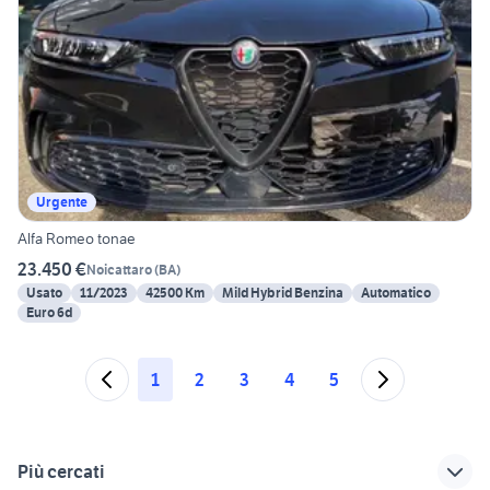
Urgente
Alfa Romeo tonae
23.450 €
Noicattaro
(
BA
)
Usato
11/2023
42500 Km
Mild Hybrid Benzina
Automatico
Euro 6d
1
2
3
4
5
Più cercati